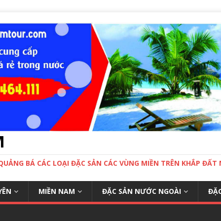
M
 QUẢNG BÁ CÁC LOẠI ĐẶC SẢN CÁC VÙNG MIỀN TRÊN KHẮP ĐẤ
YÊN
MIỀN NAM
ĐẶC SẢN NƯỚC NGOÀI
ĐẶC