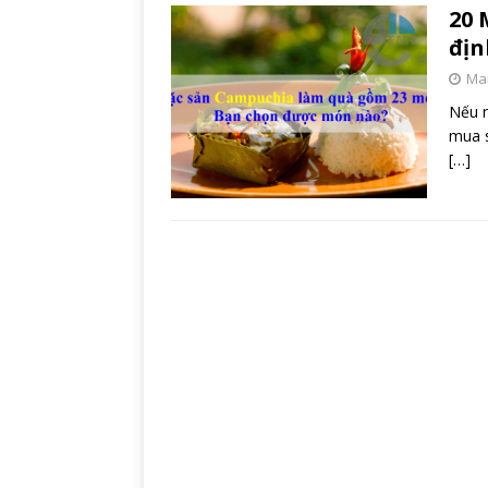
20 
địn
Mar
Nếu n
mua s
[…]