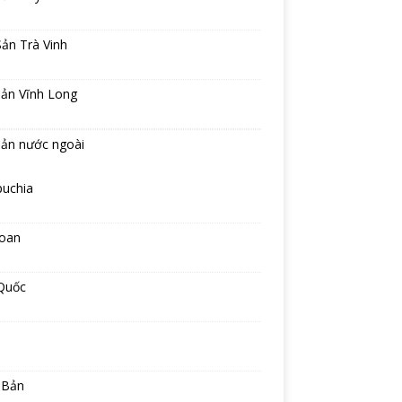
ản Trà Vinh
sản Vĩnh Long
sản nước ngoài
uchia
Loan
Quốc
 Bản