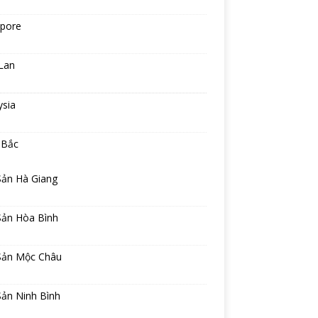
apore
Lan
ysia
 Bắc
Sản Hà Giang
Sản Hòa Bình
Sản Mộc Châu
Sản Ninh Bình