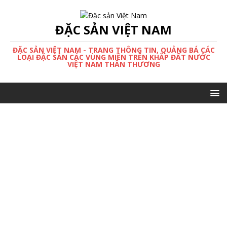
ĐẶC SẢN VIỆT NAM
ĐẶC SẢN VIỆT NAM - TRANG THÔNG TIN, QUẢNG BÁ CÁC
LOẠI ĐẶC SẢN CÁC VÙNG MIỀN TRÊN KHẮP ĐẤT NƯỚC
VIỆT NAM THÂN THƯƠNG