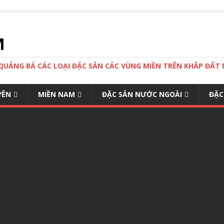
M
 QUẢNG BÁ CÁC LOẠI ĐẶC SẢN CÁC VÙNG MIỀN TRÊN KHẮP ĐẤ
YÊN
MIỀN NAM
ĐẶC SẢN NƯỚC NGOÀI
ĐẶC