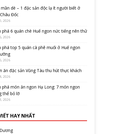
mần dè – 1 đặc sản độc lạ ít người biết ở
 Châu Đốc
0, 2026
 phá 6 quán chè Huế ngon nức tiếng nên thử
6, 2026
 phá top 5 quán cà phê muối ở Huế ngon
cưỡng
5, 2026
 ăn đặc sản Vũng Tàu thu hút thực khách
4, 2026
 phá món ăn ngon Hạ Long: 7 món ngon
 thể bỏ lỡ
3, 2026
 VIẾT HAY NHẤT
 Dương