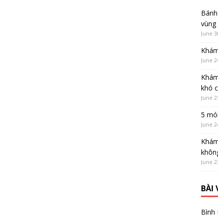
Bánh 
vùng
June 3
Khám
June 2
Khám
khó 
June 2
5 món
June 2
Khám
không
June 2
BÀI
Bình