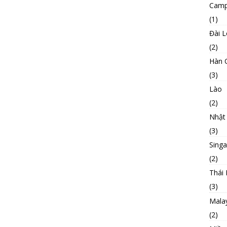
Camp
(1)
Đài 
(2)
Hàn 
(3)
Lào
(2)
Nhật
(3)
Sing
(2)
Thái 
(3)
Mala
(2)