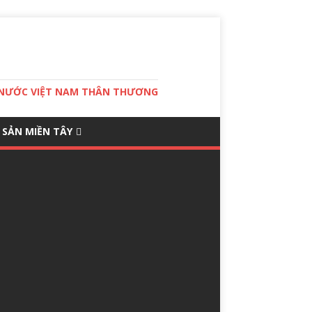
T NƯỚC VIỆT NAM THÂN THƯƠNG
 SẢN MIỀN TÂY