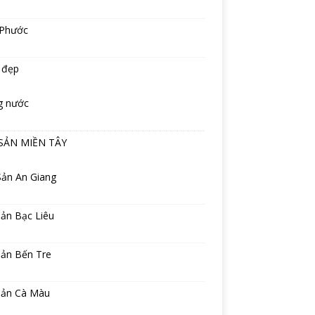
 Phước
 đẹp
g nước
SẢN MIỀN TÂY
Sản An Giang
ản Bạc Liêu
sản Bến Tre
sản Cà Màu