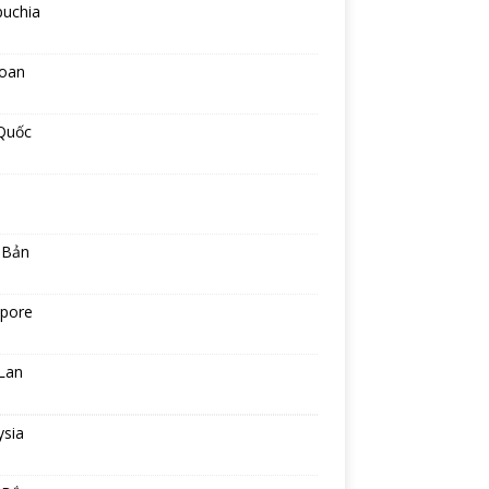
uchia
Loan
Quốc
 Bản
apore
Lan
ysia