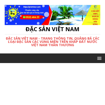
ĐẶC SẢN VIỆT NAM
ĐẶC SẢN VIỆT NAM - TRANG THÔNG TIN, QUẢNG BÁ CÁC
LOẠI ĐẶC SẢN CÁC VÙNG MIỀN TRÊN KHẮP ĐẤT NƯỚC
VIỆT NAM THÂN THƯƠNG