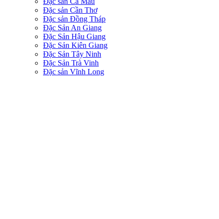
Đặc sản Cà Màu
Đặc sản Cần Thơ
Đặc sản Đồng Tháp
Đặc Sản An Giang
Đặc Sản Hậu Giang
Đặc Sản Kiên Giang
Đặc Sản Tây Ninh
Đặc Sản Trà Vinh
Đặc sản Vĩnh Long