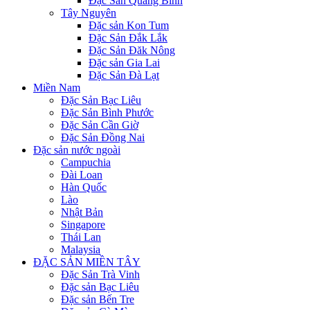
Đặc Sản Quảng Bình
Tây Nguyên
Đặc sản Kon Tum
Đặc Sản Đắk Lắk
Đặc Sản Đăk Nông
Đặc sản Gia Lai
Đặc Sản Đà Lạt
Miền Nam
Đặc Sản Bạc Liêu
Đặc Sản Bình Phước
Đặc Sản Cần Giờ
Đặc Sản Đồng Nai
Đặc sản nước ngoài
Campuchia
Đài Loan
Hàn Quốc
Lào
Nhật Bản
Singapore
Thái Lan
Malaysia
ĐẶC SẢN MIỀN TÂY
Đặc Sản Trà Vinh
Đặc sản Bạc Liêu
Đặc sản Bến Tre