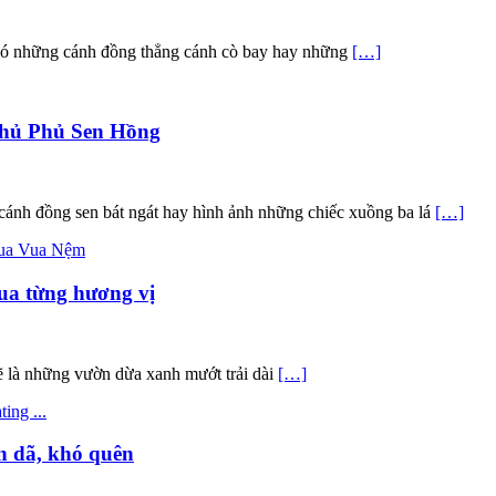
 có những cánh đồng thẳng cánh cò bay hay những
[…]
hủ Phủ Sen Hồng
ánh đồng sen bát ngát hay hình ảnh những chiếc xuồng ba lá
[…]
ua từng hương vị
 lẽ là những vườn dừa xanh mướt trải dài
[…]
n dã, khó quên