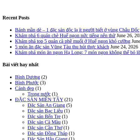
Recent Posts
Bánh mần dè – 1 đặc sản độc lạ ít người biết ở vùng Châu Đốc
Khám phá 6 quán chè Huế ngon nức tiếng nên thử
June 26, 2
Khám phá top 5 quán cà phê muối ở Huế ngon khó cưỡng
Jun
5 món ăn đặc sản Vũng Tàu thu hút thực khách
June 24, 2026
Khám phá món ăn ngon Hạ Long: 7 món ngon không thể bỏ l
Bài viết hay nhất
Bình Dương
(2)
Bình Phước
(3)
Cảnh đẹp
(1)
Trong nước
(1)
ĐẶC SẢN MIỀN TÂY
(21)
Đặc Sản An Giang
(5)
Đặc sản Bạc Liêu
(1)
Đặc sản Bến Tre
(1)
Đặc sản Cà Màu
(1)
Đặc sản Cần Thơ
(1)
Đặc sản Đồng Tháp
(1)
Đặc Sản Hậu Giang
(1)