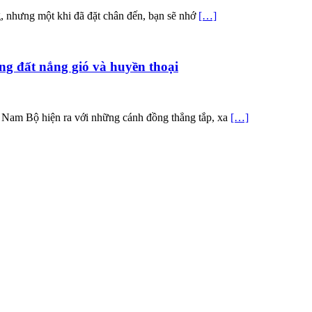
g, nhưng một khi đã đặt chân đến, bạn sẽ nhớ
[…]
g đất nắng gió và huyền thoại
 Nam Bộ hiện ra với những cánh đồng thẳng tắp, xa
[…]