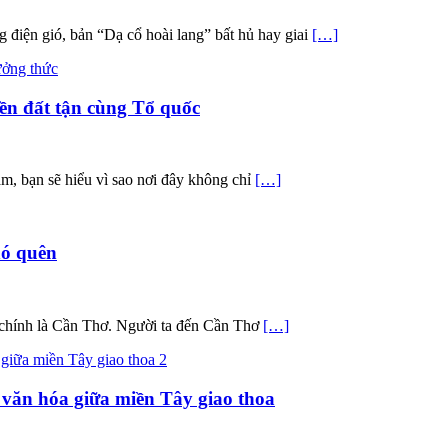
 điện gió, bản “Dạ cổ hoài lang” bất hủ hay giai
[…]
n đất tận cùng Tổ quốc
, bạn sẽ hiểu vì sao nơi đây không chỉ
[…]
hó quên
 chính là Cần Thơ. Người ta đến Cần Thơ
[…]
văn hóa giữa miền Tây giao thoa