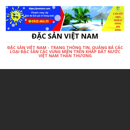
ĐẶC SẢN VIỆT NAM
ĐẶC SẢN VIỆT NAM - TRANG THÔNG TIN, QUẢNG BÁ CÁC
LOẠI ĐẶC SẢN CÁC VÙNG MIỀN TRÊN KHẮP ĐẤT NƯỚC
VIỆT NAM THÂN THƯƠNG