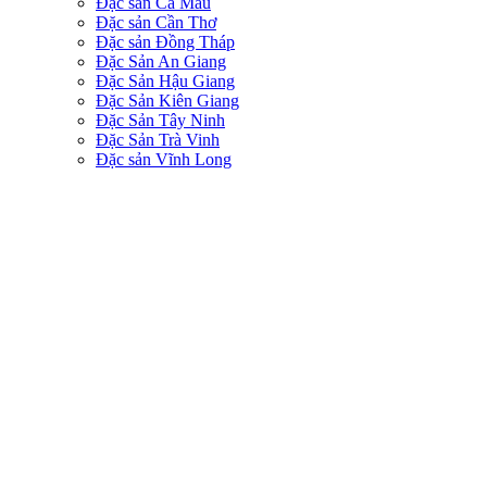
Đặc sản Cà Màu
Đặc sản Cần Thơ
Đặc sản Đồng Tháp
Đặc Sản An Giang
Đặc Sản Hậu Giang
Đặc Sản Kiên Giang
Đặc Sản Tây Ninh
Đặc Sản Trà Vinh
Đặc sản Vĩnh Long