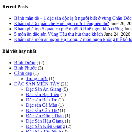
Recent Posts
Bánh mần dè – 1 đặc sản độc lạ ít người biết ở vùng Châu Đốc
Khám phá 6 quán chè Huế ngon nức tiếng nên thử
June 26, 2
Khám phá top 5 quán cà phê muối ở Huế ngon khó cưỡng
Jun
5 món ăn đặc sản Vũng Tàu thu hút thực khách
June 24, 2026
Khám phá món ăn ngon Hạ Long: 7 món ngon không thể bỏ l
Bài viết hay nhất
Bình Dương
(2)
Bình Phước
(3)
Cảnh đẹp
(1)
Trong nước
(1)
ĐẶC SẢN MIỀN TÂY
(21)
Đặc Sản An Giang
(5)
Đặc sản Bạc Liêu
(1)
Đặc sản Bến Tre
(1)
Đặc sản Cà Màu
(1)
Đặc sản Cần Thơ
(1)
Đặc sản Đồng Tháp
(1)
Đặc Sản Hậu Giang
(1)
Đặc Sản Kiên Giang
(2)
Đặc Sản Tây Ninh
(2)