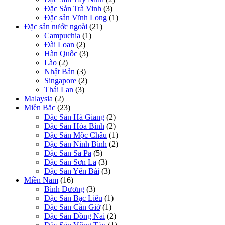
Đặc Sản Trà Vinh
(3)
Đặc sản Vĩnh Long
(1)
Đặc sản nước ngoài
(21)
Campuchia
(1)
Đài Loan
(2)
Hàn Quốc
(3)
Lào
(2)
Nhật Bản
(3)
Singapore
(2)
Thái Lan
(3)
Malaysia
(2)
Miền Bắc
(23)
Đặc Sản Hà Giang
(2)
Đặc Sản Hòa Bình
(2)
Đặc Sản Mộc Châu
(1)
Đặc Sản Ninh Bình
(2)
Đặc Sản Sa Pa
(5)
Đặc Sản Sơn La
(3)
Đặc Sản Yên Bái
(3)
Miền Nam
(16)
Bình Dương
(3)
Đặc Sản Bạc Liêu
(1)
Đặc Sản Cần Giờ
(1)
Đặc Sản Đồng Nai
(2)