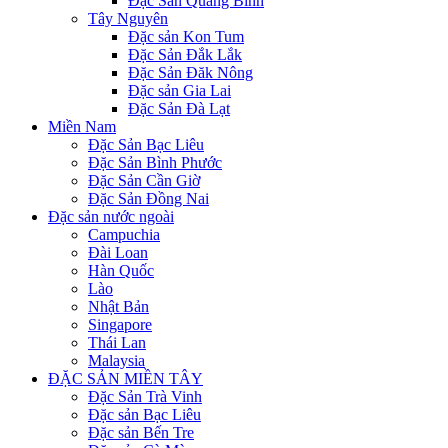
Đặc Sản Quảng Bình
Tây Nguyên
Đặc sản Kon Tum
Đặc Sản Đắk Lắk
Đặc Sản Đăk Nông
Đặc sản Gia Lai
Đặc Sản Đà Lạt
Miền Nam
Đặc Sản Bạc Liêu
Đặc Sản Bình Phước
Đặc Sản Cần Giờ
Đặc Sản Đồng Nai
Đặc sản nước ngoài
Campuchia
Đài Loan
Hàn Quốc
Lào
Nhật Bản
Singapore
Thái Lan
Malaysia
ĐẶC SẢN MIỀN TÂY
Đặc Sản Trà Vinh
Đặc sản Bạc Liêu
Đặc sản Bến Tre