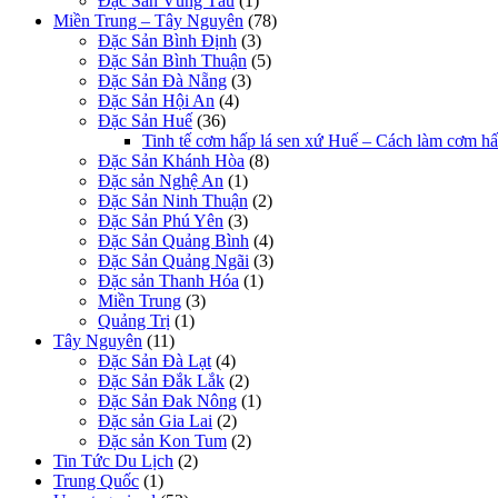
Đặc Sản Vũng Tàu
(1)
Miền Trung – Tây Nguyên
(78)
Đặc Sản Bình Định
(3)
Đặc Sản Bình Thuận
(5)
Đặc Sản Đà Nẵng
(3)
Đặc Sản Hội An
(4)
Đặc Sản Huế
(36)
Tinh tế cơm hấp lá sen xứ Huế – Cách làm cơm h
Đặc Sản Khánh Hòa
(8)
Đặc sản Nghệ An
(1)
Đặc Sản Ninh Thuận
(2)
Đặc Sản Phú Yên
(3)
Đặc Sản Quảng Bình
(4)
Đặc Sản Quảng Ngãi
(3)
Đặc sản Thanh Hóa
(1)
Miền Trung
(3)
Quảng Trị
(1)
Tây Nguyên
(11)
Đặc Sản Đà Lạt
(4)
Đặc Sản Đắk Lắk
(2)
Đặc Sản Đak Nông
(1)
Đặc sản Gia Lai
(2)
Đặc sản Kon Tum
(2)
Tin Tức Du Lịch
(2)
Trung Quốc
(1)