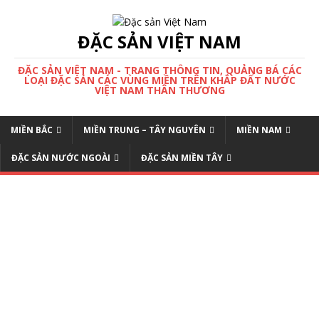
ĐẶC SẢN VIỆT NAM
ĐẶC SẢN VIỆT NAM - TRANG THÔNG TIN, QUẢNG BÁ CÁC
LOẠI ĐẶC SẢN CÁC VÙNG MIỀN TRÊN KHẮP ĐẤT NƯỚC
VIỆT NAM THÂN THƯƠNG
MIỀN BẮC
MIỀN TRUNG – TÂY NGUYÊN
MIỀN NAM
ĐẶC SẢN NƯỚC NGOÀI
ĐẶC SẢN MIỀN TÂY