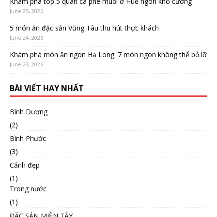
Khám phá top 5 quán cà phê muối ở Huế ngon khó cưỡng
June 25, 2026
5 món ăn đặc sản Vũng Tàu thu hút thực khách
June 24, 2026
Khám phá món ăn ngon Hạ Long: 7 món ngon không thể bỏ lỡ
June 23, 2026
BÀI VIẾT HAY NHẤT
Bình Dương
(2)
Bình Phước
(3)
Cảnh đẹp
(1)
Trong nước
(1)
ĐẶC SẢN MIỀN TÂY