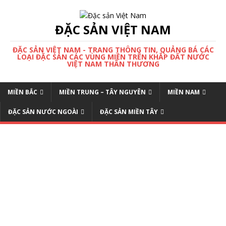
ĐẶC SẢN VIỆT NAM
ĐẶC SẢN VIỆT NAM - TRANG THÔNG TIN, QUẢNG BÁ CÁC
LOẠI ĐẶC SẢN CÁC VÙNG MIỀN TRÊN KHẮP ĐẤT NƯỚC
VIỆT NAM THÂN THƯƠNG
MIỀN BẮC
MIỀN TRUNG – TÂY NGUYÊN
MIỀN NAM
ĐẶC SẢN NƯỚC NGOÀI
ĐẶC SẢN MIỀN TÂY