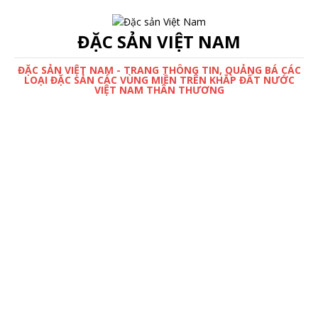
ĐẶC SẢN VIỆT NAM
ĐẶC SẢN VIỆT NAM - TRANG THÔNG TIN, QUẢNG BÁ CÁC
LOẠI ĐẶC SẢN CÁC VÙNG MIỀN TRÊN KHẮP ĐẤT NƯỚC
VIỆT NAM THÂN THƯƠNG