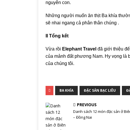
nguyên con.
Những người muốn ăn thịt Ba khía thường
sẽ nhai ngang cả phân thân chúng .
II Tổng kết
Vừa rồi
Elephant Travel
đã giới thiệu đ
của mảnh đất phương Nam. Hy vọng là bạn
của chúng tôi.
BA KHÍA
ĐẶC SẢN BẠC LIÊU
Đ
PREVIOUS
Danh sách 12 món đặc sản ở Bi
– Đồng Nai