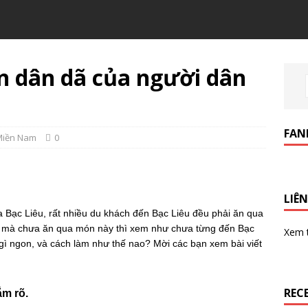
n dân dã của người dân
FAN
Miền Nam
0
LIÊN
a Bạc Liêu, rất nhiều du khách đến Bạc Liêu đều phải ăn qua
u mà chưa ăn qua món này thì xem như chưa từng đến Bạc
Xem
gì ngon, và cách làm như thế nao? Mời các bạn xem bài viết
REC
ắm rõ.