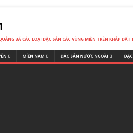
M
 QUẢNG BÁ CÁC LOẠI ĐẶC SẢN CÁC VÙNG MIỀN TRÊN KHẮP ĐẤ
YÊN
MIỀN NAM
ĐẶC SẢN NƯỚC NGOÀI
ĐẶC