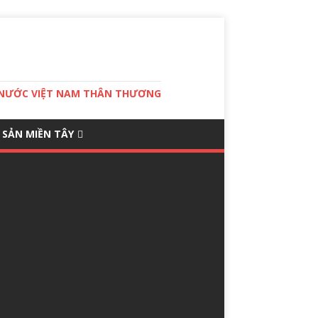
T NƯỚC VIỆT NAM THÂN THƯƠNG
 SẢN MIỀN TÂY