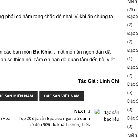
Miền
(23)
Đặc 
 phải có hàm rang chắc để nhai, vì khi ăn chúng ta
(2)
Đặc 
(2)
Đặc 
ến các bạn món
Ba Khía
, , một món ăn ngon dân dã
(1)
 sẽ thích nó, cám ơn bạn đã quan tâm đến bài viết
Đặc 
(2)
Tác Giả : Linh Chi
Đặc 
(5)
ẶC SẢN MIỀN NAM
ĐẶC SẢN VIỆT NAM
Đặc 
(3)
NEXT
Đặc 
ên Hòa
Top 20 đặc sản Bạc Liêu ngon trứ danh
có đến 90% du khách không biết.
(3)
Miền