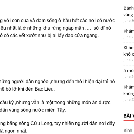
Bánh 
vùng
àng với con cua và đam sống ở hầu hết các nơi có nước
June 3
̀u nhất là ở những khu rừng ngập mặn ,… sở dĩ nó
Khám
 nó có các vết xướt như bị ai lấy dao cứa ngang.
June 2
Khám
khó 
June 2
5 món
June 2
̃ng người dân nghèo ,nhưng đến thời hiện đại thì nó
Khám
hể bỏ lỡ khi đến Bạc Liêu.
không
June 2
cầu kỳ ,nhưng vẫn là một trong những món ăn được
i dân vùng sông nước miền Tây.
BÀI
ở đồng bằng sông Cửu Long, tuy nhiên người dân nơi đây
Bình
là ngon nhất.