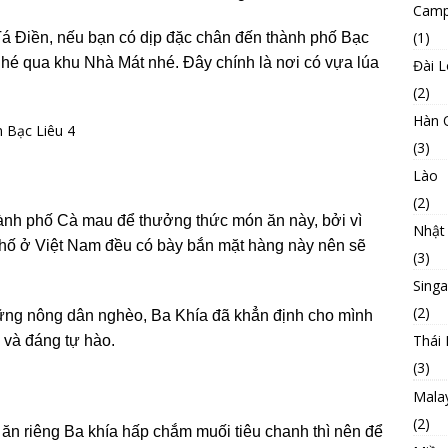
Camp
(1)
́ Điền, nếu bạn có dịp đặc chân đến thành phố Bạc
 ghé qua khu Nhà Mát nhé. Đây chính là nơi có vựa lúa
Đài 
(2)
Hàn 
(3)
Lào
(2)
̀nh phố Cà mau để thưởng thức món ăn này, bởi vì
Nhật
phố ở Việt Nam đều có bày bắn mặt hàng này nên sẽ
(3)
Sing
(2)
hững nông dân nghèo, Ba Khía đã khẳn định cho mình
Thái 
và đáng tự hào.
(3)
Mala
(2)
ễ ăn riêng Ba khía hấp chắm muối tiêu chanh thì nên để