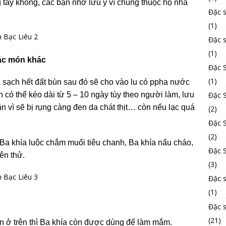
 tay không, các bạn nhớ lưu ý vì chúng thuộc họ nhà
Đặc 
(1)
Đặc 
(1)
ác món khác
Đặc 
(1)
 sạch hết đất bùn sau đó sẽ cho vào lu có ppha nước
Đặc S
 có thể kéo dài từ 5 – 10 ngày tùy theo người làm, lưu
ì sẽ bị rụng càng đen da chát thịt… còn nếu lạc quá
(2)
Đặc 
(2)
a khía luộc chắm muối tiêu chanh, Ba khía nấu cháo,
Đặc S
ên thử.
(3)
Đặc 
(1)
Đặc 
(21)
ở trên thì Ba khía còn được dùng để làm mắm.