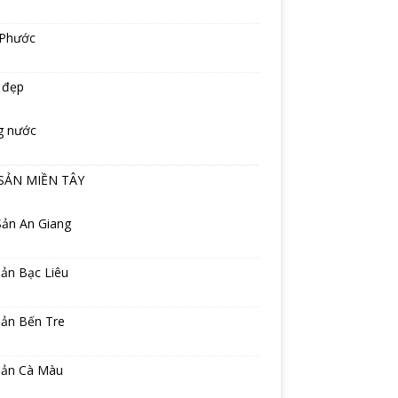
 Phước
 đẹp
g nước
SẢN MIỀN TÂY
Sản An Giang
ản Bạc Liêu
sản Bến Tre
sản Cà Màu