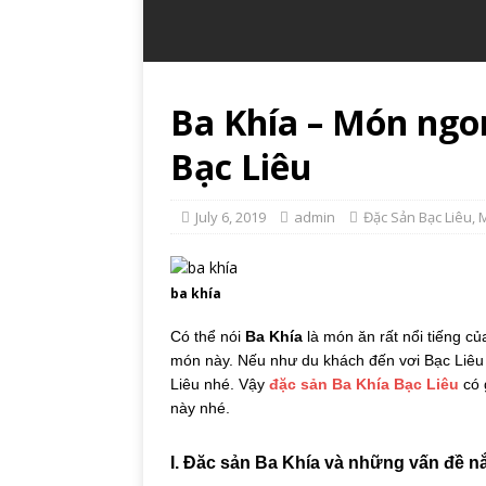
Ba Khía – Món ngo
Bạc Liêu
July 6, 2019
admin
Đặc Sản Bạc Liêu
,
ba khía
Có thể nói
Ba Khía
là món ăn rất nổi tiếng củ
món này. Nếu như du khách đến vơi Bạc Liê
Liêu nhé. Vậy
đặc sản Ba Khía Bạc Liêu
có 
này nhé.
I. Đăc sản Ba Khía và những vấn đề n