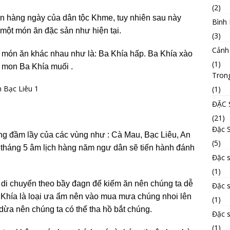
(2)
ến hàng ngày của dân tộc Khme, tuy nhiên sau này
Bình
 một món ăn đặc sản như hiện tại.
(3)
Cảnh
u món ăn khác nhau như là: Ba Khía hấp. Ba Khía xào
(1)
̀ mon Ba Khía muối .
Tron
(1)
ĐẶC 
(21)
Đặc 
ng đầm lầy của các vùng như : Cà Mau, Bạc Liêu, An
(5)
tháng 5 âm lịch hàng năm ngư dân sẽ tiến hành đánh
Đặc s
(1)
 di chuyển theo bầy đagn để kiếm ăn nên chúng ta dễ
Đặc 
Ba Khía là loại ưa ẩm nên vào mua mưa chúng nhoi lên
(1)
 dừa nên chúng ta có thể tha hồ bắt chúng.
Đặc 
(1)