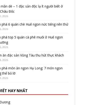
mần dè – 1 đặc sản độc lạ ít người biết ở
 Châu Đốc
0, 2026
 phá 6 quán chè Huế ngon nức tiếng nên thử
6, 2026
 phá top 5 quán cà phê muối ở Huế ngon
cưỡng
5, 2026
 ăn đặc sản Vũng Tàu thu hút thực khách
4, 2026
 phá món ăn ngon Hạ Long: 7 món ngon
 thể bỏ lỡ
3, 2026
 VIẾT HAY NHẤT
 Dương