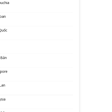
uchia
Loan
Quốc
 Bản
apore
Lan
ysia