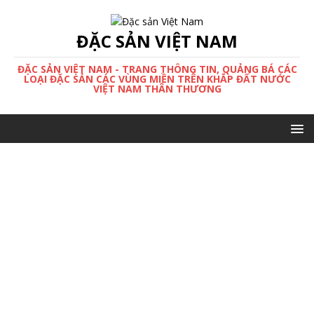
ĐẶC SẢN VIỆT NAM
ĐẶC SẢN VIỆT NAM - TRANG THÔNG TIN, QUẢNG BÁ CÁC
LOẠI ĐẶC SẢN CÁC VÙNG MIỀN TRÊN KHẮP ĐẤT NƯỚC
VIỆT NAM THÂN THƯƠNG