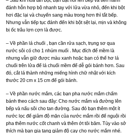
– Sau khi hòa tan bột, bạn đặt nồi lên bếp và tiến hành
đánh hỗn hợp bộ nhanh tay với lửa vừa nhỏ, đến khi bột
hơi đặc lại và chuyển sang màu trong hơn thì tắt bếp.
Nhưng vẫn tiếp tục đánh đến khi bột sệt lại, mịn và không
bị ốc trâu lợn cợn là được.
– Về phần lá chuối , bạn cần rửa sạch, trụng sơ qua
nước sôi có cho 1 nhúm muối . Mục đích để mềm là
nhưng vẫn giữ được màu xanh hoặc bạn có thể hơ lá
chuối trên lửa để lá chuối mềm để dễ gói bánh hơn. Sau
đó, cắt lá thành những miếng hình chữ nhật với kích
thước 20 cm x 15 cm để gói bánh.
– Về phần nước mắm, các bạn pha nước mắm chấm
bánh theo cách sau đây: Cho nước mắm và đường lên
bếp và nấu sôi cho tan đường. Sau đó bạn thêm một ít
nước lọc để giảm độ mặn của nước mắm rồi để nguội rồi
pha thêm nước cốt chanh và thêm ớt tỏi băm. Tùy vào sở
thích mà bạn gia tang giảm độ cay cho nước mắm nhé.