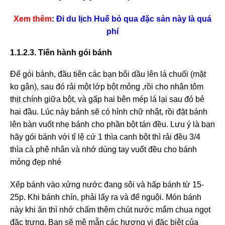
Xem thêm
:
Đi du lịch Huế bỏ qua đặc sản này là quá
phí
1.1.2.3. Tiến hành gói bánh
Để gói bánh, đầu tiên các bạn bôi dầu lên lá chuối (mặt
ko gân), sau đó rải một lớp bột mỏng ,rồi cho nhân tôm
thịt chính giữa bột, và gấp hai bên mép lá lại sau đó bẻ
hai đầu. Lúc này bánh sẽ có hình chữ nhật, rồi đặt bánh
lên bàn vuốt nhẹ bánh cho phần bột tán đều. Lưu ý là bạn
hãy gói bánh với tỉ lệ cứ 1 thìa canh bột thì rải đều 3/4
thìa cà phê nhân và nhớ dùng tay vuốt đều cho bánh
mỏng đẹp nhé
Xếp bánh vào xửng nước đang sôi và hấp bánh từ 15-
25p. Khi bánh chín, phải lấy ra và để nguội. Món bánh
này khi ăn thì nhớ chấm thêm chút nước mắm chua ngọt
đặc trưng. Bạn sẽ mê mẫn các hương vị đặc biệt của