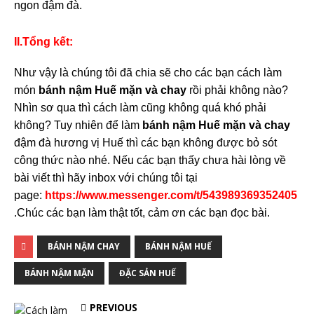
ngon đậm đà.
II.Tổng kết:
Như vậy là chúng tôi đã chia sẽ cho các bạn cách làm
món
bánh nậm Huế mặn và chay
rồi phải không nào?
Nhìn sơ qua thì cách làm cũng không quá khó phải
không? Tuy nhiên để làm
bánh nậm Huế mặn và chay
đậm đà hương vị Huế thì các bạn không được bỏ sót
công thức nào nhé. Nếu các bạn thấy chưa hài lòng về
bài viết thì hãy inbox với chúng tôi tại
page:
https://www.messenger.com/t/543989369352405
.Chúc các bạn làm thật tốt, cảm ơn các bạn đọc bài.
BÁNH NẬM CHAY
BÁNH NẬM HUẾ
BÁNH NẬM MẶN
ĐẶC SẢN HUẾ
PREVIOUS