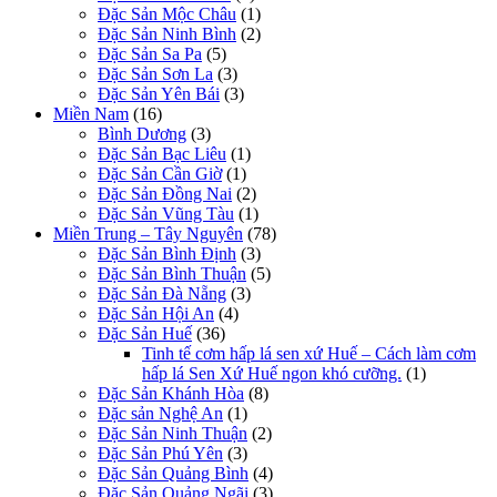
Đặc Sản Mộc Châu
(1)
Đặc Sản Ninh Bình
(2)
Đặc Sản Sa Pa
(5)
Đặc Sản Sơn La
(3)
Đặc Sản Yên Bái
(3)
Miền Nam
(16)
Bình Dương
(3)
Đặc Sản Bạc Liêu
(1)
Đặc Sản Cần Giờ
(1)
Đặc Sản Đồng Nai
(2)
Đặc Sản Vũng Tàu
(1)
Miền Trung – Tây Nguyên
(78)
Đặc Sản Bình Định
(3)
Đặc Sản Bình Thuận
(5)
Đặc Sản Đà Nẵng
(3)
Đặc Sản Hội An
(4)
Đặc Sản Huế
(36)
Tinh tế cơm hấp lá sen xứ Huế – Cách làm cơm
hấp lá Sen Xứ Huế ngon khó cưỡng.
(1)
Đặc Sản Khánh Hòa
(8)
Đặc sản Nghệ An
(1)
Đặc Sản Ninh Thuận
(2)
Đặc Sản Phú Yên
(3)
Đặc Sản Quảng Bình
(4)
Đặc Sản Quảng Ngãi
(3)