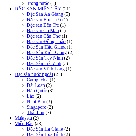
Trong nước
(1)
ĐẶC SẢN MIỀN TÂY
(21)
Đặc Sản An Giang
(5)
Đặc sản Bạc Liêu
(1)
Đặc sản Bến Tre
(1)
Đặc sản Cà Màu
(1)
Đặc sản Cần Thơ
(1)
Đặc sản Đồng Tháp
(1)
Đặc Sản Hậu Giang
(1)
Đặc Sản Kiên Giang
(2)
Đặc Sản Tây Ninh
(2)
Đặc Sản Trà Vinh
(3)
Đặc sản Vĩnh Long
(1)
Đặc sản nước ngoài
(21)
Campuchia
(1)
Đài Loan
(2)
Hàn Quốc
(3)
Lào
(2)
Nhật Bản
(3)
Singapore
(2)
Thái Lan
(3)
Malaysia
(2)
Miền Bắc
(23)
Đặc Sản Hà Giang
(2)
Đặc Sản Hòa Bình
(2)