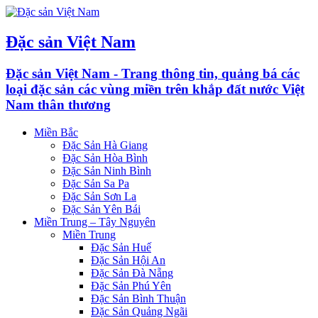
Đặc sản Việt Nam
Đặc sản Việt Nam - Trang thông tin, quảng bá các
loại đặc sản các vùng miền trên khắp đất nước Việt
Nam thân thương
Miền Bắc
Đặc Sản Hà Giang
Đặc Sản Hòa Bình
Đặc Sản Ninh Bình
Đặc Sản Sa Pa
Đặc Sản Sơn La
Đặc Sản Yên Bái
Miền Trung – Tây Nguyên
Miền Trung
Đặc Sản Huế
Đặc Sản Hội An
Đặc Sản Đà Nẵng
Đặc Sản Phú Yên
Đặc Sản Bình Thuận
Đặc Sản Quảng Ngãi