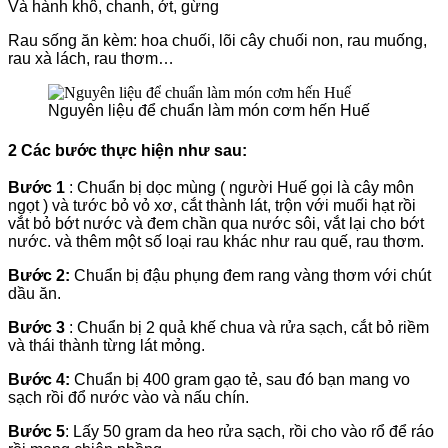
Và hành khô, chanh, ớt, gừng
Rau sống ăn kèm: hoa chuối, lõi cây chuối non, rau muống,
rau xà lách, rau thơm…
Nguyên liệu để chuẩn làm món cơm hến Huế
2 Các bước thực hiện như sau:
Bước 1
: Chuẩn bị dọc mùng ( người Huế gọi là cây môn
ngọt ) và tước bỏ vỏ xơ, cắt thành lát, trộn với muối hạt rồi
vắt bỏ bớt nước và đem chần qua nước sôi, vắt lại cho bớt
nước. và thêm một số loại rau khác như rau quế, rau thơm.
Bước 2:
Chuẩn bị đậu phụng đem rang vàng thơm với chút
dầu ăn.
Bước 3
: Chuẩn bị 2 quả khế chua và rửa sạch, cắt bỏ riềm
và thái thành từng lát mỏng.
Bước 4:
Chuẩn bị 400 gram gạo tẻ, sau đó bạn mang vo
sạch rồi đổ nước vào và nấu chín.
Bước 5
: Lấy 50 gram da heo rửa sạch, rồi cho vào rổ để ráo