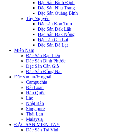
Đặc Sản Bình Định
Đặc Sản Nha Trang
Đặc Sản Quảng Bình
Tây Nguyên
Đặc sản Kon Tum
Đặc Sản Đắk Lắk
Đặc Sản Đăk Nông
Đặc sản Gia Lai
Đặc Sản Đà Lạt
Miền Nam
Đặc Sản Bạc Liêu
Đặc Sản Bình Phước
Đặc Sản Cần Giờ
Đặc Sản Đồng Nai
Đặc sản nước ngoài
Campuchia
Đài Loan
Hàn Quốc
Lào
Nhật Bản
Singapore
Thái Lan
Malaysia
ĐẶC SẢN MIỀN TÂY
Đặc Sản Trà Vinh