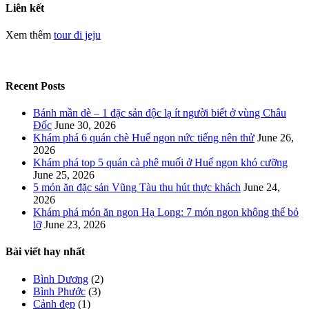
Liên kết
Xem thêm
tour đi jeju
Recent Posts
Bánh mần dè – 1 đặc sản độc lạ ít người biết ở vùng Châu
Đốc
June 30, 2026
Khám phá 6 quán chè Huế ngon nức tiếng nên thử
June 26,
2026
Khám phá top 5 quán cà phê muối ở Huế ngon khó cưỡng
June 25, 2026
5 món ăn đặc sản Vũng Tàu thu hút thực khách
June 24,
2026
Khám phá món ăn ngon Hạ Long: 7 món ngon không thể bỏ
lỡ
June 23, 2026
Bài viết hay nhất
Bình Dương
(2)
Bình Phước
(3)
Cảnh đẹp
(1)