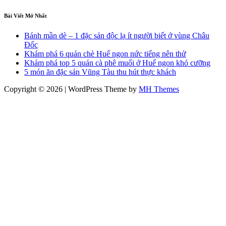
Bài Viết Mớ Nhất
Bánh mần dè – 1 đặc sản độc lạ ít người biết ở vùng Châu
Đốc
Khám phá 6 quán chè Huế ngon nức tiếng nên thử
Khám phá top 5 quán cà phê muối ở Huế ngon khó cưỡng
5 món ăn đặc sản Vũng Tàu thu hút thực khách
Copyright © 2026 | WordPress Theme by
MH Themes