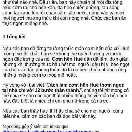
như thế nào nhé. Đầu tiên, bạn hãy chuẩn bị một đĩa rộng,
múc cơm ra, cho hến xào, da heo chiên phồng, rau sống
cùng lạc rang lên rồi chan sâm sấp nước dùng vào và mời
mọi người thưởng thức khi còn nóng nhé. Chúc các bạn ăn
thực ngon miệng nhé.
II.Tổng kết.
Nếu các bạn đã từng thưởng thức món cơm hến của xứ Huế
mộng mơ thì chắc hẳn sẽ không thể quên hương vị thơm
ngon đặc trưng của nó.
Cơm hến Huế
dân dã lắm, đơn giản
nhưng khi thưởng thức hầu hết mọi người đều bị vị béo ngọt
của hến và đậu phụng thêm đó là da heo chiên phồng cùng
những miếng cơm tơi xốp mê hoặc.
Hy vọng với bài viết “C
ách làm cơm hến Huế thơm ngon
tại nhà chỉ với 12 bước thần thánh.
”, chúng tôi rất mong có
thể chia sẽ cho các bạn thật nhiều thông tin về món bún hến
này, đặc biệt là nhiều chị em phụ nữ trong cả nước.
Nếu các bạn thấy hay, thì hãy chia sẽ cho mọi người cùng
biết nhé, cảm ơn các bạn đã đọc bài viết này.
Mọi đóng góp ý kiến xin inbox qua
https://www.facebook.com/dacsanvietnamm
/
nhé