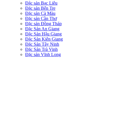
Đặc sản Bạc Liêu
Đặc sản Bến Tre
Đặc sản Cà Màu
Đặc sản Cần Thơ
Đặc sản Đồng Tháp
Đặc Sản An Giang
Đặc Sản Hậu Giang
Đặc Sản Kiên Giang
Đặc Sản Tây Ninh
Đặc Sản Trà Vinh
Đặc sản Vĩnh Long