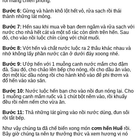
rồi mang chiên phồng.
Bước 6:
Gừng và hành khô lột hết vỏ, rửa sạch rồi thái
thành những lát mỏng.
Bước 7:
Hến sau khi mua về bạn đem ngâm và rửa sạch với
nước cho nhả hết cát và một số rác còn dính trên hến. Sau
đó, cho vào nồi luộc chín cùng với chút muối.
Bước 8:
Vớt hến và chắt nước luộc ra 2 thâu khác nhau và
nhớ không lấy phần nước cặn ở dưới đáy xoong nhé.
Bước 9:
Ướp hến với 1 muỗng canh nước mắm cho đậm
đà. Sau đó, cho chảo lên bếp cho nóng, rồi cho dầu ăn vào,
đợi một lúc dầu nóng rồi cho hành khô vào để phi thơm và
đổ hến vào xào săn.
Bước 10:
Nước luộc hến bạn cho vào nồi đun nóng lại. Cho
1 muỗng canh mắm ruốc và 1 chút bột nêm vào, rồi khuấy
đều rồi nêm nếm cho vừa ăn.
Bước 11:
Thả những lát gừng vào nồi nước dùng, đun sôi
rồi tắt bếp.
Như vậy chúng ta đã chế biến xong món
cơm hến Huế
rồi.
Bây giờ chúng ta nên tự thưởng thức và xem hương vị nó