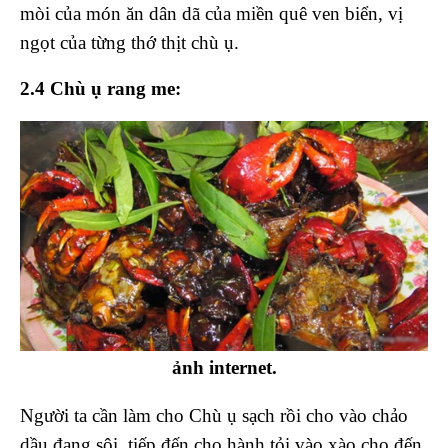
mòi của món ăn dân dã của miền quê ven biển, vị
ngọt của từng thớ thịt chù ụ.
2.4 Chù ụ rang me:
ảnh internet.
Người ta cần làm cho Chù ụ sạch rồi cho vào chảo
dầu đang sôi, tiếp đến cho hành tỏi vào xào cho đến