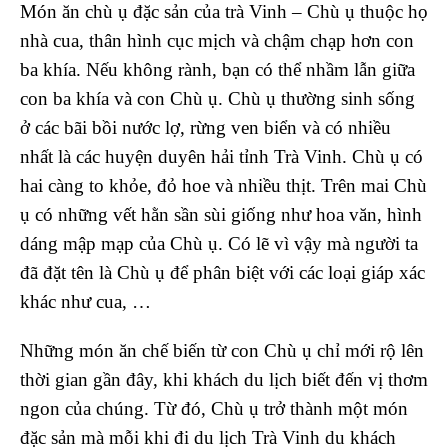
Món ăn chù ụ đặc sản của trà Vinh – Chù ụ thuộc họ
nhà cua, thân hình cục mịch và chậm chạp hơn con
ba khía. Nếu không rành, bạn có thể nhầm lẫn giữa
con ba khía và con Chù ụ. Chù ụ thường sinh sống
ở các bãi bồi nước lợ, rừng ven biển và có nhiều
nhất là các huyện duyên hải tỉnh Trà Vinh. Chù ụ có
hai càng to khỏe, đỏ hoe và nhiều thịt. Trên mai Chù
ụ có những vết hằn sần sùi giống như hoa văn, hình
dáng mập mạp của Chù ụ. Có lẽ vì vậy mà người ta
đã đặt tên là Chù ụ để phân biệt với các loại giáp xác
khác như cua, …
Những món ăn chế biến từ con Chù ụ chỉ mới rộ lên
thời gian gần đây, khi khách du lịch biết đến vị thơm
ngon của chúng. Từ đó, Chù ụ trở thành một món
đặc sản mà mỗi khi đi du lịch Trà Vinh du khách