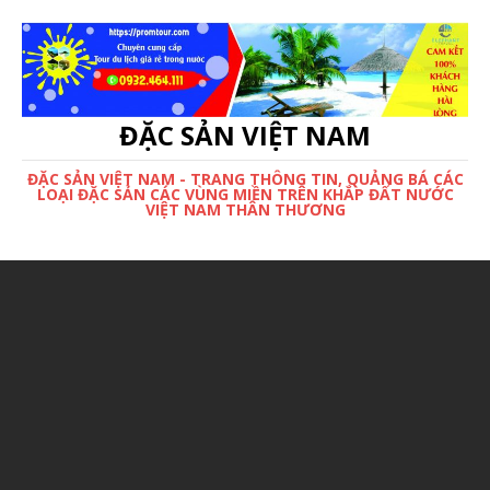
ĐẶC SẢN VIỆT NAM
ĐẶC SẢN VIỆT NAM - TRANG THÔNG TIN, QUẢNG BÁ CÁC
LOẠI ĐẶC SẢN CÁC VÙNG MIỀN TRÊN KHẮP ĐẤT NƯỚC
VIỆT NAM THÂN THƯƠNG