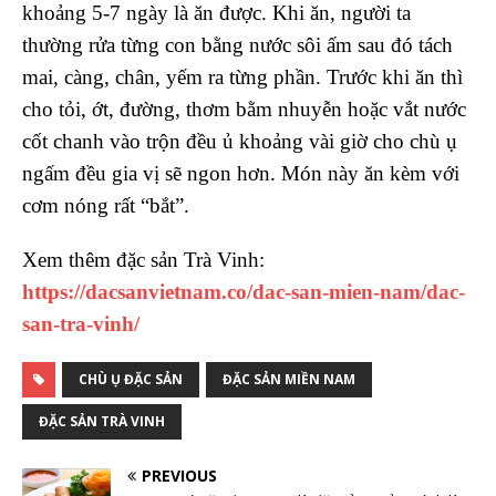
khoảng 5-7 ngày là ăn được. Khi ăn, người ta
thường rửa từng con bằng nước sôi ấm sau đó tách
mai, càng, chân, yếm ra từng phần. Trước khi ăn thì
cho tỏi, ớt, đường, thơm bằm nhuyễn hoặc vắt nước
cốt chanh vào trộn đều ủ khoảng vài giờ cho chù ụ
ngấm đều gia vị sẽ ngon hơn. Món này ăn kèm với
cơm nóng rất “bắt”.
Xem thêm đặc sản Trà Vinh:
https://dacsanvietnam.co/dac-san-mien-nam/dac-
san-tra-vinh/
CHÙ Ụ ĐẶC SẢN
ĐẶC SẢN MIỀN NAM
ĐẶC SẢN TRÀ VINH
PREVIOUS