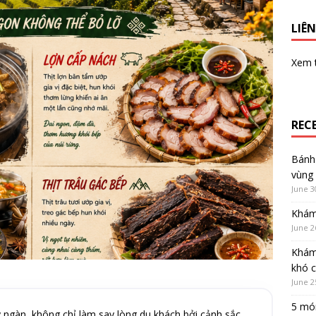
LIÊN
Xem
REC
Bánh 
vùng
June 3
Khám
June 2
Khám
khó 
June 2
5 món
y ngàn, không chỉ làm say lòng du khách bởi cảnh sắc