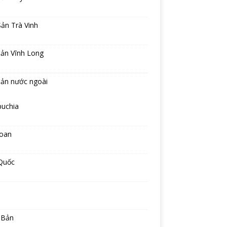
ản Trà Vinh
sản Vĩnh Long
sản nước ngoài
uchia
Loan
Quốc
 Bản