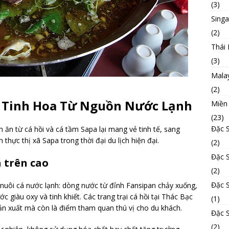
(3)
Sing
(2)
Thái 
(3)
Mala
(2)
a: Tinh Hoa Từ Nguồn Nước Lạnh
Miền
(23)
Đặc 
ăn từ cá hồi và cá tầm Sapa lại mang vẻ tinh tế, sang
thực thị xã Sapa trong thời đại du lịch hiện đại.
(2)
Đặc 
 trên cao
(2)
Đặc 
 nuôi cá nước lạnh: dòng nước từ đỉnh Fansipan chảy xuống,
c giàu oxy và tinh khiết. Các trang trại cá hồi tại Thác Bạc
(1)
ản xuất mà còn là điểm tham quan thú vị cho du khách.
Đặc 
(2)