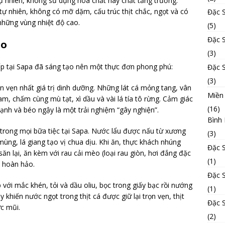
ự nhiên, không sử dụng hóa chất hay chất tăng trưởng.
tự nhiên, không có mỡ dặm, cấu trúc thịt chắc, ngọt và có
Đặc 
hững vùng nhiệt độ cao.
(5)
Đặc 
ao
(3)
ếp tại Sapa đã sáng tạo nên một thực đơn phong phú:
Đặc 
(3)
ọn vẹn nhất giá trị dinh dưỡng. Những lát cá mỏng tang, vân
Miền
m, chấm cùng mù tạt, xì dầu và vài lá tía tô rừng. Cảm giác
(16)
lạnh và béo ngậy là một trải nghiệm “gây nghiện”.
Bình
trong mọi bữa tiệc tại Sapa. Nước lẩu được nấu từ xương
(3)
mùng, lá giang tạo vị chua dịu. Khi ăn, thực khách nhúng
Đặc 
 săn lại, ăn kèm với rau cải mèo (loại rau giòn, hơi đắng đặc
(1)
 hoàn hảo.
Đặc 
ới mắc khén, tỏi và dầu oliu, bọc trong giấy bạc rồi nướng
(1)
 khiến nước ngọt trong thịt cá được giữ lại trọn vẹn, thịt
Đặc 
c mũi.
(2)