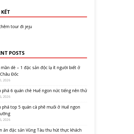
 KẾT
 thêm
tour đi jeju
ENT POSTS
mần dè – 1 đặc sản độc lạ ít người biết ở
 Châu Đốc
0, 2026
 phá 6 quán chè Huế ngon nức tiếng nên thử
6, 2026
 phá top 5 quán cà phê muối ở Huế ngon
cưỡng
5, 2026
 ăn đặc sản Vũng Tàu thu hút thực khách