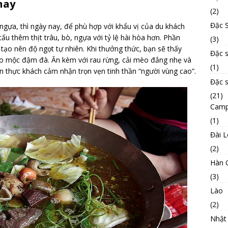
nay
(2)
Đặc S
ngựa, thì ngày nay, để phù hợp với khẩu vị của du khách
ấu thêm thịt trâu, bò, ngựa với tỷ lệ hài hòa hơn. Phần
(3)
tạo nên độ ngọt tự nhiên. Khi thưởng thức, bạn sẽ thấy
Đặc 
ảo mộc đậm đà. Ăn kèm với rau rừng, cải mèo đắng nhẹ và
(1)
 thực khách cảm nhận trọn vẹn tinh thần “người vùng cao”.
Đặc 
(21)
Camp
(1)
Đài 
(2)
Hàn 
(3)
Lào
(2)
Nhật