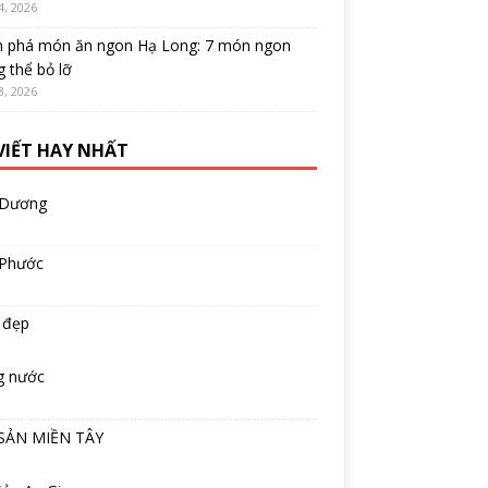
4, 2026
 phá món ăn ngon Hạ Long: 7 món ngon
 thể bỏ lỡ
3, 2026
 VIẾT HAY NHẤT
 Dương
 Phước
 đẹp
g nước
SẢN MIỀN TÂY