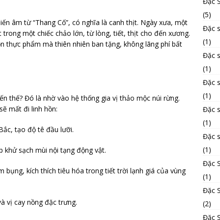
Đặc 
(5)
iến âm từ “Thang Cố”, có nghĩa là canh thịt. Ngày xưa, một
Đặc s
rong một chiếc chảo lớn, từ lòng, tiết, thịt cho đến xương.
(1)
uồn thực phẩm mà thiên nhiên ban tặng, không lãng phí bất
Đặc 
(1)
Đặc 
(1)
ến thế? Đó là nhờ vào hệ thống gia vị thảo mộc núi rừng.
ẽ mất đi linh hồn:
Đặc 
(1)
Bắc, tạo độ tê đầu lưỡi.
Đặc 
(1)
 khử sạch mùi nội tạng động vật.
Đặc 
 bụng, kích thích tiêu hóa trong tiết trời lạnh giá của vùng
(1)
Đặc S
à vị cay nồng đặc trưng.
(2)
Đặc 