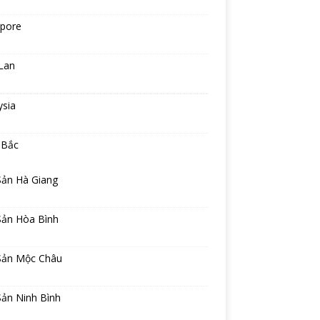
apore
Lan
ysia
 Bắc
Sản Hà Giang
Sản Hòa Bình
Sản Mộc Châu
Sản Ninh Bình