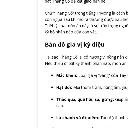
bát Thắng Cố để kết giao bạn bè.
Chữ “Thắng Cố” trong tiếng H’Mông là cách b
con ngựa sau khi mổ ra thường được nấu hết t
Triết lý của món ăn này là sự trân trọng ng
kỳ bộ phận nào của con vật.
Bản đồ gia vị kỳ diệu
Tại sao Thắng Cố lại có hương vị nồng nàn đ
Nếu thiếu đi bất kỳ thành phần nào, món ăn s
Mắc khén:
Loại gia vị “vàng” của Tây 
Hạt dổi:
Mùi thơm trầm, nồng ấm, giúp
Thảo quả, quế hồi, sả, gừng:
Giúp ấm
cao.
Lá chanh và ớt xiêm:
Tạo độ thanh v