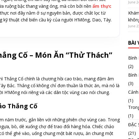
June 2
ửa ruộng bậc thang vàng óng, mà còn bởi nền
ẩm thực
thực nơi đây nằm ở sự nguyên bản, được chắt lọc từ
Khám
g kỹ thuật chế biến cầu kỳ của người H’Mông, Dao, Tày.
không
June 2
BÀI
Thắng Cố – Món Ăn “Thử Thách”
Bình
(2)
Bình
hì Thắng Cố chính là chương hồi cao trào, mang đậm âm
(3)
ây Bắc. Thắng cố không chỉ đơn thuần là thức ăn, mà nó là
Cảnh
ời H’Mông nói riêng và các dân tộc vùng cao nói chung.
(1)
hảo Thắng Cố
Tron
(1)
m năm trước, gắn liền với những phiên chợ vùng cao. Trong
ĐẶC 
gựa, bò, dê xuống chợ để trao đổi hàng hóa. Chiếc chảo
(21)
 có thể ghé vào, uống chung một bát rượu, ăn chung một