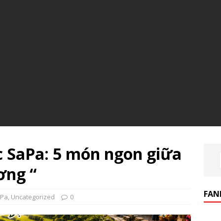
 SaPa: 5 món ngon giữa
ơng “
FAN
 Pa
,
Uncategorized
0