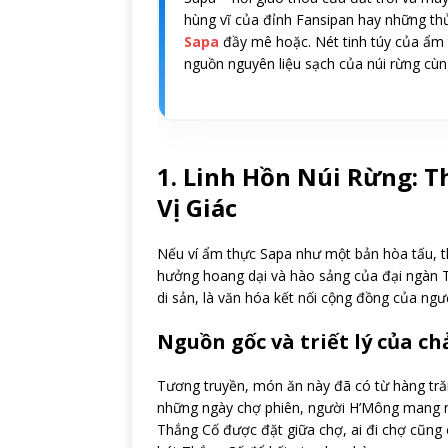
hùng vĩ của đỉnh Fansipan hay những th
Sapa
đầy mê hoặc. Nét tinh túy của ẩm 
nguồn nguyên liệu sạch của núi rừng cùn
1. Linh Hồn Núi Rừng: 
Vị Giác
Nếu ví ẩm thực Sapa như một bản hòa tấu, t
hưởng hoang dại và hào sảng của đại ngàn T
di sản, là văn hóa kết nối cộng đồng của ngư
Nguồn gốc và triết lý của c
Tương truyền, món ăn này đã có từ hàng tră
những ngày chợ phiên, người H’Mông mang n
Thắng Cố được đặt giữa chợ, ai đi chợ cũng