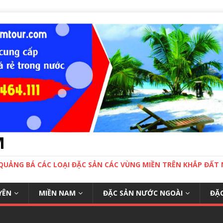
M
 QUẢNG BÁ CÁC LOẠI ĐẶC SẢN CÁC VÙNG MIỀN TRÊN KHẮP ĐẤ
YÊN
MIỀN NAM
ĐẶC SẢN NƯỚC NGOÀI
ĐẶC