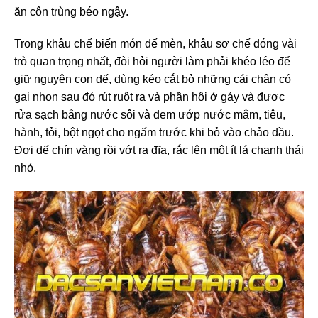
ăn côn trùng béo ngậy.
Trong khâu chế biến món dế mèn, khâu sơ chế đóng vài
trò quan trọng nhất, đòi hỏi người làm phải khéo léo để
giữ nguyên con dế, dùng kéo cắt bỏ những cái chân có
gai nhọn sau đó rút ruột ra và phần hôi ở gáy và được
rửa sạch bằng nước sôi và đem ướp nước mắm, tiêu,
hành, tỏi, bột ngọt cho ngấm trước khi bỏ vào chảo dầu.
Đợi dế chín vàng rồi vớt ra đĩa, rắc lên một ít lá chanh thái
nhỏ.