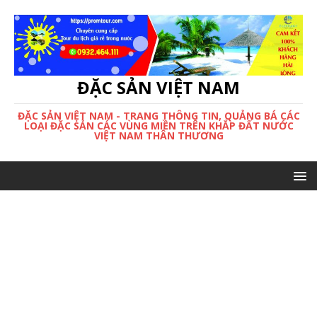
ĐẶC SẢN VIỆT NAM
ĐẶC SẢN VIỆT NAM - TRANG THÔNG TIN, QUẢNG BÁ CÁC
LOẠI ĐẶC SẢN CÁC VÙNG MIỀN TRÊN KHẮP ĐẤT NƯỚC
VIỆT NAM THÂN THƯƠNG