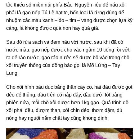
tộc thiểu số miền núi phía Bắc. Nguyên liệu để nấu xôi
phải là gạo nếp Tú Lệ hạt to, bốn loại lá rừng dùng để
nhuộm các màu xanh – đỏ – tím – vàng được chọn lựa kỹ
càng, lá không được quá non hay quá già.
Sau đó rửa sạch và đem nấu với nước, sau khi đã có
nước màu, gạo nếp được cho vào ngâm 10 tiếng rồi vớt
ra để ráo nước, gạo ráo nước sẽ được bỏ vào trong chõ
xôi truyền thống của đồng bào gọi là Mõ Lửng – Tay
Lung.
Cho xôi hình bầu dục bằng thân cây cọ, hai đầu được gọt
đẻo để thủng, đầu trên có nắp đậy, đầu dưới lót bằng
phiên nứa, mỗi chõ xôi được hơn 1kg gạo. Quá trình đồ
xôi phải đều, đượm than, xôi chín dẻo, thơm đậm, dù
nóng hay nguội nắm chặt tay cũng không dính.