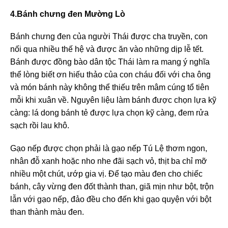
4.Bánh chưng đen Mường Lò
Bánh chưng đen của người Thái được cha truyền, con
nối qua nhiều thế hệ và được ăn vào những dịp lễ tết.
Bánh được đồng bào dân tộc Thái làm ra mang ý nghĩa
thể lòng biết ơn hiếu thảo của con cháu đối với cha ông
và món bánh này không thể thiếu trên mâm cúng tổ tiên
mỗi khi xuân về. Nguyên liệu làm bánh được chọn lựa kỹ
càng: lá dong bánh tẻ được lựa chọn kỹ càng, đem rửa
sạch rồi lau khô.
Gạo nếp được chọn phải là gạo nếp Tú Lệ thơm ngon,
nhân đỗ xanh hoặc nho nhe đãi sạch vỏ, thịt ba chỉ mỡ
nhiều một chút, ướp gia vị. Để tạo màu đen cho chiếc
bánh, cây vừng đen đốt thành than, giã mịn như bột, trộn
lẫn với gạo nếp, đảo đều cho đến khi gạo quyện với bột
than thành màu đen.