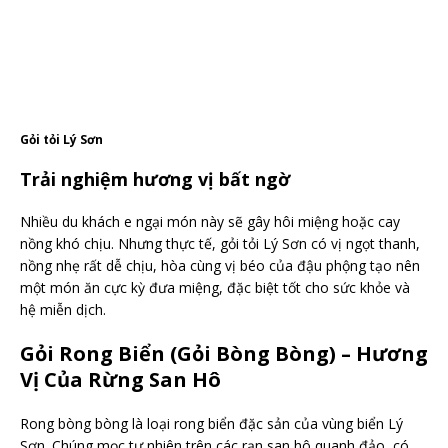
Gỏi tỏi Lý Sơn
Trải nghiệm hương vị bất ngờ
Nhiều du khách e ngại món này sẽ gây hôi miệng hoặc cay
nồng khó chịu. Nhưng thực tế, gỏi tỏi Lý Sơn có vị ngọt thanh,
nồng nhẹ rất dễ chịu, hòa cùng vị béo của đậu phộng tạo nên
một món ăn cực kỳ đưa miệng, đặc biệt tốt cho sức khỏe và
hệ miễn dịch.
Gỏi Rong Biển (Gỏi Bòng Bòng) – Hương
Vị Của Rừng San Hô
Rong bòng bòng là loại rong biển đặc sản của vùng biển Lý
Sơn. Chúng mọc tự nhiên trên các rạn san hô quanh đảo, có