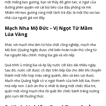
một miếng kẹo gương, bạn sẽ thấy độ giòn tan, vị ngọt của
đường phèn quyện với cái bùi béo của đậu phộng và mè.
Nhâm nhi kẹo gương cùng một tách trà đặc là một thú vui tao
nhã của người già nơi đây.
Mạch Nha Mộ Đức – Vị Ngọt Từ Mầm
Lúa Vàng
Khác với mạch nha làm từ hóa chất công nghiệp, mạch nha
Mộ Đức (Quảng Ngãi) được chế biến hoàn toàn thủ công từ
hai nguyên liệu chính: mộng lúa già và xôi nếp.
Quá trình ủ mộng lúa và ép lấy nước cốt kéo dài nhiều ngày.
Sau đó, nước cốt được cô đặc trên bếp lửa cho đến khi chuyển
thành một hỗn hợp màu vàng quánh, dẻo và kéo sợi được.
Mạch nha Quảng Ngãi có vị ngọt thanh của tinh bột lúa, thơm
mùi nếp non. Cách ăn thú vị nhất là dùng một chiếc đũa tre,
quấn một vòng mạch nha rồi quệt lên chiếc bánh tráng nướng
giòn rụm để thưởng thức.