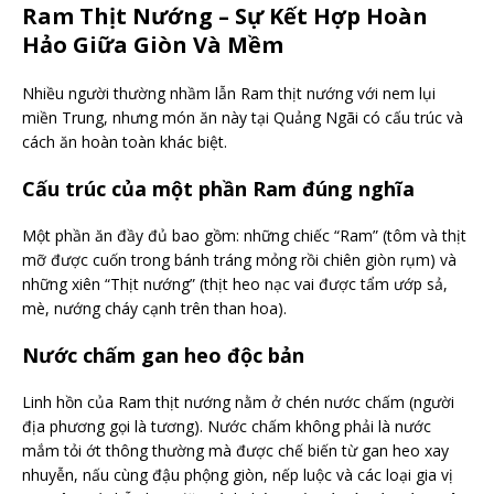
Ram Thịt Nướng – Sự Kết Hợp Hoàn
Hảo Giữa Giòn Và Mềm
Nhiều người thường nhầm lẫn Ram thịt nướng với nem lụi
miền Trung, nhưng món ăn này tại Quảng Ngãi có cấu trúc và
cách ăn hoàn toàn khác biệt.
Cấu trúc của một phần Ram đúng nghĩa
Một phần ăn đầy đủ bao gồm: những chiếc “Ram” (tôm và thịt
mỡ được cuốn trong bánh tráng mỏng rồi chiên giòn rụm) và
những xiên “Thịt nướng” (thịt heo nạc vai được tẩm ướp sả,
mè, nướng cháy cạnh trên than hoa).
Nước chấm gan heo độc bản
Linh hồn của Ram thịt nướng nằm ở chén nước chấm (người
địa phương gọi là tương). Nước chấm không phải là nước
mắm tỏi ớt thông thường mà được chế biến từ gan heo xay
nhuyễn, nấu cùng đậu phộng giòn, nếp luộc và các loại gia vị