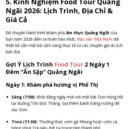
5. Kinh Nghiệm Food Tour Quảng
Ngãi 2026: Lịch Trình, Địa Chỉ &
Giá Cả
Để chuyến hành trình khám phá
ẩm thực Quảng Ngãi
của
bạn năm 2026 diễn ra hoàn hảo nhất,
Đặc sản Việt Nam
đã
thiết kế sẵn một bộ cẩm nang thực tế từ các chuyên gia du lịch
bản địa.
Gợi Ý Lịch Trình
Food Tour
2 Ngày 1
Đêm “Ăn Sập” Quảng Ngãi
Ngày 1: Khám phá hương vị Phố Thị
Sáng (7:00):
Khởi động ngày mới với một bát Don nóng hổi
tại đường Tôn Đức Thắng. Gọi thêm bánh tráng nướng để
xúc Don.
Trưa (11:30):
Thưởng thức cơm gà Nhung hoặc cơm cá
bống sông Trà niêu đất tại trung tâm thành phố.