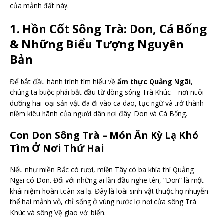
của mảnh đất này.
1. Hồn Cốt Sông Trà: Don, Cá Bống
& Những Biểu Tượng Nguyên
Bản
Để bắt đầu hành trình tìm hiểu về
ẩm thực Quảng Ngãi
,
chúng ta buộc phải bắt đầu từ dòng sông Trà Khúc – nơi nuôi
dưỡng hai loại sản vật đã đi vào ca dao, tục ngữ và trở thành
niềm kiêu hãnh của người dân nơi đây: Don và Cá Bống.
Con Don Sông Trà – Món Ăn Kỳ Lạ Khó
Tìm Ở Nơi Thứ Hai
Nếu như miền Bắc có rươi, miền Tây có ba khía thì Quảng
Ngãi có Don. Đối với những ai lần đầu nghe tên, “Don” là một
khái niệm hoàn toàn xa lạ. Đây là loài sinh vật thuộc họ nhuyễn
thể hai mảnh vỏ, chỉ sống ở vùng nước lợ nơi cửa sông Trà
Khúc và sông Vệ giao với biển.