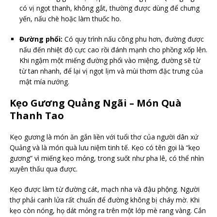
có vị ngọt thanh, không gắt, thường được dùng để chưng
yến, nấu chè hoặc làm thuốc ho.
Đường phổi:
Có quy trình nấu công phu hơn, đường được
nấu đến nhiệt độ cực cao rồi đánh mạnh cho phồng xốp lên.
Khi ngậm một miếng đường phổi vào miệng, đường sẽ từ
từ tan nhanh, để lại vị ngọt lịm và mùi thơm đặc trưng của
mật mía nướng.
Kẹo Gương Quảng Ngãi – Món Quà
Thanh Tao
Kẹo gương là món ăn gắn liền với tuổi thơ của người dân xứ
Quảng và là món quà lưu niệm tinh tế. Kẹo có tên gọi là “kẹo
gương” vì miếng kẹo mỏng, trong suốt như pha lê, có thể nhìn
xuyên thấu qua được.
Kẹo được làm từ đường cát, mạch nha và đậu phộng. Người
thợ phải canh lửa rất chuẩn để đường không bị cháy mờ. Khi
kẹo còn nóng, họ dát mỏng ra trên một lớp mè rang vàng. Cắn