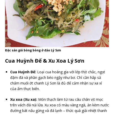
Đặc sản gỏi bòng bòng ở đảo Lý Sơn
Cua Huỳnh Đế & Xu Xoa Lý Sơn
Cua Huỳnh Đế:
Loại cua hoàng gia với lớp thịt chắc, ngọt
đậm đà và phần gạch béo ngậy như bơ. Chỉ cần hấp sả
chấm muối ớt chanh Lý Sơn là đủ để cảm nhận sự xa xỉ
của ẩm thực biển.
Xu xoa (Xu xa):
Món thạch làm từ rau câu chân vịt mọc
trên vách đá núi lửa. Xu xoa có màu vàng ngà, ăn kèm nước
đường bát nấu gừng và đá lạnh – thức quà giải nhiệt thanh