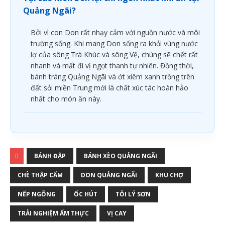
Quảng Ngãi?
Bởi vì con Don rất nhạy cảm với nguồn nước và môi
trường sống. Khi mang Don sống ra khỏi vùng nước
lợ của sông Trà Khúc và sông Vệ, chúng sẽ chết rất
nhanh và mất đi vị ngọt thanh tự nhiên. Đồng thời,
bánh tráng Quảng Ngãi và ớt xiêm xanh trồng trên
đất sỏi miền Trung mới là chất xúc tác hoàn hảo
nhất cho món ăn này.
BÁNH ĐẬP
BÁNH XÈO QUẢNG NGÃI
CHÈ THẬP CẨM
DON QUẢNG NGÃI
KHU CHỢ
NẾP NGỖNG
ỐC HÚT
TỎI LÝ SƠN
TRẢI NGHIỆM ẨM THỰC
VỊ CAY