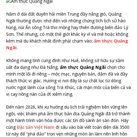
Nằm ở dải đất duyên hải miền Trung đầy nắng gió, Quảng
Ngãi thường được nhớ đến với những chứng tích lịch sử hào
hùng, núi Ấn sông Trà thơ mộng hay thiên đường biển đảo Lý
Sơn. Thế nhưng, có một thế giới khác kỳ vĩ và mê hoặc không
kém mà du khách nhất định phải chạm vào:
ẩm thực Quảng
Ngãi
.
Không mang tính cung đình như Huế, không sở hữu sự sầm
uất đa dạng như Đà Nẵng,
ẩm thực Quảng Ngãi
chọn cho
mình một lối đi riêng – mộc mạc, nguyên bản, đậm đà và đầy
thách thức vị giác. Hương vị nơi đây là sự chắt lọc từ dòng
nước ngọt lành của sông Trà Khúc, cái mặn mòi của biển cả và
vị cay nồng nàn của ớt xiêm rừng.
Đến năm 2026, khi xu hướng du lịch trải nghiệm bền vững lên
ngôi, việc khám phá ẩm thực bản địa Quảng Ngãi đã trở thành
một hành trình văn hóa được các tín đồ sành ăn săn đón. Hãy
cùng
Đặc sản Việt Nam
đi sâu vào bài viết toàn diện dài 3500
từ này để “phá đảo” trọn vẹn những món ăn làm nên linh hồn