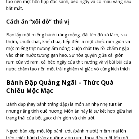
tạo nên một hỗn hợp đặc sánh, béo ngậy và có màu vàng nâu
bắt mắt.
Cách ăn “xôi đỗ” thú vị
Bạn lấy một miếng bánh tráng mỏng, đặt lên đó xà lách, rau
thơm, chuối chát, khế chua, tiếp đến là một chiếc ram giòn và
một miếng thịt nướng ấm nóng. Cuộn chặt tay rồi chấm ngập
vào chén nước tương gan heo. Sự hòa quyện giữa cái giòn
rụm của vỏ ram, cái béo ngậy của thịt nướng và vị bùi bùi của
nước chấm tạo nên một trải nghiệm vị giác vô cùng kích thích.
Bánh Đập Quảng Ngãi – Thức Quà
Chiều Mộc Mạc
Bánh đập (hay bánh tráng đập) là món ăn nhẹ nhẹ túi tiền
nhưng nặng tình quê hương. Món ăn này là sự kết hợp giữa hai
trạng thái của bột gạo: chín giòn và chín ướt.
Người bán xếp một lớp bánh ướt (bánh mướt) mềm mại lên
trên chiếc bánh tráng nướng giòn rụm, thoa đều một lớp mỡ