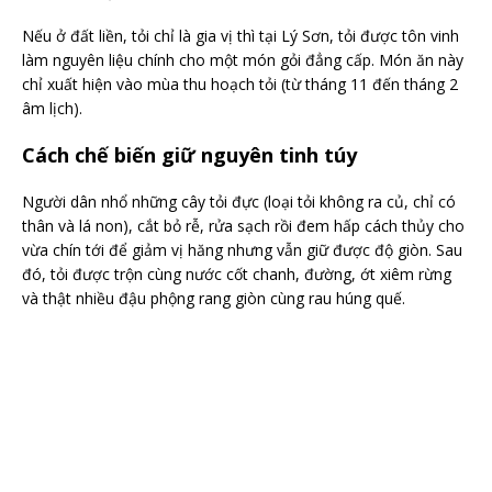
Nếu ở đất liền, tỏi chỉ là gia vị thì tại Lý Sơn, tỏi được tôn vinh
làm nguyên liệu chính cho một món gỏi đẳng cấp. Món ăn này
chỉ xuất hiện vào mùa thu hoạch tỏi (từ tháng 11 đến tháng 2
âm lịch).
Cách chế biến giữ nguyên tinh túy
Người dân nhổ những cây tỏi đực (loại tỏi không ra củ, chỉ có
thân và lá non), cắt bỏ rễ, rửa sạch rồi đem hấp cách thủy cho
vừa chín tới để giảm vị hăng nhưng vẫn giữ được độ giòn. Sau
đó, tỏi được trộn cùng nước cốt chanh, đường, ớt xiêm rừng
và thật nhiều đậu phộng rang giòn cùng rau húng quế.