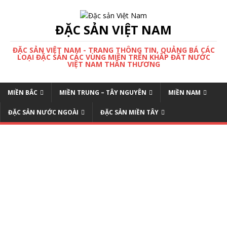
ĐẶC SẢN VIỆT NAM
ĐẶC SẢN VIỆT NAM - TRANG THÔNG TIN, QUẢNG BÁ CÁC
LOẠI ĐẶC SẢN CÁC VÙNG MIỀN TRÊN KHẮP ĐẤT NƯỚC
VIỆT NAM THÂN THƯƠNG
MIỀN BẮC
MIỀN TRUNG – TÂY NGUYÊN
MIỀN NAM
ĐẶC SẢN NƯỚC NGOÀI
ĐẶC SẢN MIỀN TÂY