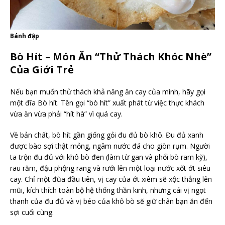
Bánh đập
Bò Hít – Món Ăn “Thử Thách Khóc Nhè”
Của Giới Trẻ
Nếu bạn muốn thử thách khả năng ăn cay của mình, hãy gọi
một đĩa Bò hít. Tên gọi “bò hít” xuất phát từ việc thực khách
vừa ăn vừa phải “hít hà” vì quá cay.
Về bản chất, bò hít gần giống gỏi đu đủ bò khô. Đu đủ xanh
được bào sợi thật mỏng, ngâm nước đá cho giòn rụm. Người
ta trộn đu đủ với khô bò đen (làm từ gan và phổi bò ram kỹ),
rau răm, đậu phộng rang và rưới lên một loại nước xốt ớt siêu
cay. Chỉ một đũa đầu tiên, vị cay của ớt xiêm sẽ xộc thẳng lên
mũi, kích thích toàn bộ hệ thống thần kinh, nhưng cái vị ngọt
thanh của đu đủ và vị béo của khô bò sẽ giữ chân bạn ăn đến
sợi cuối cùng.