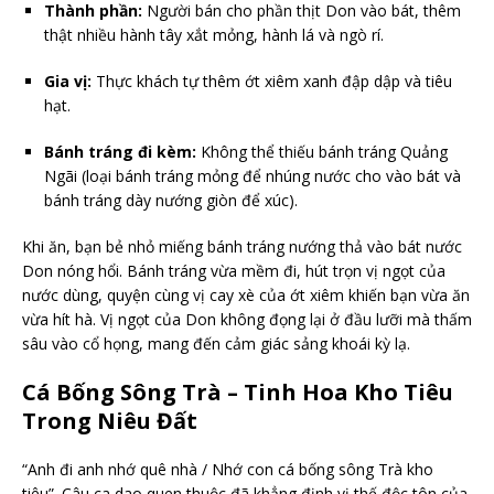
Thành phần:
Người bán cho phần thịt Don vào bát, thêm
thật nhiều hành tây xắt mỏng, hành lá và ngò rí.
Gia vị:
Thực khách tự thêm ớt xiêm xanh đập dập và tiêu
hạt.
Bánh tráng đi kèm:
Không thể thiếu bánh tráng Quảng
Ngãi (loại bánh tráng mỏng để nhúng nước cho vào bát và
bánh tráng dày nướng giòn để xúc).
Khi ăn, bạn bẻ nhỏ miếng bánh tráng nướng thả vào bát nước
Don nóng hổi. Bánh tráng vừa mềm đi, hút trọn vị ngọt của
nước dùng, quyện cùng vị cay xè của ớt xiêm khiến bạn vừa ăn
vừa hít hà. Vị ngọt của Don không đọng lại ở đầu lưỡi mà thấm
sâu vào cổ họng, mang đến cảm giác sảng khoái kỳ lạ.
Cá Bống Sông Trà – Tinh Hoa Kho Tiêu
Trong Niêu Đất
“Anh đi anh nhớ quê nhà / Nhớ con cá bống sông Trà kho
tiêu”. Câu ca dao quen thuộc đã khẳng định vị thế độc tôn của