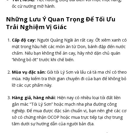
ốc cừ nướng mỡ hành.
Những Lưu Ý Quan Trọng Để Tối Ưu
Trải Nghiệm Vị Giác
Cấp độ cay:
Người Quảng Ngãi ăn rất cay. Ớt xiêm xanh có
mặt trong hầu hết các món ăn từ Don, bánh đập đến nước
chấm. Nếu bạn không thể ăn cay, hãy nhớ dặn chủ quán
“không bỏ ớt” trước khi chế biến.
Mùa vụ đặc sản:
Gỏi tỏi Lý Sơn và lẩu cá tà ma chỉ có theo
mùa. Hãy kiểm tra thời gian chuyến đi của bạn để không bỏ
lỡ các cực phẩm này.
Hàng giả, hàng nhái:
Hiện nay có nhiều loại tỏi đất liền
gắn mác “Tỏi Lý Sơn” hoặc mạch nha pha đường công
nghiệp. Để mua được đặc sản chuẩn vị, bạn nên ghé các cơ
sở có chứng nhận OCOP hoặc mua trực tiếp tại chợ trung
tâm dưới sự hướng dẫn của người bản địa.