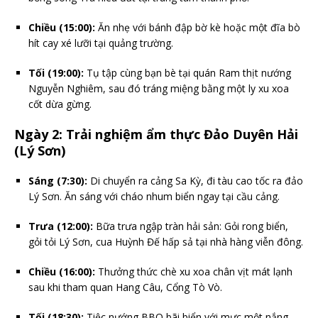
Chiều (15:00):
Ăn nhẹ với bánh đập bờ kè hoặc một đĩa bò
hít cay xé lưỡi tại quảng trường.
Tối (19:00):
Tụ tập cùng bạn bè tại quán Ram thịt nướng
Nguyễn Nghiêm, sau đó tráng miệng bằng một ly xu xoa
cốt dừa gừng.
Ngày 2: Trải nghiệm ẩm thực Đảo Duyên Hải
(Lý Sơn)
Sáng (7:30):
Di chuyển ra cảng Sa Kỳ, đi tàu cao tốc ra đảo
Lý Sơn. Ăn sáng với cháo nhum biển ngay tại cầu cảng.
Trưa (12:00):
Bữa trưa ngập tràn hải sản: Gỏi rong biển,
gỏi tỏi Lý Sơn, cua Huỳnh Đế hấp sả tại nhà hàng viễn đông.
Chiều (16:00):
Thưởng thức chè xu xoa chân vịt mát lạnh
sau khi tham quan Hang Câu, Cổng Tò Vò.
Tối (18:30):
Tiệc nướng BBQ bãi biển với mực một nắng,