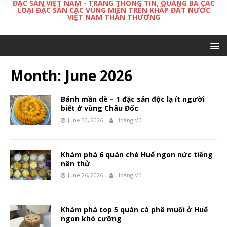
ĐẶC SẢN VIỆT NAM - TRANG THÔNG TIN, QUẢNG BÁ CÁC
LOẠI ĐẶC SẢN CÁC VÙNG MIỀN TRÊN KHẮP ĐẤT NƯỚC
VIỆT NAM THÂN THƯƠNG
Month:
June 2026
Bánh mần dè – 1 đặc sản độc lạ ít người
biết ở vùng Châu Đốc
June 30, 2026
Hoàng Vũ
Khám phá 6 quán chè Huế ngon nức tiếng
nên thử
June 26, 2026
Hoàng Vũ
Khám phá top 5 quán cà phê muối ở Huế
ngon khó cưỡng