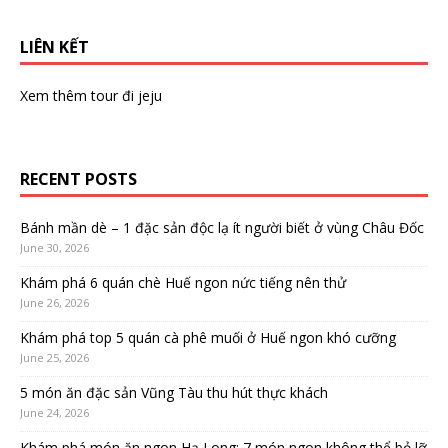
LIÊN KẾT
Xem thêm
tour đi jeju
RECENT POSTS
Bánh mần dè – 1 đặc sản độc lạ ít người biết ở vùng Châu Đốc
June 30, 2026
Khám phá 6 quán chè Huế ngon nức tiếng nên thử
June 26, 2026
Khám phá top 5 quán cà phê muối ở Huế ngon khó cưỡng
June 25, 2026
5 món ăn đặc sản Vũng Tàu thu hút thực khách
June 24, 2026
Khám phá món ăn ngon Hạ Long: 7 món ngon không thể bỏ lỡ