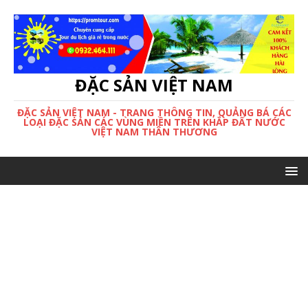
ĐẶC SẢN VIỆT NAM
ĐẶC SẢN VIỆT NAM - TRANG THÔNG TIN, QUẢNG BÁ CÁC
LOẠI ĐẶC SẢN CÁC VÙNG MIỀN TRÊN KHẮP ĐẤT NƯỚC
VIỆT NAM THÂN THƯƠNG