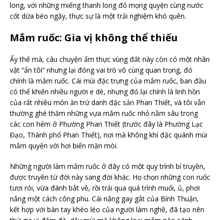
long, với những miếng thanh long đỏ mọng quyện cùng nước
cốt dừa béo ngậy, thực sự là một trải nghiệm khó quên.
Mắm ruốc: Gia vị không thể thiếu
Ấy thế mà, câu chuyện ẩm thực vùng đất này còn có một nhân
vật “ẩn tôi” nhưng lại đóng vai trò vô cùng quan trọng, đó
chính là mắm ruốc. Cái mùi đặc trưng của mắm ruốc, ban đầu
có thể khiến nhiều người e dè, nhưng đó lại chính là linh hồn
của rất nhiều món ăn trứ danh đặc sản Phan Thiết, và tôi vẫn
thường ghé thăm những vựa mắm ruốc nhỏ nằm sâu trong
các con hẻm ở Phường Phan Thiết (trước đây là Phường Lạc
Đạo, Thành phố Phan Thiết), nơi mà không khí đặc quánh mùi
mắm quyện với hơi biển mặn mòi.
Những người làm mắm ruốc ở đây có một quy trình bí truyền,
được truyền từ đời này sang đời khác. Họ chọn những con ruốc
tươi rói, vừa đánh bắt về, rồi trải qua quá trình muối, ủ, phơi
nắng một cách công phu. Cái nắng gay gắt của Bình Thuận,
kết hợp với bàn tay khéo léo của người làm nghề, đã tạo nên