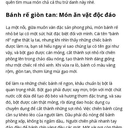
quên tìm mua món chả cá thu trứ danh này nhé.
Bánh rế giòn tan: Món ăn vặt độc đáo
Lạ một nỗi, giữa muôn vàn đặc sản phong phú, món bánh rế
nhỏ bé lại có một sức hút đặc biệt đối với mình. Cái tên “bánh
rế” nghe thật lạ tai, nhưng khi nhìn thấy những chiếc bánh
được làm ra, bạn sẽ hiểu ngay vì sao chúng lại có tên gọi như
vậy, và bột gạo được cán mỏng, cắt thành sợi nhỏ rồi chiên
phồng lên trong chảo dầu nóng, tạo thành hình dáng giống
như một chiếc rế nhỏ xinh. Khi vừa ra lò, bánh có màu vàng
rộm, giòn tan, thơm lừng mùi gạo mới.
Để làm ra những chiếc bánh rế ngon, khâu chuẩn bị bột là
quan trọng nhất. Bột gạo phải được xay mịn, trộn với một chút
nước cốt dừa để tạo độ béo và hương thơm đặc trưng, và sau
đó, bột được cán thật mỏng, rồi dùng dao hoặc dụng cụ
chuyên dụng để cắt thành những sợi nhỏ. Việc chiên bánh cũng
cần sự khéo léo của người làm. Dầu phải đủ nóng để bánh
phồng xốp, không bị ngấm dầu,. Người chiên phải nhanh tay
đảo đều để bánh chín vàng đều các mặt. Một vài nơi còn thêm