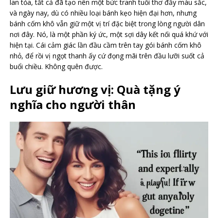
lan tỏa, tất cả đã tạo nên một bức tranh tuổi thơ đầy màu sắc,
và ngày nay, dù có nhiều loại bánh kẹo hiện đại hơn, nhưng
bánh cốm khô vẫn giữ một vị trí đặc biệt trong lòng người dân
nơi đây. Nó, là một phần ký ức, một sợi dây kết nối quá khứ với
hiện tại. Cái cảm giác lần đầu cầm trên tay gói bánh cốm khô
nhỏ, để rồi vị ngọt thanh ấy cứ đọng mãi trên đầu lưỡi suốt cả
buổi chiều. Không quên được.
Lưu giữ hương vị: Quà tặng ý
nghĩa cho người thân