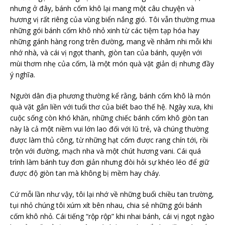
nhưng ở đây, bánh cốm khô lại mang một câu chuyện và
hương vị rất riêng của vùng biển nắng gió. Tôi vẫn thường mua
những gói bánh cốm khô nhỏ xinh từ các tiệm tạp hóa hay
những gánh hàng rong trên đường, mang về nhâm nhi mỗi khi
nhớ nhà, và cái vị ngọt thanh, giòn tan của bánh, quyện với
mùi thơm nhẹ của cốm, là một món quà vặt giản dị nhưng đầy
ý nghĩa.
Người dân địa phương thường kể rằng, bánh cốm khô là món
quà vặt gắn liền với tuổi thơ của biết bao thế hệ. Ngày xưa, khi
cuộc sống còn khó khăn, những chiếc bánh cốm khô giòn tan
này là cả một niềm vui lớn lao đối với lũ trẻ, và chúng thường
được làm thủ công, từ những hạt cốm được rang chín tới, rồi
trộn với đường, mạch nha và một chút hương vani. Cái quá
trình làm bánh tuy đơn giản nhưng đòi hỏi sự khéo léo để giữ
được độ giòn tan mà không bị mềm hay cháy.
Cứ mỗi lần như vậy, tôi lại nhớ về những buổi chiều tan trường,
tụi nhỏ chúng tôi xúm xít bên nhau, chia sẻ những gói bánh
cốm khô nhỏ. Cái tiếng “rộp rộp” khi nhai bánh, cái vị ngọt ngào