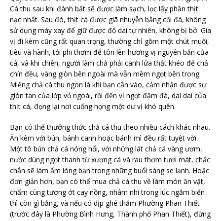
Cá thu sau khi đánh bắt sẽ được làm sạch, lọc lấy phần thịt
nạc nhất. Sau đó, thịt cá được giã nhuyễn bằng cối đá, không
sử dụng máy xay để giữ được độ dai tự nhiên, không bị bở. Gia
vị đi kèm cũng rất quan trọng, thường chỉ gồm một chút muối,
tiêu và hành, tỏi phi thơm để tôn lên hương vị nguyên bản của
cá, và khi chiên, người làm chả phải canh lửa thật khéo để chả
chín đều, vàng giòn bên ngoài mà vẫn mềm ngọt bên trong.
Miếng chả cá thu ngon là khi bạn cắn vào, cảm nhận được sự
giòn tan của lớp vỏ ngoài, rồi đến vị ngọt đậm đà, dai dai của
thịt cá, đọng lại nơi cuống họng một dư vị khó quên.
Bạn có thể thưởng thức chả cá thu theo nhiều cách khác nhau.
Ăn kèm với bún, bánh canh hoặc bánh mì đều rất tuyệt vời.
Một tô bún chả cá nóng hổi, với những lát chả cá vàng ươm,
nước dùng ngọt thanh từ xương cá và rau thơm tươi mát, chắc
chắn sẽ làm ấm lòng bạn trong những buổi sáng se lạnh. Hoặc
đơn giản hơn, bạn có thể mua chả cá thu về làm món ăn vặt,
chấm cùng tương ớt cay nồng, nhâm nhi trong lúc ngắm biển
thì còn gì bằng, và nếu có dịp ghé thăm Phường Phan Thiết
(trước đây là Phường Bình Hưng, Thành phố Phan Thiết), đừng