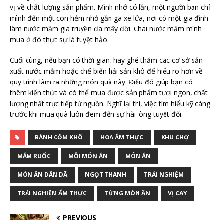
vị về chất lượng sản phẩm. Mình nhớ có lần, một người bạn chỉ
mình đến một con hẻm nhỏ gần ga xe lửa, nơi có một gia đình
làm nước mắm gia truyền đã mấy đời. Chai nước mắm mình
mua ở đó thực sự là tuyệt hảo.
Cuối cùng, nếu bạn có thời gian, hãy ghé thăm các cơ sở sản
xuất nước mắm hoặc chế biến hải sản khô để hiểu rõ hơn về
quy trình làm ra những món quà này. Điều đó giúp bạn có
thêm kiến thức và có thể mua được sản phẩm tươi ngon, chất
lượng nhất trực tiếp từ nguồn. Nghĩ lại thì, việc tìm hiểu kỹ càng
trước khi mua quà luôn đem đến sự hài lòng tuyệt đối.
BÁNH CỐM KHÔ
HOA ẨM THỰC
KHU CHỢ
MẮM RUỐC
MỖI MÓN ĂN
MÓN ĂN
MÓN ĂN DÂN DÃ
NGỌT THANH
TRẢI NGHIỆM
TRẢI NGHIỆM ẨM THỰC
TỪNG MÓN ĂN
VỊ CAY
PREVIOUS