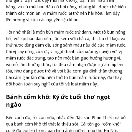
thứ gia vị đậm đà, dậy mùi mà không loại mắm nào sánh
bằng, và dù mùi ban đầu có hơi nồng, nhưng khi được chế biến
thành các món ăn, vị mắm ruốc lại trở nên hài hòa, làm dậy
lên hương vị của các nguyên liệu khác.
Tôi nhớ nhất là món bún mắm ruốc trứ danh. Một tô bún nóng
hổi, với sợi bún dai mềm, ăn kèm với chả cá, thịt ba chỉ luộc và
thứ nước dùng đậm đà, sóng sánh màu nâu đỏ của mắm ruốc.
Cái vị cay nồng của ớt, vị ngọt thanh của xương, quyện với vị
mắm ruốc đặc trưng, tạo nên một bản giao hưởng hương vị,
và mỗi lần thưởng thức, tôi đều cảm nhận được sự ấm áp lan
tỏa, như đang được trở về với bữa cơm gia đình thân thương.
Cái cảm giác lần đầu nếm thử tô bún mắm ruốc này, đã thay
đổi hoàn toàn suy nghĩ của tôi về loại mắm này.
Bánh cốm khô: Ký ức tuổi thơ ngọt
ngào
Bên cạnh đó, rồi còn nữa, nhắc đến đặc sản Phan Thiết mà bỏ
qua bánh cốm khô thì thật là thiếu sót. Cái tên gọi “cốm khô”
có lẽ đã gợi lên trong bạn hình ảnh những mùa thu Hà Nội,