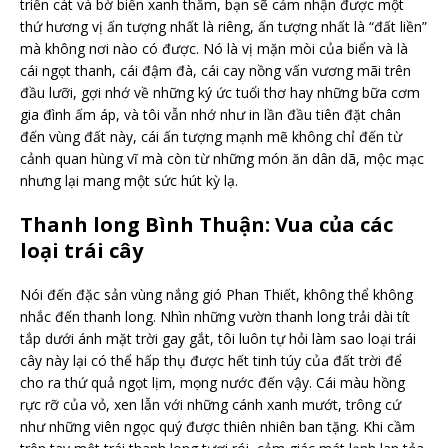
triền cát và bờ biển xanh thẳm, bạn sẽ cảm nhận được một
thứ hương vị ấn tượng nhất là riêng, ấn tượng nhất là “đất liền”
mà không nơi nào có được. Nó là vị mặn mòi của biển và là
cái ngọt thanh, cái đậm đà, cái cay nồng vấn vương mãi trên
đầu lưỡi, gợi nhớ về những ký ức tuổi thơ hay những bữa cơm
gia đình ấm áp, và tôi vẫn nhớ như in lần đầu tiên đặt chân
đến vùng đất này, cái ấn tượng mạnh mẽ không chỉ đến từ
cảnh quan hùng vĩ mà còn từ những món ăn dân dã, mộc mạc
nhưng lại mang một sức hút kỳ lạ.
Thanh long Bình Thuận: Vua của các
loại trái cây
Nói đến đặc sản vùng nắng gió Phan Thiết, không thể không
nhắc đến thanh long. Nhìn những vườn thanh long trải dài tít
tắp dưới ánh mặt trời gay gắt, tôi luôn tự hỏi làm sao loại trái
cây này lại có thể hấp thụ được hết tinh túy của đất trời để
cho ra thứ quả ngọt lịm, mọng nước đến vậy. Cái màu hồng
rực rỡ của vỏ, xen lẫn với những cánh xanh mướt, trông cứ
như những viên ngọc quý được thiên nhiên ban tặng. Khi cầm