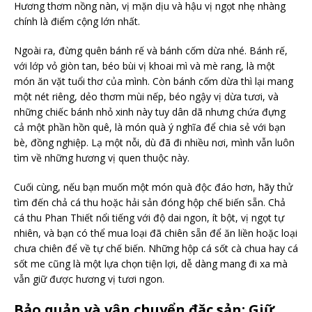
Hương thơm nồng nàn, vị mặn dịu và hậu vị ngọt nhẹ nhàng
chính là điểm cộng lớn nhất.
Ngoài ra, đừng quên bánh rế và bánh cốm dừa nhé. Bánh rế,
với lớp vỏ giòn tan, béo bùi vị khoai mì và mè rang, là một
món ăn vặt tuổi thơ của mình. Còn bánh cốm dừa thì lại mang
một nét riêng, dẻo thơm mùi nếp, béo ngậy vị dừa tươi, và
những chiếc bánh nhỏ xinh này tuy dân dã nhưng chứa đựng
cả một phần hồn quê, là món quà ý nghĩa để chia sẻ với bạn
bè, đồng nghiệp. Lạ một nỗi, dù đã đi nhiều nơi, mình vẫn luôn
tìm về những hương vị quen thuộc này.
Cuối cùng, nếu bạn muốn một món quà độc đáo hơn, hãy thử
tìm đến chả cá thu hoặc hải sản đóng hộp chế biến sẵn. Chả
cá thu Phan Thiết nổi tiếng với độ dai ngon, ít bột, vị ngọt tự
nhiên, và bạn có thể mua loại đã chiên sẵn để ăn liền hoặc loại
chưa chiên để về tự chế biến. Những hộp cá sốt cà chua hay cá
sốt me cũng là một lựa chọn tiện lợi, dễ dàng mang đi xa mà
vẫn giữ được hương vị tươi ngon.
Bảo quản và vận chuyển đặc sản: Giữ