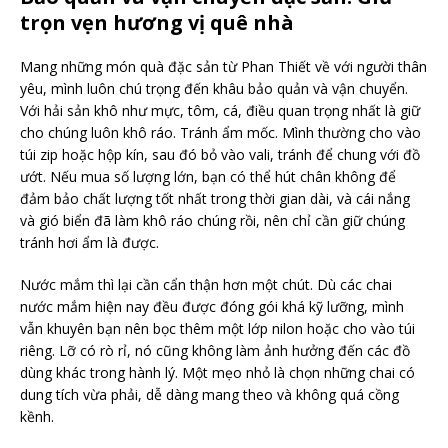
trọn vẹn hương vị quê nhà
Mang những món quà đặc sản từ Phan Thiết về với người thân
yêu, mình luôn chú trọng đến khâu bảo quản và vận chuyển.
Với hải sản khô như mực, tôm, cá, điều quan trọng nhất là giữ
cho chúng luôn khô ráo. Tránh ẩm mốc. Mình thường cho vào
túi zip hoặc hộp kín, sau đó bỏ vào vali, tránh để chung với đồ
ướt. Nếu mua số lượng lớn, bạn có thể hút chân không để
đảm bảo chất lượng tốt nhất trong thời gian dài, và cái nắng
và gió biển đã làm khô ráo chúng rồi, nên chỉ cần giữ chúng
tránh hơi ẩm là được.
Nước mắm thì lại cần cẩn thận hơn một chút. Dù các chai
nước mắm hiện nay đều được đóng gói khá kỹ lưỡng, mình
vẫn khuyên bạn nên bọc thêm một lớp nilon hoặc cho vào túi
riêng. Lỡ có rò rỉ, nó cũng không làm ảnh hưởng đến các đồ
dùng khác trong hành lý. Một mẹo nhỏ là chọn những chai có
dung tích vừa phải, dễ dàng mang theo và không quá cồng
kềnh.