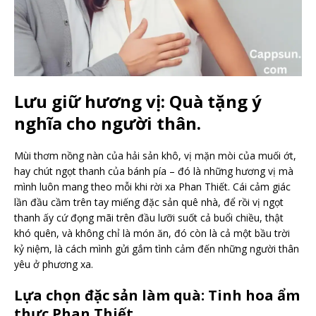
Lưu giữ hương vị: Quà tặng ý
nghĩa cho người thân.
Mùi thơm nồng nàn của hải sản khô, vị mặn mòi của muối ớt,
hay chút ngọt thanh của bánh pía – đó là những hương vị mà
mình luôn mang theo mỗi khi rời xa Phan Thiết. Cái cảm giác
lần đầu cầm trên tay miếng đặc sản quê nhà, để rồi vị ngọt
thanh ấy cứ đọng mãi trên đầu lưỡi suốt cả buổi chiều, thật
khó quên, và không chỉ là món ăn, đó còn là cả một bầu trời
kỷ niệm, là cách mình gửi gắm tình cảm đến những người thân
yêu ở phương xa.
Lựa chọn đặc sản làm quà: Tinh hoa ẩm
thực Phan Thiết