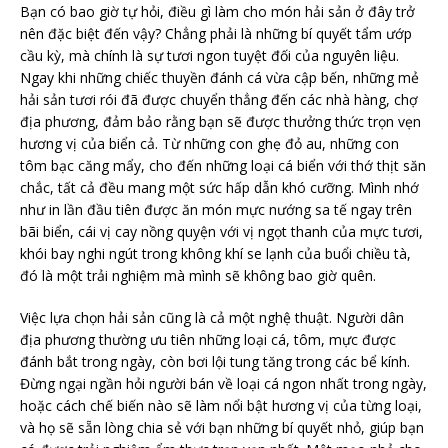
Bạn có bao giờ tự hỏi, điều gì làm cho món hải sản ở đây trở
nên đặc biệt đến vậy? Chẳng phải là những bí quyết tẩm ướp
cầu kỳ, mà chính là sự tươi ngon tuyệt đối của nguyên liệu.
Ngay khi những chiếc thuyền đánh cá vừa cập bến, những mẻ
hải sản tươi rói đã được chuyển thẳng đến các nhà hàng, chợ
địa phương, đảm bảo rằng bạn sẽ được thưởng thức trọn vẹn
hương vị của biển cả. Từ những con ghẹ đỏ au, những con
tôm bạc căng mẩy, cho đến những loại cá biển với thớ thịt săn
chắc, tất cả đều mang một sức hấp dẫn khó cưỡng. Mình nhớ
như in lần đầu tiên được ăn món mực nướng sa tế ngay trên
bãi biển, cái vị cay nồng quyện với vị ngọt thanh của mực tươi,
khói bay nghi ngút trong không khí se lạnh của buổi chiều tà,
đó là một trải nghiệm mà mình sẽ không bao giờ quên.
Việc lựa chọn hải sản cũng là cả một nghệ thuật. Người dân
địa phương thường ưu tiên những loại cá, tôm, mực được
đánh bắt trong ngày, còn bơi lội tung tăng trong các bể kính.
Đừng ngại ngần hỏi người bán về loại cá ngon nhất trong ngày,
hoặc cách chế biến nào sẽ làm nổi bật hương vị của từng loại,
và họ sẽ sẵn lòng chia sẻ với bạn những bí quyết nhỏ, giúp bạn