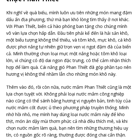
Khi nghĩ về quà biếu, mình luôn ưu tiên những món mang đậm
dấu ấn địa phương, thứ mà bạn khó lòng tìm thấy ở nơi khác.
Với Phan Thiết, biển cả hào phóng ban tặng cho chúng mình
vô vàn lựa chọn hấp dẫn. Đầu tiên phải kể đến là hải sản khô,
một biểu tượng không thể thiếu, và tôm khô, mực khô, cá khô
được phơi nắng tự nhiên giữ trọn vẹn vị ngọt đậm đà của biển
cả. Mình thường chọn loại mực một nắng hoặc tôm khô loại
lớn, vì chúng có độ dai ngon đặc trưng, có thể cảm nhận thích
hợp để làm quà. Cái nắng gió Phan Thiết đã góp phần tạo nên
hương vị không thể nhầm lẫn cho những món khô này.
Thêm vào đó, rồi còn nữa, nước mắm Phan Thiết cũng là một
lựa chọn tuyệt vời. Không phải loại nước mắm công nghiệp
nào cũng có thể sánh bằng hương vị nguyên bản, tinh túy của
nước mắm cốt được ủ theo phương pháp truyền thống. Mình
nhớ hồi nhỏ, mẹ mình hay dùng loại nước mắm này để kho
thịt, món ăn dậy mùi thơm phức cả nhà đều thích mê, và khi
chọn nước mắm làm quà, bạn nên tìm những thương hiệu uy
tín, có nguồn gốc rõ ràng, thường được đóng chai cẩn thận.