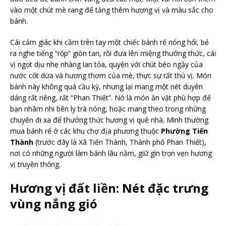
vào một chút mè rang để tăng thêm hương vị và màu sắc cho
bánh.
Cái cảm giác khi cầm trên tay một chiếc bánh rế nóng hổi, bẻ
ra nghe tiếng “rộp” giòn tan, rồi đưa lên miệng thưởng thức, cái
vị ngọt dịu nhẹ nhàng lan tỏa, quyện với chút béo ngậy của
nước cốt dừa và hương thơm của mè, thực sự rất thú vị. Món
bánh này không quá cầu kỳ, nhưng lại mang một nét duyên
dáng rất riêng, rất “Phan Thiết”. Nó là món ăn vặt phù hợp để
bạn nhâm nhi bên ly trà nóng, hoặc mang theo trong những
chuyến đi xa để thưởng thức hương vị quê nhà. Mình thường
mua bánh rế ở các khu chợ địa phương thuộc
Phường Tiến
Thành
(trước đây là Xã Tiến Thành, Thành phố Phan Thiết),
nơi có những người làm bánh lâu năm, giữ gìn trọn vẹn hương
vị truyền thống.
Hương vị đất liền: Nét đặc trưng
vùng nắng gió