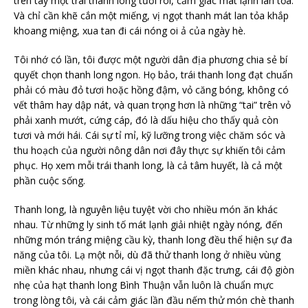
trên tay một trái thanh long tươi rói, cảm giác mát lạnh lan tỏa.
Và chỉ cần khẽ cắn một miếng, vị ngọt thanh mát lan tỏa khắp
khoang miệng, xua tan đi cái nóng oi ả của ngày hè.
Tôi nhớ có lần, tôi được một người dân địa phương chia sẻ bí
quyết chọn thanh long ngon. Họ bảo, trái thanh long đạt chuẩn
phải có màu đỏ tươi hoặc hồng đậm, vỏ căng bóng, không có
vết thâm hay dập nát, và quan trọng hơn là những “tai” trên vỏ
phải xanh mướt, cứng cáp, đó là dấu hiệu cho thấy quả còn
tươi và mới hái. Cái sự tỉ mỉ, kỹ lưỡng trong việc chăm sóc và
thu hoạch của người nông dân nơi đây thực sự khiến tôi cảm
phục. Họ xem mỗi trái thanh long, là cả tâm huyết, là cả một
phần cuộc sống.
Thanh long, là nguyên liệu tuyệt vời cho nhiều món ăn khác
nhau. Từ những ly sinh tố mát lạnh giải nhiệt ngày nóng, đến
những món tráng miệng cầu kỳ, thanh long đều thể hiện sự đa
năng của tôi. Lạ một nỗi, dù đã thử thanh long ở nhiều vùng
miền khác nhau, nhưng cái vị ngọt thanh đặc trưng, cái độ giòn
nhẹ của hạt thanh long Bình Thuận vẫn luôn là chuẩn mực
trong lòng tôi, và cái cảm giác lần đầu nếm thử món chè thanh