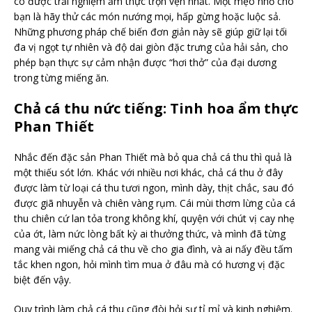
có được trải nghiệm ẩm thực trọn vẹn nhất. Một mẹo nhỏ cho
bạn là hãy thử các món nướng mọi, hấp gừng hoặc luộc sả.
Những phương pháp chế biến đơn giản này sẽ giúp giữ lại tối
đa vị ngọt tự nhiên và độ dai giòn đặc trưng của hải sản, cho
phép bạn thực sự cảm nhận được “hơi thở” của đại dương
trong từng miếng ăn.
Chả cá thu nức tiếng: Tinh hoa ẩm thực
Phan Thiết
Nhắc đến đặc sản Phan Thiết mà bỏ qua chả cá thu thì quả là
một thiếu sót lớn. Khác với nhiều nơi khác, chả cá thu ở đây
được làm từ loại cá thu tươi ngon, mình dày, thịt chắc, sau đó
được giã nhuyễn và chiên vàng rụm. Cái mùi thơm lừng của cá
thu chiên cứ lan tỏa trong không khí, quyện với chút vị cay nhẹ
của ớt, làm nức lòng bất kỳ ai thưởng thức, và mình đã từng
mang vài miếng chả cá thu về cho gia đình, và ai nấy đều tấm
tắc khen ngon, hỏi mình tìm mua ở đâu mà có hương vị đặc
biệt đến vậy.
Quy trình làm chả cá thu cũng đòi hỏi sự tỉ mỉ và kinh nghiệm.