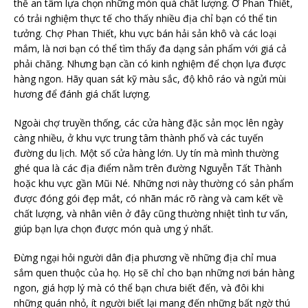
thể an tâm lựa chọn những món quà chất lượng. Ở Phan Thiết,
có trải nghiệm thực tế cho thấy nhiều địa chỉ bạn có thể tin
tưởng. Chợ Phan Thiết, khu vực bán hải sản khô và các loại
mắm, là nơi bạn có thể tìm thấy đa dạng sản phẩm với giá cả
phải chăng. Nhưng bạn cần có kinh nghiệm để chọn lựa được
hàng ngon. Hãy quan sát kỹ màu sắc, độ khô ráo và ngửi mùi
hương để đánh giá chất lượng.
Ngoài chợ truyền thống, các cửa hàng đặc sản mọc lên ngày
càng nhiều, ở khu vực trung tâm thành phố và các tuyến
đường du lịch. Một số cửa hàng lớn. Uy tín mà mình thường
ghé qua là các địa điểm nằm trên đường Nguyễn Tất Thành
hoặc khu vực gần Mũi Né. Những nơi này thường có sản phẩm
được đóng gói đẹp mắt, có nhãn mác rõ ràng và cam kết về
chất lượng, và nhân viên ở đây cũng thường nhiệt tình tư vấn,
giúp bạn lựa chọn được món quà ưng ý nhất.
Đừng ngại hỏi người dân địa phương về những địa chỉ mua
sắm quen thuộc của họ. Họ sẽ chỉ cho bạn những nơi bán hàng
ngon, giá hợp lý mà có thể bạn chưa biết đến, và đôi khi
những quán nhỏ, ít người biết lại mang đến những bất ngờ thú