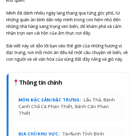
khó quên.
Mình đã dành nhiều ngày lang thang qua từng góc phố, từ
những quán ăn bình dân nép mình trong con hẻm nhỏ đến
những nhà hàng sang trọng ven biển, để khám phá và cảm
nhận trọn vẹn cái hồn của ẩm thực nơi đây.
Bài viết này sẽ dẫn lối bạn vào thế giới của những hương vị
đặc trưng, nơi mỗi món ăn đều kể một câu chuyện về biển, về
con người và về văn hóa của vùng đất đầy nắng và gió này.
Thông tin chính
Lẩu Thả, Bánh
MÓN ĐẶC SẢN/ĐẶC TRƯNG:
Canh Chả Cá Phan Thiết, Bánh Căn Phan
Thiết
Tá»‰nh Tỉnh Bình
ĐỊA CHỈ/KHU VỰC: