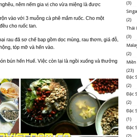
(3)
c nghêu, nêm nếm gia vị cho vừa miệng là được
Sing
trộn vào với 3 muỗng cà phê mắm ruốc. Cho một
(2)
 đều cho ruốc tan.
Thái 
(3)
oại rau đã sơ chế bap gồm dọc mùng, rau thơm, giá đỗ,
Mala
hộng, tóp mỡ và hến vào.
(2)
n bún hến Huế. Việc còn lại là ngồi xuống và thưởng
Miền
(23)
Đặc 
(2)
Đặc 
(2)
Đặc 
(1)
Đặc 
(2)