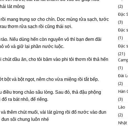
(2)
hái lát mỏng
Đặc S
 rồi mang trụng sơ cho chín. Dọc mùng rửa sạch, tước
(3)
rau thơm rửa sạch rồi cũng thái sợi.
Đặc 
(1)
ráo. Nếu dùng hến còn nguyên vỏ thì bạn đem đãi
Đặc 
, bỏ vỏ và giữ lại phần nước luộc.
(21)
chút dầu ăn, cho tỏi băm vào phi tỏi thơm rồi thả hến
Camp
(1)
Đài 
ớt bột và bột ngọt, nêm cho vừa miệng rồi tắt bếp.
(2)
Hàn 
 điều trong chảo sâu lòng. Sau đó, thả đậu phộng
(3)
đổ ra bát nhỏ, để riêng.
Lào
và thêm chút muối, vài lát gừng rồi đổ nước vào đun
(2)
o đun sôi chung luôn nhé
Nhật