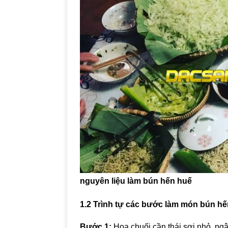
nguyên liệu làm bún hến huế
1.2 Trình tự các bước làm món bún h
Bước 1:
Hoa chuối cần thái sợi nhỏ, ngâ