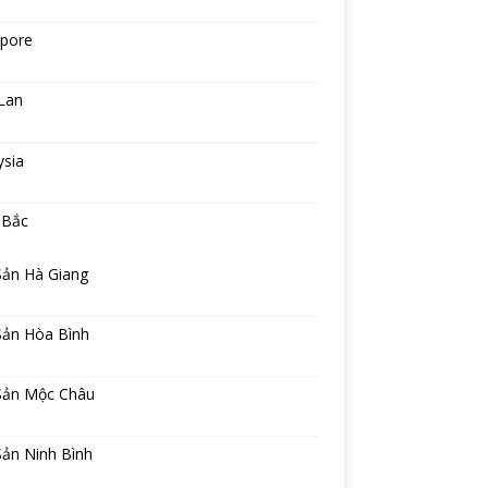
apore
Lan
ysia
 Bắc
Sản Hà Giang
Sản Hòa Bình
Sản Mộc Châu
Sản Ninh Bình