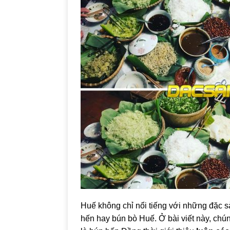
Huế không chỉ nổi tiếng với những đặc 
hến hay bún bò Huế.
Ở bài viết này, chú