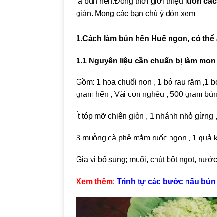
là bún hến.
Đồng thời giới thiệu
luôn cá
giản. Mong các bạn chú ý đón xem
1.Cách làm bún hến Huế ngon, có thể 
1.1 Nguyên liệu cần chuẩn bị làm mo
Gồm: 1 hoa chuối non , 1 bó rau răm ,1 bó
gram hến , Vài con nghêu , 500 gram bún
Ít tóp mỡ chiên giòn , 1 nhánh nhỏ gừng
3 muỗng cà phê mắm ruốc ngon , 1 quả kh
Gia vị bổ sung; muối, chút bột ngọt, nư
Xem thêm
:
Trình tự các bước nấu bún