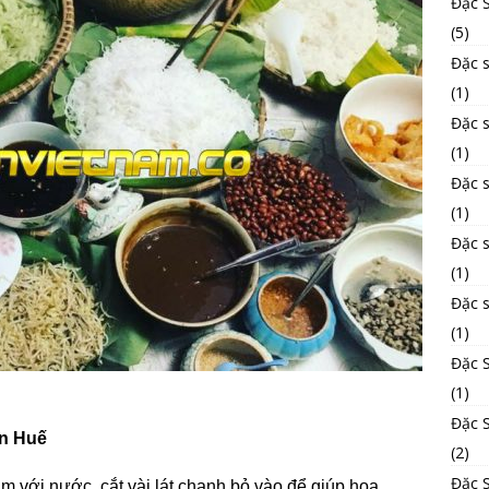
Đặc 
(5)
Đặc s
(1)
Đặc 
(1)
Đặc 
(1)
Đặc 
(1)
Đặc 
(1)
Đặc 
(1)
Đặc S
ến Huế
(2)
Đặc 
m với nước, cắt vài lát chanh bỏ vào để giúp hoa