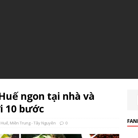
Huế ngon tại nhà và
i 10 bước
FAN
 Huế
,
Miền Trung - Tây Nguyên
0