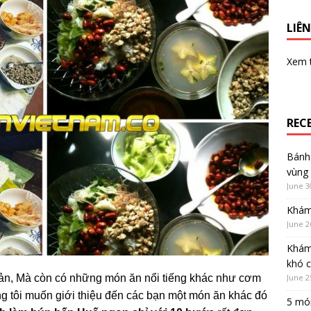
LIÊN
Xem
REC
Bánh 
vùng
June 3
Khám
June 2
Khám
khó 
June 2
sản, Mà còn có những món ăn nổi tiếng khác như cơm
ng tôi muốn giới thiệu đến các bạn một món ăn khác đó
5 món