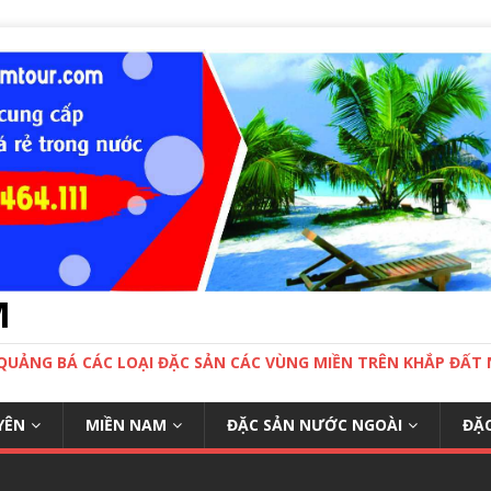
M
 QUẢNG BÁ CÁC LOẠI ĐẶC SẢN CÁC VÙNG MIỀN TRÊN KHẮP ĐẤ
YÊN
MIỀN NAM
ĐẶC SẢN NƯỚC NGOÀI
ĐẶC