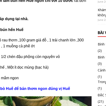
ch làm bún hến Huế
ngon chỉ với 10 bước
rất đơn
June 2
Khám
không
áp dụng tại nhà.
June 2
n bún hến Huế
BÀI
 rau thơm ,100 gram giá đỗ , 1 trái chanh lớn ,300
Bình
 , 1 muỗng cà phê ớt
(2)
 , 1/2 chén đậu phộng còn nguyên vỏ
Bình
(3)
ế , Một ít dọc mùng (bạc hà)
Cảnh
(1)
ớc mắm ngon
Tron
(1)
 bò Huế để bán thơm ngon đúng vị Huế
ĐẶC 
(21)