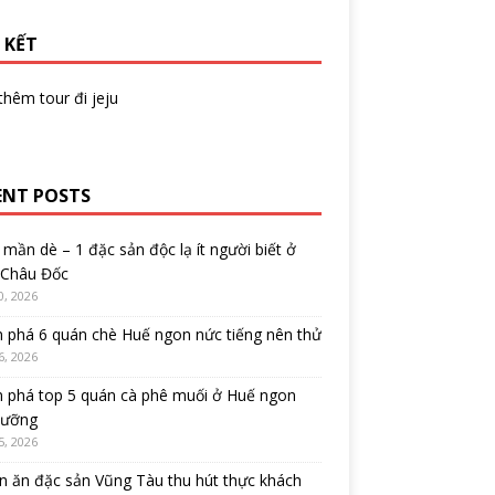
 KẾT
 thêm
tour đi jeju
ENT POSTS
mần dè – 1 đặc sản độc lạ ít người biết ở
 Châu Đốc
0, 2026
 phá 6 quán chè Huế ngon nức tiếng nên thử
6, 2026
 phá top 5 quán cà phê muối ở Huế ngon
cưỡng
5, 2026
 ăn đặc sản Vũng Tàu thu hút thực khách