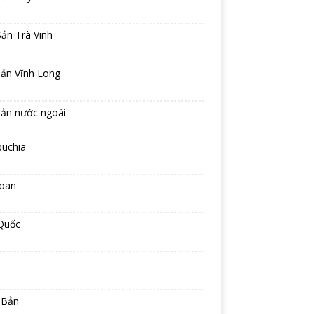
ản Trà Vinh
sản Vĩnh Long
sản nước ngoài
uchia
Loan
Quốc
 Bản