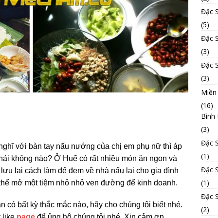
Đặc 
(5)
Đặc 
(3)
Đặc 
(3)
Miền
(16)
Bình
(3)
Đặc 
 nghĩ với bàn tay nấu nướng của chị em phụ nữ thì áp
(1)
hải không nào? Ở Huế có rất nhiều món ăn ngon và
Đặc 
lưu lại cách làm để đem về nhà nấu lại cho gia đình
(1)
ó thể mở một tiệm nhỏ nhỏ ven đường để kinh doanh.
Đặc 
n có bất kỳ thắc mắc nào, hãy cho chúng tôi biết nhé.
(2)
 like
page
để ủng hộ chúng tôi nhé. Xin cảm ơn.