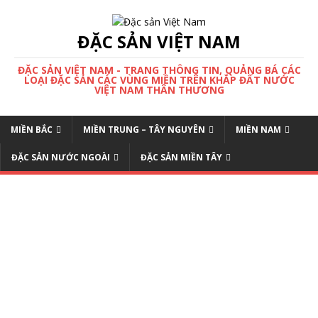
ĐẶC SẢN VIỆT NAM
ĐẶC SẢN VIỆT NAM - TRANG THÔNG TIN, QUẢNG BÁ CÁC
LOẠI ĐẶC SẢN CÁC VÙNG MIỀN TRÊN KHẮP ĐẤT NƯỚC
VIỆT NAM THÂN THƯƠNG
MIỀN BẮC
MIỀN TRUNG – TÂY NGUYÊN
MIỀN NAM
ĐẶC SẢN NƯỚC NGOÀI
ĐẶC SẢN MIỀN TÂY