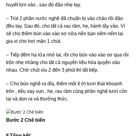
huyết lợn vào , sau đó đảo nhẹ tay.
– Trút 2 phần nước nghệ đã chuẩn bị vào chảo rồi đảo
đều tay. Sau đó, cho tất cả rau răm, hẹ, hành tây vào. Vì
sẽ cho thêm bún vào xào sơ nữa nên bạn nêm nếm lại
gia vị cho hơi mặn 1 chút.
– Tiếp đêm hạ lửa nhỏ lại, rồi cho bún vào xào sơ qua rồi
trộn nhẹ nhàng cho tất cả nguyên liệu hòa quyện vào
nhau. Chờ chút xíu 2 đến 3 phút thì tắt bếp.
– Cho bún nghệ ra dĩa, thêm một ít ớt tươi thái khoanh
tròn , tiêu xay vụn , hẹ, rau răm cùng phần nghệ tươi còn
lại và dọn ra và thưởng thức.
Bước 2 Chế biến
II.Tổng kết: