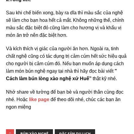
Sau khi chế biến xong, bày ra dĩa thì màu sắc của nghệ
sẽ làm cho bạn hoa hết cả mắt. Không những thế, chính
màu sắc đặc biệt đó cũng làm cho hương vị và khẩu vị
món ăn trở nên đặc biệt hơn.
Và kích thích vị giác của người ăn hơn. Ngoài ra, tinh
chất nghệ cũng có tác dụng trị cảm cúm hết sức hiệu quả
cho người bị cảm cúm đó. Nếu bạn muốn áp dụng cách
làm món bún nghệ ngay tại nhà thì hãy đọc bài viết
”
Cách làm bún lòng xào nghệ xứ Huế”
thật kỹ nhé.
Nhớ share về tường để bạn bè và người thân cùng đọc
nhé. Hoặc
like page
để theo dõi nhé, chúc các bạn ăn
ngon miệng
BÚN XÀO NGHỆ
ĐẶC SẢN DU LỊCH