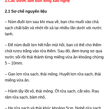
2.Các bước làm bún lòng xào nghệ
2.1 Sơ chế nguyên liệu
– Núm đuôi lợn sau khi mua về, bạn cho muối vào chà
sạch chất bẩn và nhớt rồi xả lại nhiều lần dưới vòi nước
lạnh.
– Để núm đuôi lợn hết hẳn mùi hôi, bạn có thể cho thêm
chút rượu trắng vào rửa thêm. Sau đó, đem trụng sơ qua
nước sôi rồi thái thành từng miếng vừa ăn khoảng chừng
5 – 10mm.
– Gan lợn rửa sạch, thái mỏng. Huyết lợn rửa sạch, thái
miếng vừa ăn.
– Hành tây lột vỏ, thái mỏng. Ớt rửa sạch, cắt xéo. Rau
răm rửa sạch, băm nhỏ.
– Hẹ rửa sạch và thái khúc khoảng 5cm. Nghệ rửa sạch,