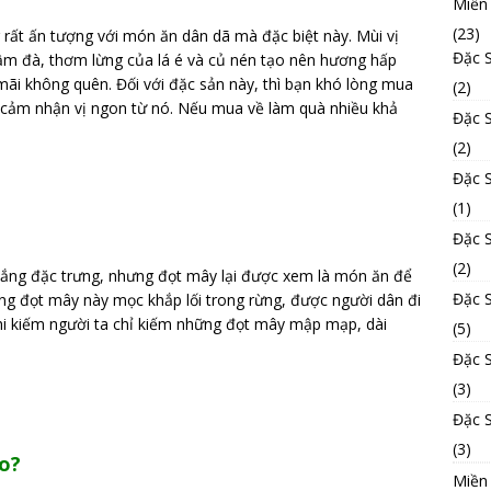
Miền
(23)
rất ấn tượng với món ăn dân dã mà đặc biệt này. Mùi vị
Đặc 
đậm đà, thơm lừng của lá é và củ nén tạo nên hương hấp
ãi không quên. Đối với đặc sản này, thì bạn khó lòng mua
(2)
 cảm nhận vị ngon từ nó. Nếu mua về làm quà nhiều khả
Đặc 
(2)
Đặc 
(1)
Đặc 
(2)
đắng đặc trưng, nhưng đọt mây lại được xem là món ăn để
Đặc 
ững đọt mây này mọc khắp lối trong rừng, được người dân đi
hi kiếm người ta chỉ kiếm những đọt mây mập mạp, dài
(5)
Đặc 
(3)
Đặc 
(3)
ào?
Miền