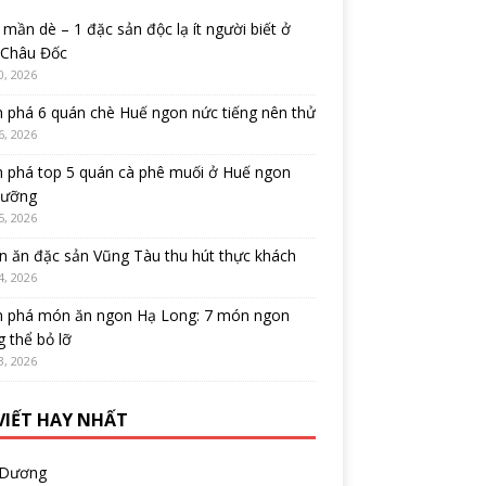
mần dè – 1 đặc sản độc lạ ít người biết ở
 Châu Đốc
0, 2026
 phá 6 quán chè Huế ngon nức tiếng nên thử
6, 2026
 phá top 5 quán cà phê muối ở Huế ngon
cưỡng
5, 2026
 ăn đặc sản Vũng Tàu thu hút thực khách
4, 2026
 phá món ăn ngon Hạ Long: 7 món ngon
 thể bỏ lỡ
3, 2026
 VIẾT HAY NHẤT
 Dương