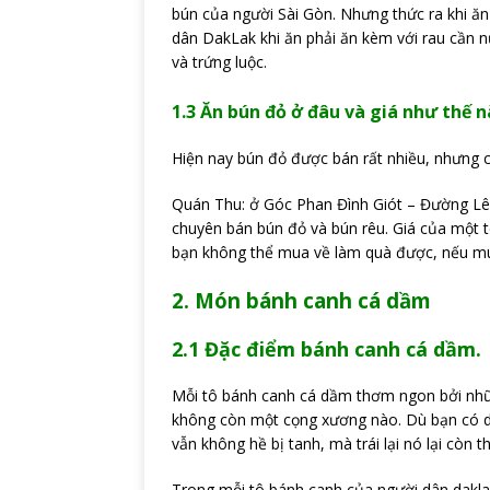
bún của người Sài Gòn. Nhưng thức ra khi ăn
dân DakLak khi ăn phải ăn kèm với rau cần 
và trứng luộc.
1.3 Ăn bún đỏ ở đâu và giá như thế 
Hiện nay bún đỏ được bán rất nhiều, nhưng ch
Quán Thu: ở Góc Phan Đình Giót – Đường L
chuyên bán bún đỏ và bún rêu. Giá của một t
bạn không thể mua về làm quà được, nếu mu
2. Món bánh canh cá dầm
2.1 Đặc điểm bánh canh cá dầm.
Mỗi tô bánh canh cá dầm thơm ngon bởi nhữ
không còn một cọng xương nào. Dù bạn có dầ
vẫn không hề bị tanh, mà trái lại nó lại còn
Trong mỗi tô bánh canh của người dân daklak