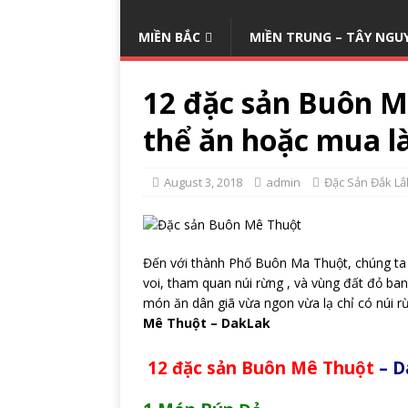
MIỀN BẮC
MIỀN TRUNG – TÂY NGU
12 đặc sản Buôn M
thể ăn hoặc mua l
August 3, 2018
admin
Đặc Sản Đắk Lắ
Đến với thành Phố Buôn Ma Thuột, chúng ta 
voi, tham quan núi rừng , và vùng đất đỏ b
món ăn dân giã vừa ngon vừa lạ chỉ có núi 
Mê Thuột – DakLak
12 đặc sản
Buôn Mê Thuột
– D