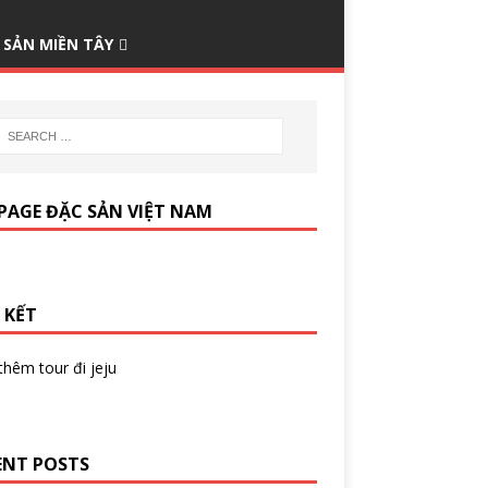
 SẢN MIỀN TÂY
PAGE ĐẶC SẢN VIỆT NAM
 KẾT
 thêm
tour đi jeju
ENT POSTS