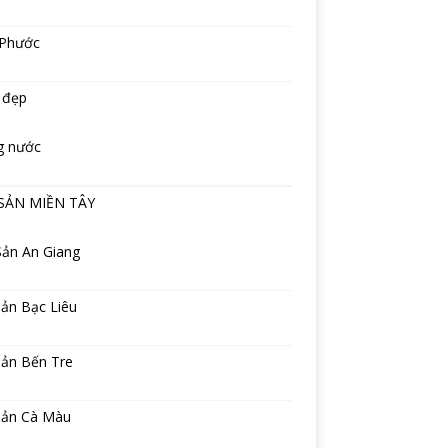
 Phước
 đẹp
g nước
SẢN MIỀN TÂY
Sản An Giang
ản Bạc Liêu
sản Bến Tre
sản Cà Màu