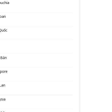
uchia
Loan
Quốc
 Bản
apore
Lan
ysia