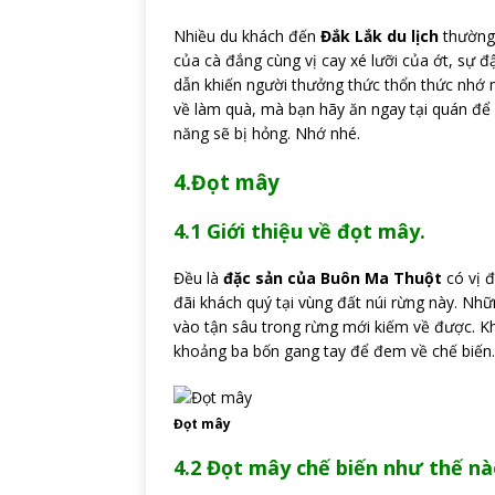
Nhiều du khách đến
Đắk Lắk du lịch
thường 
của cà đắng cùng vị cay xé lưỡi của ớt, sự 
dẫn khiến người thưởng thức thổn thức nhớ m
về làm quà, mà bạn hãy ăn ngay tại quán để
năng sẽ bị hỏng. Nhớ nhé.
4.Đọt mây
4.1 Giới thiệu về đọt mây.
Đều là
đặc sản của Buôn Ma Thuột
có vị 
đãi khách quý tại vùng đất núi rừng này. Nh
vào tận sâu trong rừng mới kiếm về được. K
khoảng ba bốn gang tay để đem về chế biến.
Đọt mây
4.2 Đọt mây chế biến như thế n