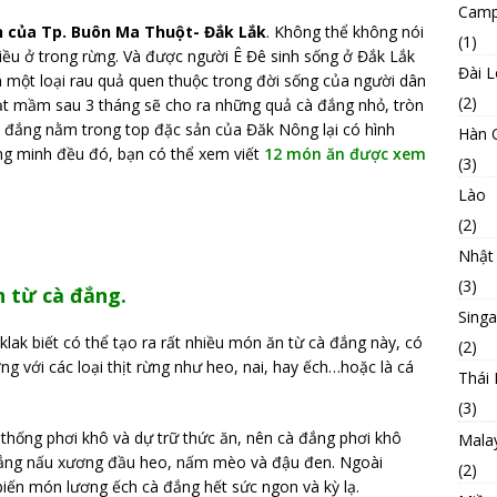
Camp
 của Tp. Buôn Ma Thuột- Đắk Lắk
. Không thể không nói
(1)
iều ở trong rừng. Và được người Ê Đê sinh sống ở Đắk Lắk
Đài 
h một loại rau quả quen thuộc trong đời sống của người dân
(2)
 hạt mầm sau 3 tháng sẽ cho ra những quả cà đắng nhỏ, tròn
cà đắng nằm trong top đặc sản của Đăk Nông lại có hình
Hàn 
ng minh đều đó, bạn có thể xem viết
12 món ăn được xem
(3)
Lào
(2)
Nhật
(3)
 từ cà đắng.
Sing
klak biết có thể tạo ra rất nhiều món ăn từ cà đắng này, có
(2)
g với các loại thịt rừng như heo, nai, hay ếch…hoặc là cá
Thái 
(3)
thống phơi khô và dự trữ thức ăn, nên cà đắng phơi khô
Mala
đắng nấu xương đầu heo, nấm mèo và đậu đen. Ngoài
(2)
iến món lương ếch cà đắng hết sức ngon và kỳ lạ.