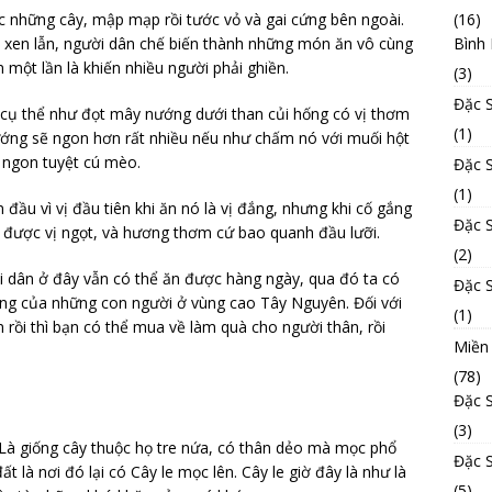
(16)
c những cây, mập mạp rồi tước vỏ và gai cứng bên ngoài.
Bình
 xen lẫn, người dân chế biến thành những món ăn vô cùng
 một lần là khiến nhiều người phải ghiền.
(3)
Đặc 
cụ thể như đọt mây nướng dưới than củi hống có vị thơm
(1)
ướng sẽ ngon hơn rất nhiều nếu như chấm nó với muối hột
 ngon tuyệt cú mèo.
Đặc 
(1)
đầu vì vị đầu tiên khi ăn nó là vị đắng, nhưng khi cố gắng
Đặc 
được vị ngọt, và hương thơm cứ bao quanh đầu lưỡi.
(2)
 dân ở đây vẫn có thể ăn được hàng ngày, qua đó ta có
Đặc 
ng của những con người ở vùng cao Tây Nguyên. Đối với
(1)
 rồi thì bạn có thể mua về làm quà cho người thân, rồi
Miền
(78)
Đặc 
(3)
 Là giống cây thuộc họ tre nứa, có thân dẻo mà mọc phổ
Đặc 
 là nơi đó lại có Cây le mọc lên. Cây le giờ đây là như là
(5)