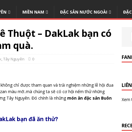
YÊN
MIỀN NAM
ĐẶC SẢN NƯỚC NGOÀI
ĐẶC
ê Thuột – DakLak bạn có
àm quà.
FAN
k
,
Tây Nguyên
0
LIÊN
không chỉ được tham quan và trải nghiệm những lễ hội đua
anzan màu mỡ..mà chúng ta sẽ có cơ hội nếm thử những
rừng Tây Nguyên. Đó chính là những
món ăn đặc sản Buôn
Xem
akLak bạn đã ăn thử?
REC