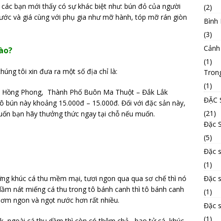
 các bạn mới thấy có sự khác biệt như: bún đỏ của người
(2)
nước và giá cùng với phụ gia như mỡ hành, tóp mỡ rán giòn
Bình
(3)
Cảnh
nào?
(1)
úng tôi xin đưa ra một số địa chỉ là:
Tron
(1)
ê Hồng Phong, Thành Phố Buôn Ma Thuột – Đắk Lắk
ĐẶC 
ô bún này khoảng 15.000đ – 15.000đ. Đối với đặc sản này,
(21)
ốn bạn hãy thưởng thức ngay tại chỗ nếu muốn.
Đặc 
(5)
Đặc s
(1)
Đặc 
ng khúc cá thu mềm mại, tươi ngon qua qua sơ chế thì nó
m nát miếng cá thu trong tô bánh canh thì tô bánh canh
(1)
 thơm ngon và ngọt nước hơn rất nhiều.
Đặc 
(1)
, ngoài cá thu dầm thì còn có thêm chả , bao tử cá, khúc