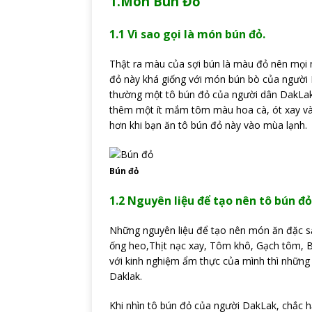
1.Món Bún Đỏ
1.1 Vì sao gọi là món bún đỏ.
Thật ra màu của sợi bún là màu đỏ nên mọi n
đỏ này khá giống với món bún bò của người 
thường một tô bún đỏ của người dân DakLak 
thêm một ít mắm tôm màu hoa cà, ót xay và
hơn khi bạn ăn tô bún đỏ này vào mùa lạnh.
Bún đỏ
1.2 Nguyên liệu để tạo nên tô bún đỏ
Những nguyên liệu để tạo nên món ăn đặc sản
ống heo,Thịt nạc xay, Tôm khô, Gạch tôm, Bún
với kinh nghiệm ẩm thực của mình thì những
Daklak.
Khi nhìn tô bún đỏ của người DakLak, chắc h