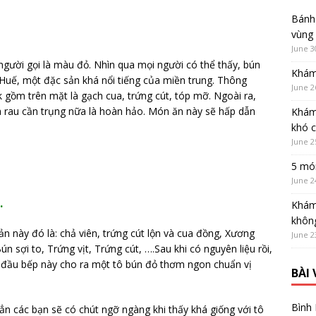
Bánh 
vùng
June 3
gười gọi là màu đỏ. Nhìn qua mọi người có thể thấy, bún
Khám
Huế, một đặc sản khá nổi tiếng của miền trung. Thông
June 2
gồm trên mặt là gạch cua, trứng cút, tóp mỡ. Ngoài ra,
 rau cần trụng nữa là hoàn hảo. Món ăn này sẽ hấp dẫn
Khám
khó 
June 2
5 món
June 2
.
Khám
không
 này đó là: chả viên, trứng cút lộn và cua đồng, Xương
June 2
 sợi to, Trứng vịt, Trứng cút, ….Sau khi có nguyên liệu rồi,
 đầu bếp này cho ra một tô bún đỏ thơm ngon chuẩn vị
BÀI
Bình
ẳn các bạn sẽ có chút ngỡ ngàng khi thấy khá giống với tô