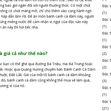
ng bao giờ ngán đối với người thưởng thức. Có một chút
Đặc 
không có chút màng mỡ, chỉ cho thêm vào cọng hành ngò
(1)
đủ hấp dẫn lắm rồi. Để ăn món bánh canh cá dầm này, người
Đặc 
từng miếng nước để cảm nhận vị ngọt của đặc sản này.
(1)
ăn này thì hơi tiếc nha.
Đặc 
(1)
Đặc S
à giá cả như thế nào?
(2)
Đặc 
c bạn có thể ghé qua đường Bà Triệu, Hai Bà Trưng hoặc
(2)
Lắk. Hoặc qua Quáng Hương chuyên bán Bánh Canh Cá Dầm
Đặc S
huột, Đắk Lắk. Giá của mỗi tô bánh canh cá dầm khoảng
 đỏ, bánh canh cá dầm cũng không thể mua vê làm quà,
(3)
ương vị của nó.
Đặc 
(1)
Đặc 
(21)