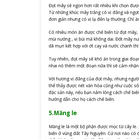
Đọt mây sẽ ngon hơn rất nhiều khi chọn đượ
Từ những khúc mây trắng có vị đắng và ngọt
đơn giản nhưng có vị lạ đến lạ thường. Chỉ ăn
Có nhiều món ăn được chế biến từ đọt mây, 
mùi nướng , vị bùi mà không dai. Đốt mây n
dã mụn kết hợp với ớt cay và nước chanh thì
Tuy nhiên, đọt mây sẽ khó ăn trong giai đoạn 
nhai nó thêm một đoạn nữa thì sẽ cảm nhận 
Với hương vị đắng của đọt mây, nhưng người
thể thấy được nét văn hóa cũng như cuộc số
đặc sản này, nếu bạn nắm lòng cách chế biến
hướng dẫn cho họ cách chế biến.
5.Măng le
Măng le là một bộ phận được mọc từ cây le.
biến ở vùng đất Tây Nguyên. Cứ nơi nào có đất