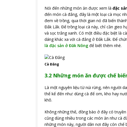
Nói đến những món ăn được xem là
đặc sản
đến món cà đắng, đây là một loại cà mọc nh
đem về trồng, qua thời gian nó đã biến thàn
Đắk Lắk. Để trồng loại cà này, chỉ cần gieo
và sọc trắng xanh. Có một điều đặc biệt là 
dáng khác xa với cà đắng ở Đắk Lắk. Để chứ
là đặc sản ở Đăk Nông
để biết thêm nhé.
Cà Đắng
3.2 Những món ăn được chế biến
Là một nguyên liệu từ núi rừng, nên người da
thể kể đến như: dùng cà để om, kho hay nướn
khô.
Không những thế, đồng bào ở đây có truyền 
cũng dùng nhiều trong các món ăn như cà 
những món này, người dân nơi đây cón chế b