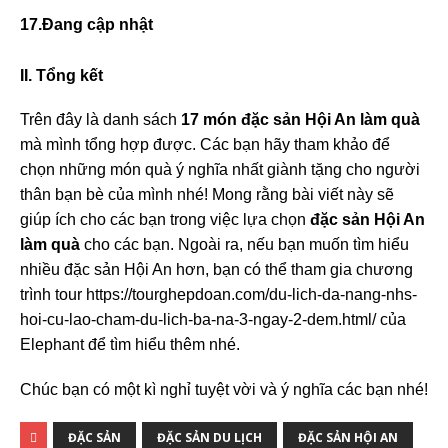
17.Đang cập nhật
II. Tổng kết
Trên đây là danh sách
17 món đặc sản Hội An làm quà
mà mình tổng hợp được. Các bạn hãy tham khảo để
chọn những món quà ý nghĩa nhất giành tặng cho người
thân bạn bè của mình nhé! Mong rằng bài viết này sẽ
giúp ích cho các bạn trong việc lựa chọn
đặc sản Hội An
làm quà
cho các bạn. Ngoài ra, nếu bạn muốn tìm hiểu
nhiều đặc sản Hội An hơn, bạn có thể tham gia chương
trình tour https://tourghepdoan.com/du-lich-da-nang-nhs-
hoi-cu-lao-cham-du-lich-ba-na-3-ngay-2-dem.html/ của
Elephant để tìm hiểu thêm nhé.
Chúc bạn có một kì nghỉ tuyệt vời và ý nghĩa các bạn nhé!
ĐẶC SẢN
ĐẶC SẢN DU LỊCH
ĐẶC SẢN HỘI AN