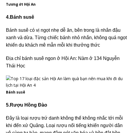
Tương ớt Hội An
4.Bánh susê
Bánh susê có vị ngọt nhẹ dễ ăn, bên trong là nhân đậu
xanh và dừa. Từng chiếc bánh nhỏ nhắn, không quá ngọt
khiến du khách mê mẫn mỗi khi thưởng thức
Địa chỉ bánh susê ngon ở Hội An: Nàm ở 134 Nguyễn
Thái Học
Bánh susê
5.Rượu Hồng Đào
Đây là loại rượu trứ danh không thể không nhắc tới mỗi
khi đến xứ Quảng. Loại rượu nổi tiếng khiến người dân
vô cùng tự hào, mang đậm nét văn hóa và hồn đât hồn