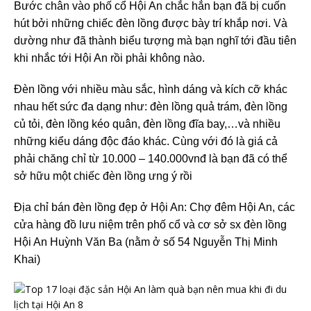
Bước chân vào phố cổ Hội An chắc hẳn bạn đã bị cuốn
hút bởi những chiếc đèn lồng được bày trí khắp nơi. Và
dường như đã thành biểu tượng mà bạn nghĩ tới đầu tiên
khi nhắc tới Hội An rồi phải không nào.
Đèn lồng với nhiều màu sắc, hình dáng và kích cỡ khác
nhau hết sức đa dạng như: đèn lồng quả trám, đèn lồng
củ tỏi, đèn lồng kéo quân, đèn lồng đĩa bay,…và nhiều
những kiểu dáng độc đáo khác. Cùng với đó là giá cả
phải chăng chỉ từ 10.000 – 140.000vnđ là bạn đã có thể
sở hữu một chiếc đèn lồng ưng ý rồi
Địa chỉ bán đèn lồng đẹp ở Hội An: Chợ đêm Hội An, các
cửa hàng đồ lưu niệm trên phố cổ và cơ sở sx đèn lồng
Hội An Huỳnh Văn Ba (nằm ở số 54 Nguyễn Thị Minh
Khai)