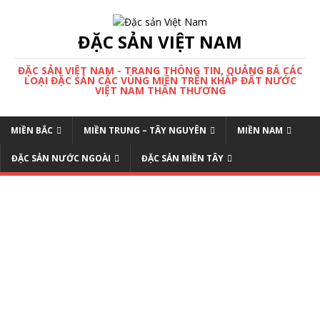
ĐẶC SẢN VIỆT NAM
ĐẶC SẢN VIỆT NAM - TRANG THÔNG TIN, QUẢNG BÁ CÁC
LOẠI ĐẶC SẢN CÁC VÙNG MIỀN TRÊN KHẮP ĐẤT NƯỚC
VIỆT NAM THÂN THƯƠNG
MIỀN BẮC
MIỀN TRUNG – TÂY NGUYÊN
MIỀN NAM
ĐẶC SẢN NƯỚC NGOÀI
ĐẶC SẢN MIỀN TÂY