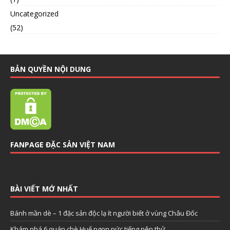
Uncategorized
(52)
BẢN QUYỀN NỘI DUNG
FANPAGE ĐẶC SẢN VIỆT NAM
BÀI VIẾT MỚ NHẤT
Bánh mần dè – 1 đặc sản độc lạ ít người biết ở vùng Châu Đốc
Khám phá 6 quán chè Huế ngon nức tiếng nên thử