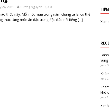
 24, 2021
Sương Nguyen
0
LIÊN
ào thức nấy. Mỗi một mùa trong năm chúng ta lại có thể
g thức từng món ăn đặc trưng độc đáo nổi tiếng
[…]
Xem
REC
Bánh 
vùng
June 3
Khám
June 2
Khám
khó 
June 2
5 món