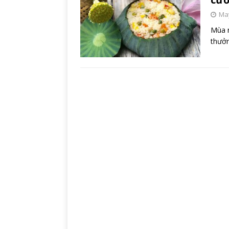
May
Mùa n
thưởn