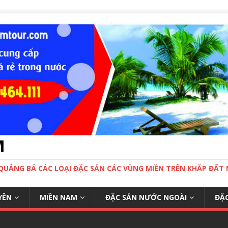
M
 QUẢNG BÁ CÁC LOẠI ĐẶC SẢN CÁC VÙNG MIỀN TRÊN KHẮP ĐẤ
YÊN
MIỀN NAM
ĐẶC SẢN NƯỚC NGOÀI
ĐẶC