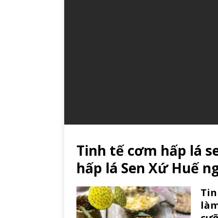
Tinh tế cơm hấp lá 
hấp lá Sen Xứ Huế n
Tin
làm
cưỡ