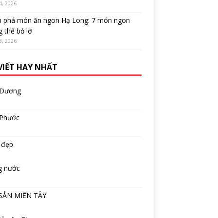
4, 2026
 phá món ăn ngon Hạ Long: 7 món ngon
 thể bỏ lỡ
3, 2026
 VIẾT HAY NHẤT
 Dương
 Phước
 đẹp
g nước
SẢN MIỀN TÂY