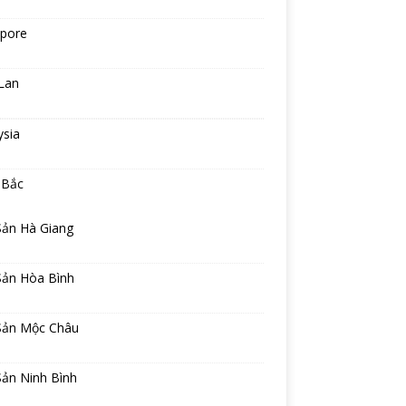
apore
Lan
ysia
 Bắc
Sản Hà Giang
Sản Hòa Bình
Sản Mộc Châu
Sản Ninh Bình