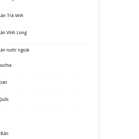
ản Trà Vinh
sản Vĩnh Long
sản nước ngoài
uchia
Loan
Quốc
 Bản