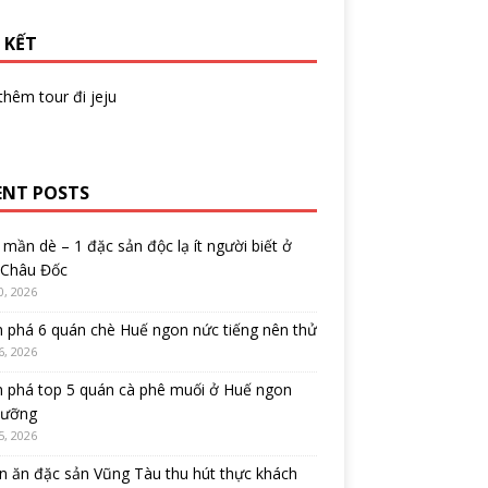
 KẾT
 thêm
tour đi jeju
ENT POSTS
mần dè – 1 đặc sản độc lạ ít người biết ở
 Châu Đốc
0, 2026
 phá 6 quán chè Huế ngon nức tiếng nên thử
6, 2026
 phá top 5 quán cà phê muối ở Huế ngon
cưỡng
5, 2026
 ăn đặc sản Vũng Tàu thu hút thực khách