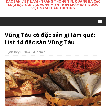
ĐẶC SẢN VIỆT NAM - TRANG THÔNG TIN, QUẢNG BÁ CÁC
LOẠI ĐẶC SẢN CÁC VÙNG MIỀN TRÊN KHẮP ĐẤT NƯỚC
VIỆT NAM THÂN THƯƠNG
Vũng Tàu có đặc sản gì làm quà:
List 14 đặc sản Vũng Tàu
January 8, 2024
admin