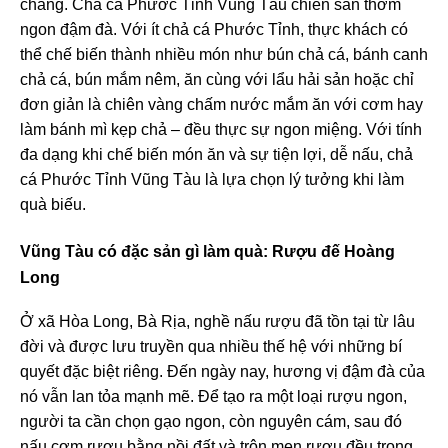
chăng. Chả cá Phước Tỉnh Vũng Tàu chiên sẵn thơm
ngon đậm đà. Với ít chả cá Phước Tỉnh, thực khách có
thể chế biến thành nhiều món như bún chả cá, bánh canh
chả cá, bún mắm nêm, ăn cùng với lẩu hải sản hoặc chỉ
đơn giản là chiên vàng chấm nước mắm ăn với cơm hay
làm bánh mì kẹp chả – đều thực sự ngon miệng. Với tính
đa dạng khi chế biến món ăn và sự tiện lợi, dễ nấu, chả
cá Phước Tỉnh Vũng Tàu là lựa chọn lý tưởng khi làm
quà biếu.
Vũng Tàu có đặc sản gì làm quà: Rượu đế Hoàng
Long
Ở xã Hòa Long, Bà Rịa, nghề nấu rượu đã tồn tại từ lâu
đời và được lưu truyền qua nhiều thế hệ với những bí
quyết đặc biệt riêng. Đến ngày nay, hương vị đậm đà của
nó vẫn lan tỏa mạnh mẽ. Để tạo ra một loại rượu ngon,
người ta cần chọn gạo ngon, còn nguyên cám, sau đó
nấu cơm rượu bằng nồi đất và trộn men rượu đều trong