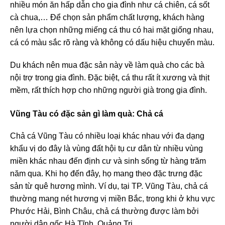
nhiều món ăn hấp dẫn cho gia đình như cá chiên, cá sốt
cà chua,… Để chọn sản phẩm chất lượng, khách hàng
nên lựa chọn những miếng cá thu có hai mặt giống nhau,
cá có màu sắc rõ ràng và không có dấu hiệu chuyển màu.
Du khách nên mua đặc sản này về làm quà cho các bà
nội trợ trong gia đình. Đặc biệt, cá thu rất ít xương và thịt
mềm, rất thích hợp cho những người già trong gia đình.
Vũng Tàu có đặc sản gì làm quà: Chả cá
Chả cá Vũng Tàu có nhiều loại khác nhau với đa dạng
khẩu vị do đây là vùng đất hội tụ cư dân từ nhiều vùng
miền khác nhau đến định cư và sinh sống từ hàng trăm
năm qua. Khi họ đến đây, họ mang theo đặc trưng đặc
sản từ quê hương mình. Ví dụ, tại TP. Vũng Tàu, chả cá
thường mang nét hương vị miền Bắc, trong khi ở khu vực
Phước Hải, Bình Châu, chả cá thường được làm bởi
người dân gốc Hà Tĩnh, Quảng Trị.