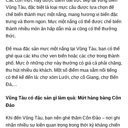
Các con mực này được đánh bắt trực tiếp tại vùng biển
Vũng Tàu, đặc biệt là loại mực câu được lựa chọn để
chế biến thành mực một nắng, mang hương vị biển đặc
trưng và thơm ngon. Mực một nắng có thể được chế biến
thành nhiều món ăn hấp dẫn mà ai cũng có thể thưởng
thức.
Để mua đặc sản mực một nắng tại Vũng Tàu, bạn có thể
ghé qua các khu chợ ven biển hoặc các chợ trong thành
phố. Mực ở những chợ này thường có giá cả phải chăng,
thu hút nhiều du khách. Một số điểm mua sắm nổi tiếng
có thể kể đến là: chợ xóm Lưới, chợ cô Giang, chợ Bến
Đá,…
Vũng Tàu có đặc sản gì làm quà
: Mứt hàng bàng Côn
Đảo
Khi đến Vũng Tàu, bạn nên ghé thăm Côn Đảo – nơi ghi
nhận nhiều sự kiện quan trọng trong thời kỳ kháng chiến