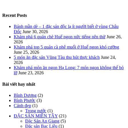
Recent Posts
Bánh mần dè – 1 đặc sản độc lạ ít người biết ở vùng Châu
Đốc
June 30, 2026
Khám phá 6 quán chè Huế ngon nức tiếng nên thử
June 26,
2026
Khám phá top 5 quán cà phê muối ở Huế ngon khó cưỡng
June 25, 2026
5 món ăn đặc sản Vũng Tàu thu hút thực khách
June 24,
2026
Khám phá món ăn ngon Hạ Long: 7 món ngon không thể bỏ
lỡ
June 23, 2026
Bài viết hay nhất
Bình Dương
(2)
Bình Phước
(3)
Cảnh đẹp
(1)
Trong nước
(1)
ĐẶC SẢN MIỀN TÂY
(21)
Đặc Sản An Giang
(5)
Đặc sản Bạc Liêu
(1)