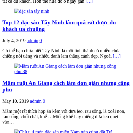
tất cả du khách. Hơn thế nữa do ở ngay gần
[…]
Top 12 đặc sản Tây Ninh làm quà rất được du
khách ưa chuộng
July 4, 2019
admin
0
Có thể bạn chưa biết Tây Ninh là một tỉnh thành có nhiều chùa
chiềng nổi tiếng và nhiều danh lam thắng cảnh đẹp. Ngoài
[…]
Mắm ruột An Giang cách làm đơn giản nhưng công
phu
May 10, 2019
admin
0
Mắm ruột rất thích hợp ăn kèm với dưa leo, rau sống, lá xoài non,
rau sống, chối chát, khế …Miếng khế hay miếng dưa leo quẹt
vào…