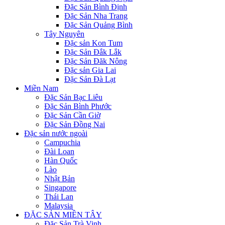
Đặc Sản Bình Định
Đặc Sản Nha Trang
Đặc Sản Quảng Bình
Tây Nguyên
Đặc sản Kon Tum
Đặc Sản Đắk Lắk
Đặc Sản Đăk Nông
Đặc sản Gia Lai
Đặc Sản Đà Lạt
Miền Nam
Đặc Sản Bạc Liêu
Đặc Sản Bình Phước
Đặc Sản Cần Giờ
Đặc Sản Đồng Nai
Đặc sản nước ngoài
Campuchia
Đài Loan
Hàn Quốc
Lào
Nhật Bản
Singapore
Thái Lan
Malaysia
ĐẶC SẢN MIỀN TÂY
Đặc Sản Trà Vinh