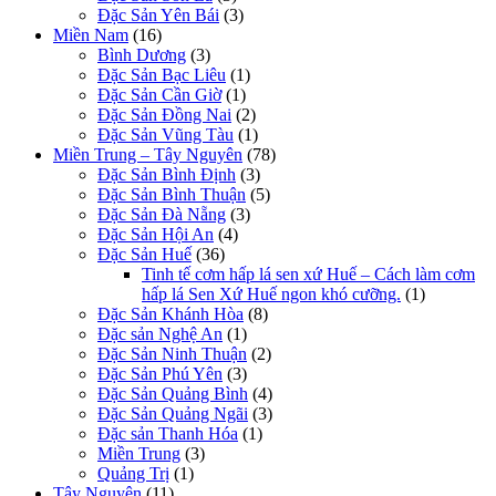
Đặc Sản Yên Bái
(3)
Miền Nam
(16)
Bình Dương
(3)
Đặc Sản Bạc Liêu
(1)
Đặc Sản Cần Giờ
(1)
Đặc Sản Đồng Nai
(2)
Đặc Sản Vũng Tàu
(1)
Miền Trung – Tây Nguyên
(78)
Đặc Sản Bình Định
(3)
Đặc Sản Bình Thuận
(5)
Đặc Sản Đà Nẵng
(3)
Đặc Sản Hội An
(4)
Đặc Sản Huế
(36)
Tinh tế cơm hấp lá sen xứ Huế – Cách làm cơm
hấp lá Sen Xứ Huế ngon khó cưỡng.
(1)
Đặc Sản Khánh Hòa
(8)
Đặc sản Nghệ An
(1)
Đặc Sản Ninh Thuận
(2)
Đặc Sản Phú Yên
(3)
Đặc Sản Quảng Bình
(4)
Đặc Sản Quảng Ngãi
(3)
Đặc sản Thanh Hóa
(1)
Miền Trung
(3)
Quảng Trị
(1)
Tây Nguyên
(11)