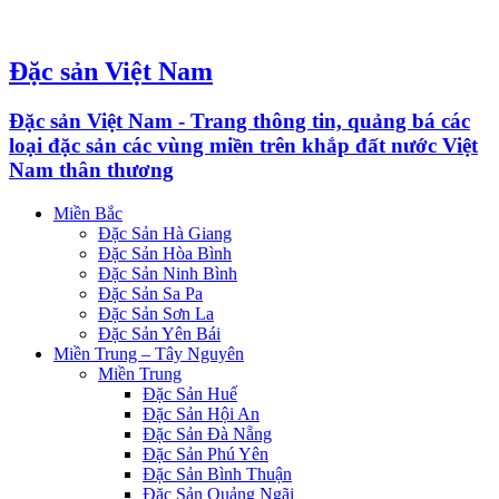
Đặc sản Việt Nam
Đặc sản Việt Nam - Trang thông tin, quảng bá các
loại đặc sản các vùng miền trên khắp đất nước Việt
Nam thân thương
Miền Bắc
Đặc Sản Hà Giang
Đặc Sản Hòa Bình
Đặc Sản Ninh Bình
Đặc Sản Sa Pa
Đặc Sản Sơn La
Đặc Sản Yên Bái
Miền Trung – Tây Nguyên
Miền Trung
Đặc Sản Huế
Đặc Sản Hội An
Đặc Sản Đà Nẵng
Đặc Sản Phú Yên
Đặc Sản Bình Thuận
Đặc Sản Quảng Ngãi