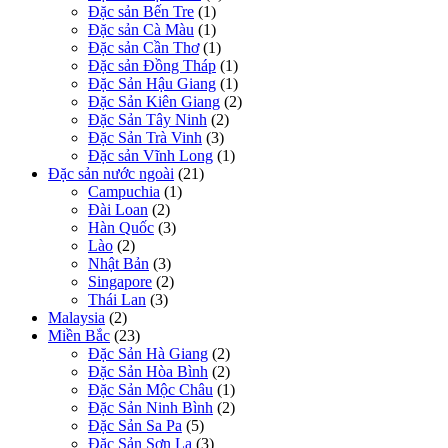
Đặc sản Bến Tre
(1)
Đặc sản Cà Màu
(1)
Đặc sản Cần Thơ
(1)
Đặc sản Đồng Tháp
(1)
Đặc Sản Hậu Giang
(1)
Đặc Sản Kiên Giang
(2)
Đặc Sản Tây Ninh
(2)
Đặc Sản Trà Vinh
(3)
Đặc sản Vĩnh Long
(1)
Đặc sản nước ngoài
(21)
Campuchia
(1)
Đài Loan
(2)
Hàn Quốc
(3)
Lào
(2)
Nhật Bản
(3)
Singapore
(2)
Thái Lan
(3)
Malaysia
(2)
Miền Bắc
(23)
Đặc Sản Hà Giang
(2)
Đặc Sản Hòa Bình
(2)
Đặc Sản Mộc Châu
(1)
Đặc Sản Ninh Bình
(2)
Đặc Sản Sa Pa
(5)
Đặc Sản Sơn La
(3)