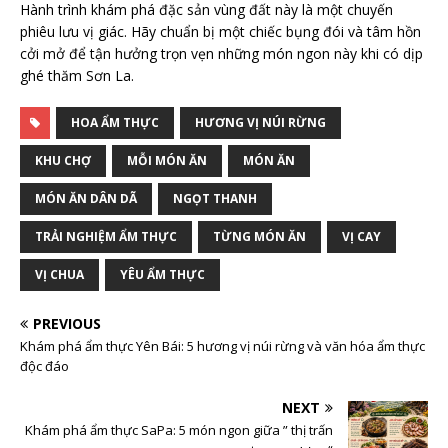
Hành trình khám phá đặc sản vùng đất này là một chuyến
phiêu lưu vị giác. Hãy chuẩn bị một chiếc bụng đói và tâm hồn
cởi mở để tận hưởng trọn vẹn những món ngon này khi có dịp
ghé thăm Sơn La.
HOA ẨM THỰC
HƯƠNG VỊ NÚI RỪNG
KHU CHỢ
MỖI MÓN ĂN
MÓN ĂN
MÓN ĂN DÂN DÃ
NGỌT THANH
TRẢI NGHIỆM ẨM THỰC
TỪNG MÓN ĂN
VỊ CAY
VỊ CHUA
YÊU ẨM THỰC
PREVIOUS
Khám phá ẩm thực Yên Bái: 5 hương vị núi rừng và văn hóa ẩm thực
độc đáo
NEXT
Khám phá ẩm thực SaPa: 5 món ngon giữa ” thị trấn