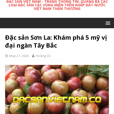
ĐẶC SẢN VIỆT NAM - TRANG THÔNG TIN, QUẢNG BÁ CÁC
LOẠI ĐẶC SẢN CÁC VÙNG MIỀN TRÊN KHẮP ĐẤT NƯỚC
VIỆT NAM THÂN THƯƠNG
Đặc sản Sơn La: Khám phá 5 mỹ vị
đại ngàn Tây Bắc
May 27, 2026
Hoàng Vũ