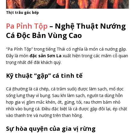
Thịt trâu gác bếp
Pa Pỉnh Tộp
– Nghệ Thuật Nướng
Cá Độc Bản Vùng Cao
“Pa Pỉnh Tộp” trong tiếng Thái có nghĩa là món cá nướng gập.
Đây là món
đặc sản Sơn La
xuất hiện trong các mâm cỗ quan
trọng nhất để đãi khách quý.
Kỹ thuật “gập” cá tinh tế
Cá (thường là cá chép, cá trắm suối) được làm sạch, mổ dọc
sống lưng thay vì bụng. Sau khi làm sạch, người ta dùng hỗn
hợp gia vị gồm mắc khén, ớt, gừng, tỏi, rau thơm băm nhỏ
nhồi vào bụng cá. Điều đặc biệt là cá được gập đôi lại, ép chặt
vào thanh tre và nướng trên than hồng.
Sự hòa quyện của gia vị rừng