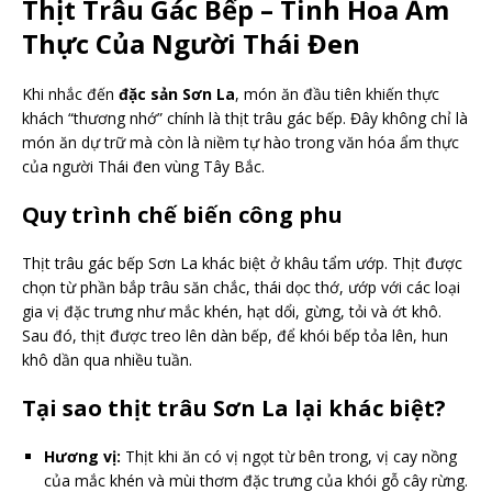
Thịt Trâu Gác Bếp – Tinh Hoa Ẩm
Thực Của Người Thái Đen
Khi nhắc đến
đặc sản Sơn La
, món ăn đầu tiên khiến thực
khách “thương nhớ” chính là thịt trâu gác bếp. Đây không chỉ là
món ăn dự trữ mà còn là niềm tự hào trong văn hóa ẩm thực
của người Thái đen vùng Tây Bắc.
Quy trình chế biến công phu
Thịt trâu gác bếp Sơn La khác biệt ở khâu tẩm ướp. Thịt được
chọn từ phần bắp trâu săn chắc, thái dọc thớ, ướp với các loại
gia vị đặc trưng như mắc khén, hạt dổi, gừng, tỏi và ớt khô.
Sau đó, thịt được treo lên dàn bếp, để khói bếp tỏa lên, hun
khô dần qua nhiều tuần.
Tại sao thịt trâu Sơn La lại khác biệt?
Hương vị:
Thịt khi ăn có vị ngọt từ bên trong, vị cay nồng
của mắc khén và mùi thơm đặc trưng của khói gỗ cây rừng.