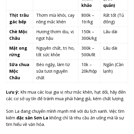
khảo
quản)
Thịt trâu
Thơm mùi khói, cay
800k –
Rất tốt (Tủ
gác bếp
nồng mắc khén
1tr/kg
đông)
Chè Mộc
Hương thơm dịu, vị
150k –
Lâu dài
Châu
ngọt hậu
300k/kg
Mật ong
Nguyên chất, trị ho,
300k –
Lâu dài
rừng
tốt sức khỏe
500k/lít
Sữa chua
Béo ngậy, làm từ
10k –
Ngắn (Cần
Mộc
sữa tươi nguyên
20k/hộp
lạnh)
Châu
chất
Lưu ý:
Khi mua các loại gia vị như mắc khén, hạt dổi, hãy đến
các cơ sở uy tín để tránh mua phải hàng giả, kém chất lượng.
Sơn La đang chuyển mình mạnh mẽ với du lịch xanh. Việc tìm
kiếm
đặc sản Sơn La
không chỉ là nhu cầu ăn uống mà là sự
tìm hiểu về văn hóa.