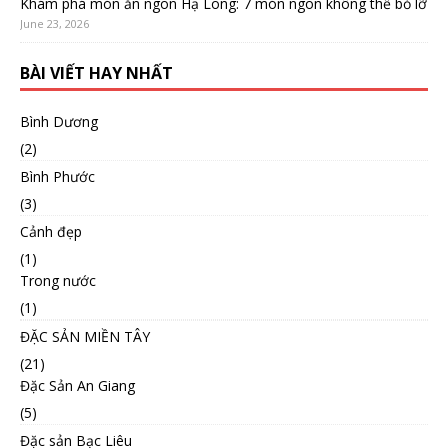
Khám phá món ăn ngon Hạ Long: 7 món ngon không thể bỏ lỡ
June 23, 2026
BÀI VIẾT HAY NHẤT
Bình Dương
(2)
Bình Phước
(3)
Cảnh đẹp
(1)
Trong nước
(1)
ĐẶC SẢN MIỀN TÂY
(21)
Đặc Sản An Giang
(5)
Đặc sản Bạc Liêu