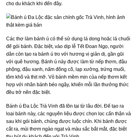
cho du khách khi đến đây.
Các thợ làm bánh ú có thể sử dụng lá dong hoặc lá chuối
để gói bánh. Đặc biệt, vào dịp lễ Tết Đoan Ngọ, người
dân còn tạo ra bánh ú tro với hương vị giản dị, gần gũi
với quê hương. Bánh ú này được làm từ nếp thơm, đậu
phộng, đậu xanh, nấm đông cô, lạp xưởng, trứng muối,
tôm khô và thịt mỡ. Vỏ bánh mềm mịn của nếp thơm kết
hợp với nhân bánh béo ngậy, khiến mỗi lần thưởng thức
đều trở nên đặc biệt.
Bánh ú Đa Lộc Trà Vinh đã tồn tại từ lâu đời. Để tạo ra
loại bánh này, các nguyên liệu được chọn lọc cẩn thận và
sau khi gói bánh, chúng được luộc chín. Khi bánh được
cắt ra, mùi thơm ngào ngạt và màu sắc bắt mắt, đặc biệt
thu hút du khách đến với Trà Vinh.