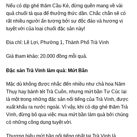
Nếu có dịp ghé thăm Cầu Kè, đừng quên mang về vài
quả chuối tá quạ để thưởng thức dần. Chắc chắn sẽ có
rất nhiều người ấn tượng bởi sự độc đáo và hương vị
tuyệt vời của loại chuối đặc sản này!
Địa chỉ: Lê Lợi, Phường 1, Thành Phố Trà Vinh
Giá tham khảo: 20.000 đồng mỗi quả.
Đặc sản Trà Vinh làm quà: Mứt Bần
Mặc dù không được nhắc đến nhiều như chả hoa Năm
Thụy hay bánh tét Trà Cuôn, nhưng mứt bần Tư Cúc lại
là một trong những đặc sản nổi tiếng của Trà Vinh, được
xuất khẩu ra nước ngoài. Vì vậy, khi có dịp ghé thăm Trà
Vinh, đừng bỏ qua việc mua mứt bần làm quà bởi chúng
có những công dụng tuyệt vời.
Thương hiệu mứt bần nổi tiếng nhất tại Trà Vinh là