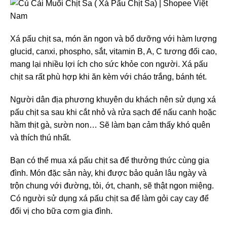
Xá pấu chịt sa, món ăn ngon và bổ dưỡng với hàm lượng
glucid, canxi, phospho, sắt, vitamin B, A, C tương đối cao,
mang lại nhiều lợi ích cho sức khỏe con người. Xá pấu
chịt sa rất phù hợp khi ăn kèm với cháo trắng, bánh tét.
Người dân địa phương khuyên du khách nên sử dụng xá
pấu chịt sa sau khi cắt nhỏ và rửa sạch để nấu canh hoặc
hầm thịt gà, sườn non… Sẽ làm bạn cảm thấy khó quên
và thích thú nhất.
Bạn có thể mua xá pấu chịt sa để thưởng thức cùng gia
đình. Món đặc sản này, khi được bảo quản lâu ngày và
trộn chung với đường, tỏi, ớt, chanh, sẽ thật ngon miệng.
Có người sử dụng xá pấu chịt sa để làm gỏi cay cay để
đổi vị cho bữa cơm gia đình.