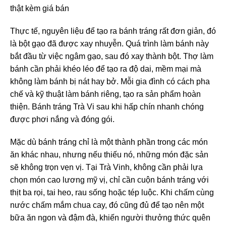
Thực tế, nguyên liệu để tạo ra bánh tráng rất đơn giản, đó
là bột gạo đã được xay nhuyễn. Quá trình làm bánh này
bắt đầu từ việc ngâm gạo, sau đó xay thành bột. Thợ làm
bánh cần phải khéo léo để tạo ra độ dai, mềm mại mà
không làm bánh bị nát hay bở. Mỗi gia đình có cách pha
chế và kỹ thuật làm bánh riêng, tạo ra sản phẩm hoàn
thiện. Bánh tráng Trà Vi sau khi hấp chín nhanh chóng
được phơi nắng và đóng gói.
Mặc dù bánh tráng chỉ là một thành phần trong các món
ăn khác nhau, nhưng nếu thiếu nó, những món đặc sản
sẽ không trọn vẹn vị. Tại Trà Vinh, không cần phải lựa
chọn món cao lương mỹ vị, chỉ cần cuộn bánh tráng với
thịt ba rọi, tai heo, rau sống hoặc tép luộc. Khi chấm cùng
nước chấm mắm chua cay, đó cũng đủ để tạo nên một
bữa ăn ngon và đậm đà, khiến người thưởng thức quên