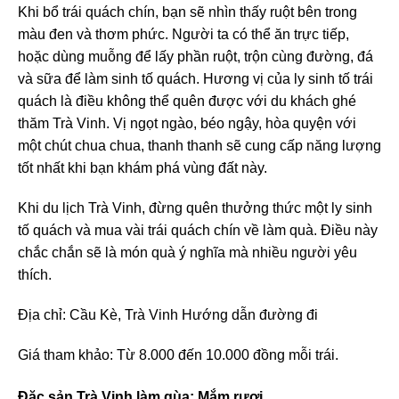
Khi bổ trái quách chín, bạn sẽ nhìn thấy ruột bên trong
màu đen và thơm phức. Người ta có thể ăn trực tiếp,
hoặc dùng muỗng để lấy phần ruột, trộn cùng đường, đá
và sữa để làm sinh tố quách. Hương vị của ly sinh tố trái
quách là điều không thể quên được với du khách ghé
thăm Trà Vinh. Vị ngọt ngào, béo ngậy, hòa quyện với
một chút chua chua, thanh thanh sẽ cung cấp năng lượng
tốt nhất khi bạn khám phá vùng đất này.
Khi du lịch Trà Vinh, đừng quên thưởng thức một ly sinh
tố quách và mua vài trái quách chín về làm quà. Điều này
chắc chắn sẽ là món quà ý nghĩa mà nhiều người yêu
thích.
Địa chỉ: Cầu Kè, Trà Vinh Hướng dẫn đường đi
Giá tham khảo: Từ 8.000 đến 10.000 đồng mỗi trái.
Đặc sản Trà Vinh làm qùa: Mắm rươi