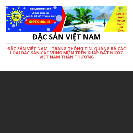
ĐẶC SẢN VIỆT NAM
ĐẶC SẢN VIỆT NAM - TRANG THÔNG TIN, QUẢNG BÁ CÁC
LOẠI ĐẶC SẢN CÁC VÙNG MIỀN TRÊN KHẮP ĐẤT NƯỚC
VIỆT NAM THÂN THƯƠNG