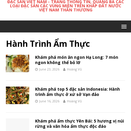
ĐẶC SẢN VIỆT NAM - TRANG THÔNG TIN, QUẢNG BÁ CÁC
LOẠI ĐẶC SẢN CÁC VÙNG MIỀN TRÊN KHẮP ĐẤT NƯỚC
VIỆT NAM THÂN THƯƠNG
Hành Trình Ẩm Thực
Khám phá món ăn ngon Hạ Long: 7 món
ngon không thể bỏ lỡ
June 23, 2026
Hoàng Vũ
Khám phá top 5 đặc sản Indonesia: Hành
trình ẩm thực ở xứ sở Vạn đảo
June 16, 2026
Hoàng Vũ
Khám phá ẩm thực Yên Bái: 5 hương vị núi
rừng và văn hóa ẩm thực độc đáo