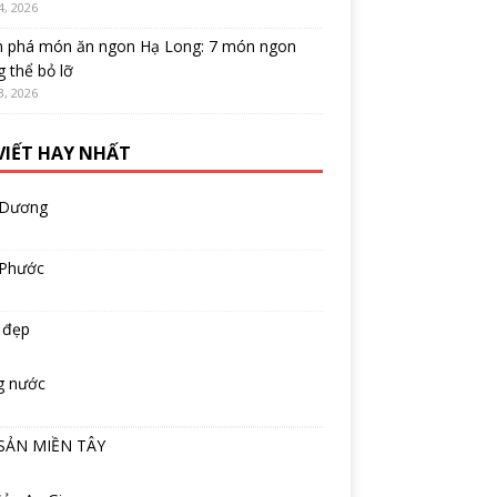
4, 2026
 phá món ăn ngon Hạ Long: 7 món ngon
 thể bỏ lỡ
3, 2026
 VIẾT HAY NHẤT
 Dương
 Phước
 đẹp
g nước
SẢN MIỀN TÂY