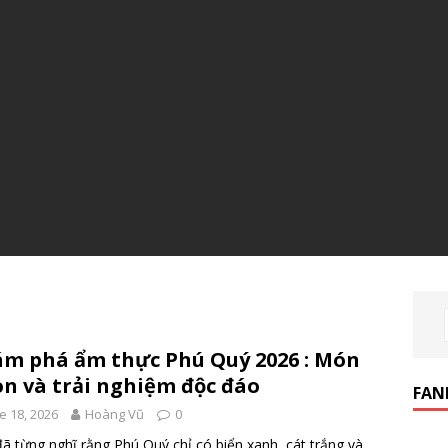
m phá ẩm thực Phú Quý 2026 : Món
n và trải nghiệm độc đáo
FAN
e 18, 2026
Hoàng Vũ
0
ã từng nghĩ rằng Phú Quý chỉ có biển xanh, cát trắng và