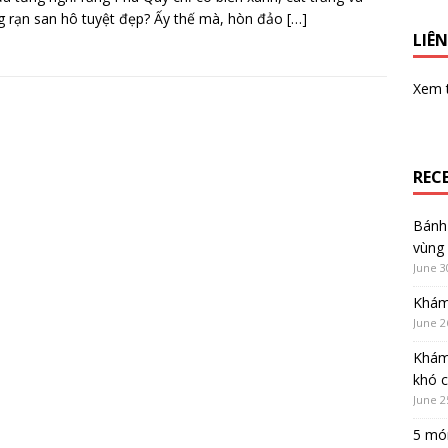
 rạn san hô tuyệt đẹp? Ấy thế mà, hòn đảo
[…]
LIÊN
Xem
REC
Bánh 
vùng
June 3
Khám
June 2
Khám
khó 
June 2
5 món