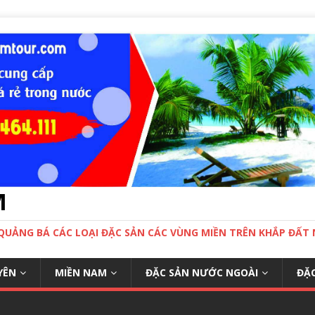
M
 QUẢNG BÁ CÁC LOẠI ĐẶC SẢN CÁC VÙNG MIỀN TRÊN KHẮP ĐẤ
YÊN
MIỀN NAM
ĐẶC SẢN NƯỚC NGOÀI
ĐẶC