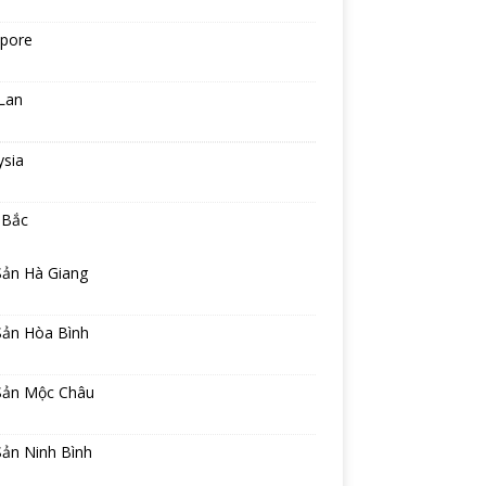
apore
Lan
ysia
 Bắc
Sản Hà Giang
Sản Hòa Bình
Sản Mộc Châu
Sản Ninh Bình