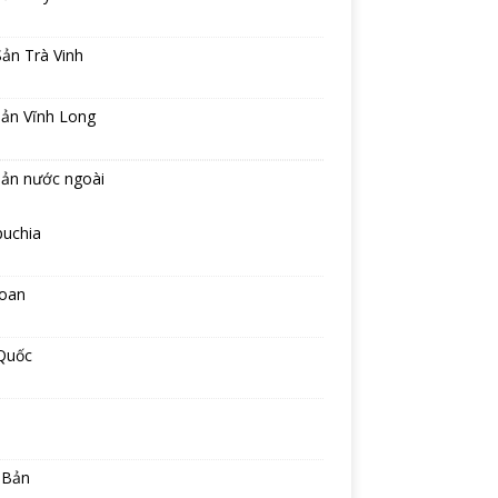
ản Trà Vinh
sản Vĩnh Long
sản nước ngoài
uchia
Loan
Quốc
 Bản