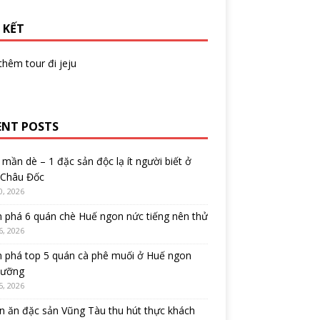
 KẾT
 thêm
tour đi jeju
ENT POSTS
mần dè – 1 đặc sản độc lạ ít người biết ở
 Châu Đốc
0, 2026
 phá 6 quán chè Huế ngon nức tiếng nên thử
6, 2026
 phá top 5 quán cà phê muối ở Huế ngon
cưỡng
5, 2026
 ăn đặc sản Vũng Tàu thu hút thực khách