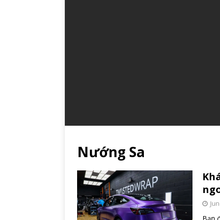
Nướng Sa
Khá
ngo
Jun
Bạn đ