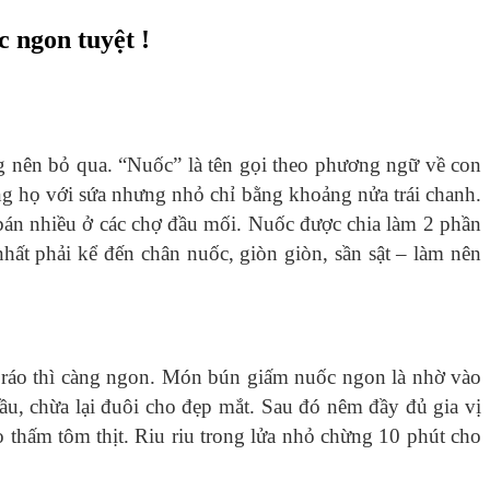
 ngon tuyệt !
 nên bỏ qua. “Nuốc” là tên gọi theo phương ngữ về con
ng họ với sứa nhưng nhỏ chỉ bằng khoảng nửa trái chanh.
án nhiều ở các chợ đầu mối. Nuốc được chia làm 2 phần
nhất phải kể đến chân nuốc, giòn giòn, sần sật – làm nên
ng ráo thì càng ngon. Món bún giấm nuốc ngon là nhờ vào
u, chừa lại đuôi cho đẹp mắt. Sau đó nêm đầy đủ gia vị
o thấm tôm thịt. Riu riu trong lửa nhỏ chừng 10 phút cho