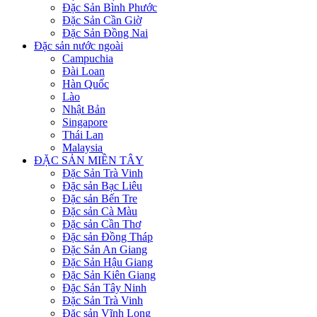
Đặc Sản Bình Phước
Đặc Sản Cần Giờ
Đặc Sản Đồng Nai
Đặc sản nước ngoài
Campuchia
Đài Loan
Hàn Quốc
Lào
Nhật Bản
Singapore
Thái Lan
Malaysia
ĐẶC SẢN MIỀN TÂY
Đặc Sản Trà Vinh
Đặc sản Bạc Liêu
Đặc sản Bến Tre
Đặc sản Cà Màu
Đặc sản Cần Thơ
Đặc sản Đồng Tháp
Đặc Sản An Giang
Đặc Sản Hậu Giang
Đặc Sản Kiên Giang
Đặc Sản Tây Ninh
Đặc Sản Trà Vinh
Đặc sản Vĩnh Long