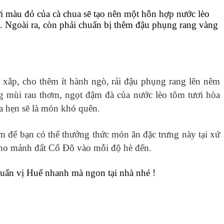
i màu đỏ của cà chua sẽ tạo nên một hỗn hợp nước lèo
n. Ngoài ra, còn phải chuẩn bị thêm đậu phụng rang vàng
m xắp, cho thêm ít hành ngò, rải đậu phụng rang lên nêm
g mùi rau thơm, ngọt đậm đà của nước lèo tôm tươi hòa
ứa hẹn sẽ là món khó quên.
m để bạn có thể thưởng thức món ăn đặc trưng này tại xứ
 cho mảnh đất Cố Đô vào mỗi độ hè đến.
ẩn vị Huế nhanh mà ngon tại nhà nhé !