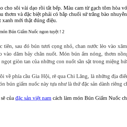
 cho sôi vài dạo rồi tắt bếp. Màu cam từ gạch tôm hòa vớ
au thơm và đặc biệt phải có bắp chuối sứ trắng bào nhuyễ
t xanh mới thật đúng điệu.
ớc tiên, sau đó bún tươi cọng nhỏ, chan nước lèo vào xă
 cho vào dăm bảy chân nuốt. Món bún ấm nóng, thơm nồn
ị ngọt giòn tan của những con nuốt sần sật trong miệng h
 về phía cầu Gia Hội, rẽ qua Chi Lăng, là những địa điể
món bún giấm nuốc này tựa như là thứ đặc sản dành riêng
 sẽ của
đặc sản việt nam
cách làm món Bún Giấm Nuốc chu