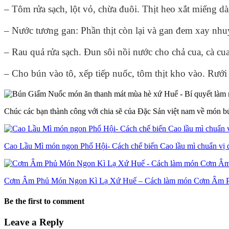
– Tôm rửa sạch, lột vỏ, chừa đuôi. Thịt heo xắt miếng dài
– Nước tương gan: Phần thịt còn lại và gan đem xay nhu
– Rau quả rửa sạch. Đun sôi nồi nước cho chả cua, cà cua
– Cho bún vào tô, xếp tiếp nuốc, tôm thịt kho vào. Rưới
Chúc các bạn thành công với chia sẽ của Đặc Sản việt nam về món b
Cao Lầu Mì món ngon Phố Hội- Cách chế biến Cao lầu mì chuẩn vị 
Cơm Âm Phủ Món Ngon Kì Lạ Xứ Huế – Cách làm món Cơm Âm Phủ 
Be the first to comment
Leave a Reply