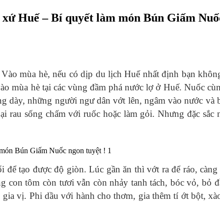
xứ Huế – Bí quyết làm món Bún Giấm Nuốc
ào mùa hè, nếu có dịp du lịch Huế nhất định bạn không
vào mùa hè tại các vùng đầm phá nước lợ ở Huế. Nuốc cù
g dày, những người ngư dân vớt lên, ngâm vào nước và b
loại rau sống chấm với ruốc hoặc làm gỏi. Nhưng đặc sắc 
 để tạo được độ giòn. Lúc gần ăn thì vớt ra để ráo, cà
 con tôm còn tươi vẫn còn nhảy tanh tách, bóc vỏ, bỏ đầ
 gia vị. Phi dầu với hành cho thơm, gia thêm tí ớt bột, xà