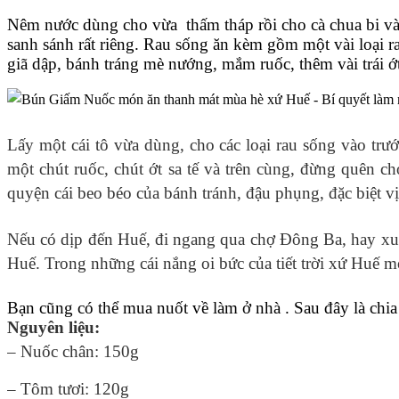
Nêm nước dùng cho vừa thấm tháp rồi cho cà chua bi vào
sanh sánh rất riêng. Rau sống ăn kèm gồm một vài loại r
giã dập, bánh tráng mè nướng, mắm ruốc, thêm vài trái ớ
Lấy một cái tô vừa dùng, cho các loại rau sống vào trư
một chút ruốc, chút ớt sa tế và trên cùng, đừng quên
quyện cái beo béo của bánh tránh, đậu phụng, đặc biệt v
Nếu có dịp đến Huế, đi ngang qua chợ Đông Ba, hay xuôi
Huế. Trong những cái nắng oi bức của tiết trời xứ Huế 
Bạn cũng có thể mua nuốt về làm ở nhà . Sau đây là chia
Nguyên liệu:
– Nuốc chân: 150g
– Tôm tươi: 120g