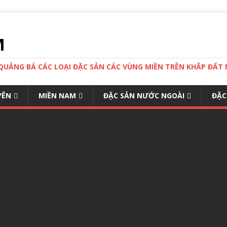
M
 QUẢNG BÁ CÁC LOẠI ĐẶC SẢN CÁC VÙNG MIỀN TRÊN KHẮP ĐẤ
YÊN
MIỀN NAM
ĐẶC SẢN NƯỚC NGOÀI
ĐẶC