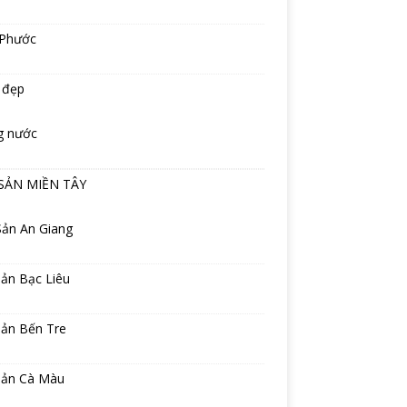
 Phước
 đẹp
g nước
SẢN MIỀN TÂY
Sản An Giang
ản Bạc Liêu
sản Bến Tre
sản Cà Màu