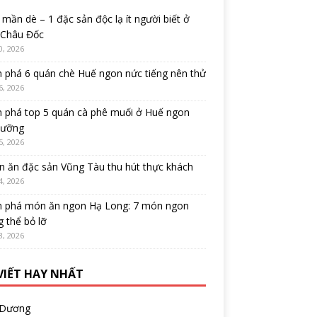
mần dè – 1 đặc sản độc lạ ít người biết ở
 Châu Đốc
0, 2026
 phá 6 quán chè Huế ngon nức tiếng nên thử
6, 2026
 phá top 5 quán cà phê muối ở Huế ngon
cưỡng
5, 2026
 ăn đặc sản Vũng Tàu thu hút thực khách
4, 2026
 phá món ăn ngon Hạ Long: 7 món ngon
 thể bỏ lỡ
3, 2026
 VIẾT HAY NHẤT
 Dương