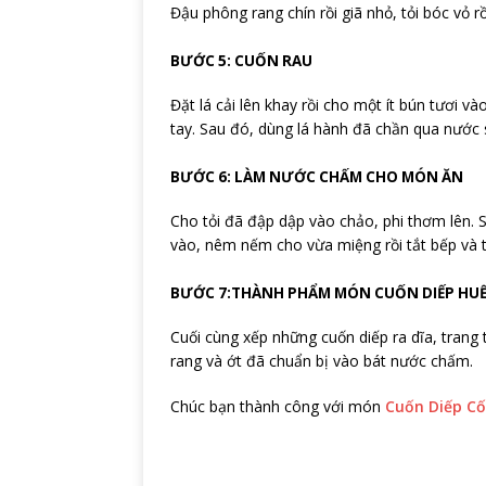
Đậu phông rang chín rồi giã nhỏ, tỏi bóc vỏ r
BƯỚC 5: CUỐN RAU
Đặt lá cải lên khay rồi cho một ít bún tươi v
tay. Sau đó, dùng lá hành đã chần qua nước s
BƯỚC 6: LÀM NƯỚC CHẤM CHO MÓN ĂN
Cho tỏi đã đập dập vào chảo, phi thơm lên. 
vào, nêm nếm cho vừa miệng rồi tắt bếp và 
BƯỚC 7:
THÀNH PHẨM MÓN CUỐN DIẾP HU
Cuối cùng xếp những cuốn diếp ra dĩa, trang 
rang và ớt đã chuẩn bị vào bát nước chấm.
Chúc bạn thành công với món
Cuốn Diếp Cố