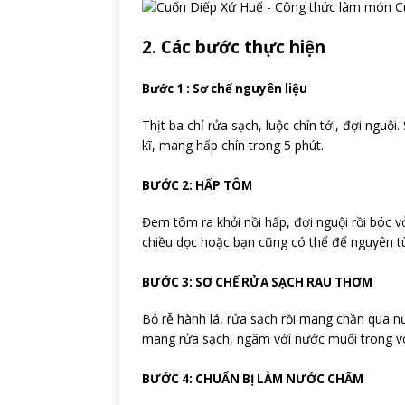
2. Các bước thực hiện
Bước 1 : Sơ chế nguyên liệu
Thịt ba chỉ rửa sạch, luộc chín tới, đợi ngu
kĩ, mang hấp chín trong 5 phút.
BƯỚC 2: HẤP TÔM
Đem tôm ra khỏi nồi hấp, đợi nguội rồi bóc v
chiều dọc hoặc bạn cũng có thể để nguyên tù
BƯỚC 3: SƠ CHẾ RỬA SẠCH RAU THƠM
Bỏ rễ hành lá, rửa sạch rồi mang chần qua nư
mang rửa sạch, ngâm với nước muối trong vò
BƯỚC 4: CHUẨN BỊ LÀM NƯỚC CHẤM