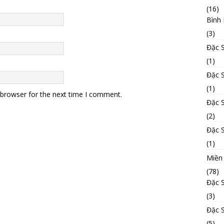
(16)
Bình
(3)
Đặc 
(1)
Đặc 
(1)
 browser for the next time I comment.
Đặc 
(2)
Đặc 
(1)
Miền
(78)
Đặc 
(3)
Đặc 
(5)