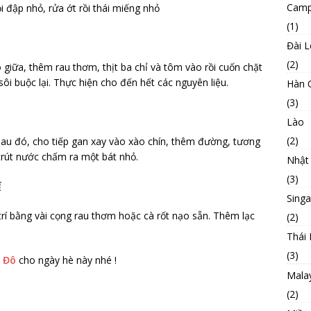
Camp
ồi đập nhỏ, rửa ớt rồi thái miếng nhỏ
(1)
Đài 
(2)
ào giữa, thêm rau thơm, thịt ba chỉ và tôm vào rồi cuốn chặt
ôi buộc lại. Thực hiện cho đến hết các nguyên liệu.
Hàn 
(3)
Lào
(2)
Sau đó, cho tiếp gan xay vào xào chín, thêm đường, tương
trút nước chấm ra một bát nhỏ.
Nhật
(3)
Ế
Sing
trí bằng vài cọng rau thơm hoặc cà rốt nạo sẵn. Thêm lạc
(2)
Thái 
(3)
 Đô
cho ngày hè này nhé !
Mala
(2)