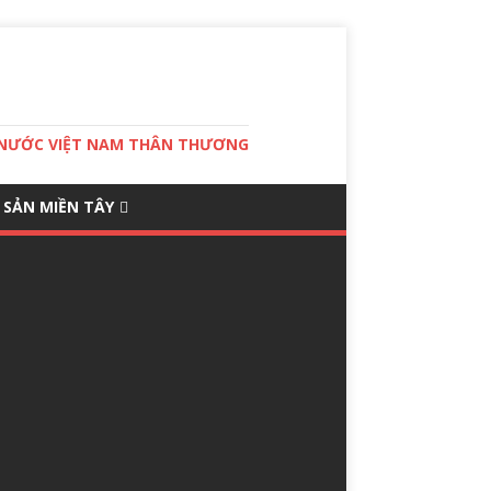
T NƯỚC VIỆT NAM THÂN THƯƠNG
 SẢN MIỀN TÂY