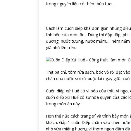
trong nguyên liệu có thêm bún tươi.
Cách làm cuốn diếp khá đơn giản nhưng điều
linh hồn của món ăn . Dùng tỏi đập dập, ph
đường, nước tương, nước mắm,… nêm nếm tùy
giã nhỏ lên trên.
Thịt ba chỉ, tôm rửa sạch, bóc vỏ rồi đặt và
chần qua nước sôi rồi buộc lại ngay giữa cuốn
Cuốn diếp xứ Huế có vị béo của thịt, vị ngọt
cuốn diếp xứ Huế có sự hòa quyện của các lo
trong món ăn này.
Hơn thế nữa cách trang trí và trình bày món
khách. Gắp 1 cuốn Diếp chấm vào chén nước
nhỏ vừa miệng hương vị thơm ngon đậm đà 