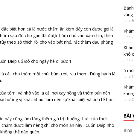
Bánh 
vùng
June 3
 đặc biệt hơn cả là nước chấm ăn kèm đây còn được gọi là
Khám
i thơm sau đó cho gan đã được băm nhỏ vào xào chín, thêm
June 2
 theo sở thích rồi cho vào bát nhỏ, rắc thêm đậu phộng
Khám
khó 
June 2
5 món
o lá cải, cho thêm một chút bún tươi, rau thơm. Dùng hành lá
June 2
.
Khám
 của tôm, và nhờ vào lá cải hơi cay nồng và thêm bún nên
không
ại hương vị khác nhau làm nên sự khác biệt và tinh tế hơn
June 2
BÀI
 ăn này cũng làm tăng thêm giá trị thưởng thưc của thực
 chấm được làm riêng chỉ cho món ăn này . Cuốn Diếp nho
Bình
không thể nào quên.