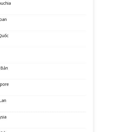
uchia
Loan
Quốc
 Bản
apore
Lan
ysia