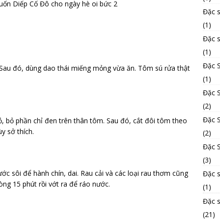
Đặc 
(1)
Đặc 
(1)
Đặc 
ội. Sau đó, dùng dao thái miếng mỏng vừa ăn. Tôm sú rửa thật
(1)
Đặc S
(2)
Đặc 
ỏ, bỏ phần chỉ đen trên thân tôm. Sau đó, cắt đôi tôm theo
y sở thích.
(2)
Đặc S
(3)
ớc sôi để hành chín, dai. Rau cải và các loại rau thơm cũng
Đặc 
ng 15 phút rồi vớt ra để ráo nước.
(1)
Đặc 
(21)