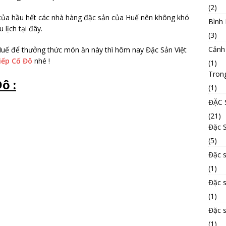
(2)
ủa hầu hết các nhà hàng đặc sản của Huế nên không khó
Bình
lịch tại đây.
(3)
Cảnh
Huế để thưởng thức món ăn này thì hôm nay Đặc Sản Việt
iếp Cố Đô
nhé !
(1)
Tron
ô :
(1)
ĐẶC 
(21)
Đặc 
(5)
Đặc s
(1)
Đặc 
(1)
Đặc 
(1)