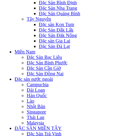
Đặc Sản Bình Định
Đặc Sản Nha Trang
Đặc Sản Quảng Bình
Tây Nguyên
Đặc sản Kon Tum
Đặc Sản Đắk Lắk
Đặc Sản Đăk Nông
Đặc sản Gia Lai
Đặc Sản Đà Lạt
Miền Nam
Đặc Sản Bạc Liêu
Đặc Sản Bình Phước
Đặc Sản Cần Giờ
Đặc Sản Đồng Nai
Đặc sản nước ngoài
Campuchia
Đài Loan
Hàn Quốc
Lào
Nhật Bản
Singapore
Thái Lan
Malaysia
ĐẶC SẢN MIỀN TÂY
Đặc Sản Trà Vinh