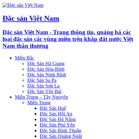
Đặc sản Việt Nam
Đặc sản Việt Nam - Trang thông tin, quảng bá các
loại đặc sản các vùng miền trên khắp đất nước Việt
Nam thân thương
Miền Bắc
Đặc Sản Hà Giang
Đặc Sản Hòa Bình
Đặc Sản Ninh Bình
Đặc Sản Sa Pa
Đặc Sản Sơn La
Đặc Sản Yên Bái
Miền Trung – Tây Nguyên
Miền Trung
Đặc Sản Huế
Đặc Sản Hội An
Đặc Sản Đà Nẵng
Đặc Sản Phú Yên
Đặc Sản Bình Thuận
Đặc Sản Quảng Ngãi