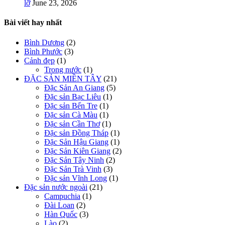
lỡ
June 23, 2026
Bài viết hay nhất
Bình Dương
(2)
Bình Phước
(3)
Cảnh đẹp
(1)
Trong nước
(1)
ĐẶC SẢN MIỀN TÂY
(21)
Đặc Sản An Giang
(5)
Đặc sản Bạc Liêu
(1)
Đặc sản Bến Tre
(1)
Đặc sản Cà Màu
(1)
Đặc sản Cần Thơ
(1)
Đặc sản Đồng Tháp
(1)
Đặc Sản Hậu Giang
(1)
Đặc Sản Kiên Giang
(2)
Đặc Sản Tây Ninh
(2)
Đặc Sản Trà Vinh
(3)
Đặc sản Vĩnh Long
(1)
Đặc sản nước ngoài
(21)
Campuchia
(1)
Đài Loan
(2)
Hàn Quốc
(3)
Lào
(2)