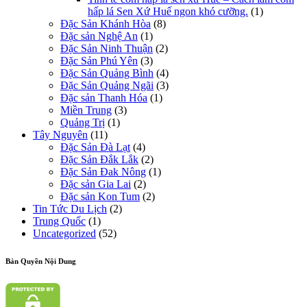
hấp lá Sen Xứ Huế ngon khó cưỡng.
(1)
Đặc Sản Khánh Hòa
(8)
Đặc sản Nghệ An
(1)
Đặc Sản Ninh Thuận
(2)
Đặc Sản Phú Yên
(3)
Đặc Sản Quảng Bình
(4)
Đặc Sản Quảng Ngãi
(3)
Đặc sản Thanh Hóa
(1)
Miền Trung
(3)
Quảng Trị
(1)
Tây Nguyên
(11)
Đặc Sản Đà Lạt
(4)
Đặc Sản Đắk Lắk
(2)
Đặc Sản Đak Nông
(1)
Đặc sản Gia Lai
(2)
Đặc sản Kon Tum
(2)
Tin Tức Du Lịch
(2)
Trung Quốc
(1)
Uncategorized
(52)
Bản Quyền Nội Dung