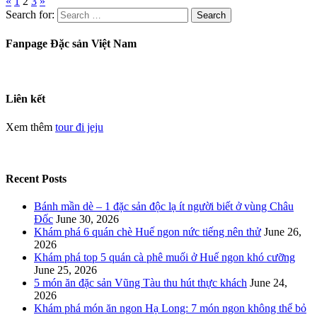
«
1
2
3
»
Search for:
Fanpage Đặc sản Việt Nam
Liên kết
Xem thêm
tour đi jeju
Recent Posts
Bánh mần dè – 1 đặc sản độc lạ ít người biết ở vùng Châu
Đốc
June 30, 2026
Khám phá 6 quán chè Huế ngon nức tiếng nên thử
June 26,
2026
Khám phá top 5 quán cà phê muối ở Huế ngon khó cưỡng
June 25, 2026
5 món ăn đặc sản Vũng Tàu thu hút thực khách
June 24,
2026
Khám phá món ăn ngon Hạ Long: 7 món ngon không thể bỏ