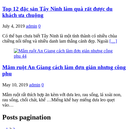
Top 12 đặc sản Tây Ninh làm quà rất được du
khách ưa chuộng
July 4, 2019
admin
0
Có thể bạn chưa biết Tây Ninh là một tỉnh thành có nhiều chùa
chiềng nổi tiếng và nhiều danh lam thắng cảnh đẹp. Ngoài
[…]
Mắm ruột An Giang cách làm đơn giản nhưng công
phu
May 10, 2019
admin
0
Mắm ruột rất thích hợp ăn kèm với dưa leo, rau sống, lá xoài non,
rau sống, chối chát, khế …Miếng khế hay miếng dưa leo quẹt
vào…
Posts pagination