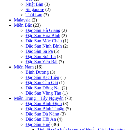
Nhật Bản
(3)
Singapore
(2)
Thái Lan
(3)
Malaysia
(2)
Miền Bắc
(23)
Đặc Sản Hà Giang
(2)
Đặc Sản Hòa Bình
(2)
Đặc Sản Mộc Châu
(1)
Đặc Sản Ninh Bình
(2)
Đặc Sản Sa Pa
(5)
Đặc Sản Sơn La
(3)
Đặc Sản Yên Bái
(3)
Miền Nam
(16)
Bình Dương
(3)
Đặc Sản Bạc Liêu
(1)
Đặc Sản Cần Giờ
(1)
Đặc Sản Đồng Nai
(2)
Đặc Sản Vũng Tàu
(1)
Miền Trung – Tây Nguyên
(78)
Đặc Sản Bình Định
(3)
Đặc Sản Bình Thuận
(5)
Đặc Sản Đà Nẵng
(3)
Đặc Sản Hội An
(4)
Đặc Sản Huế
(36)
Tinh tế cơm hấp lá sen xứ Huế – Cách làm cơm