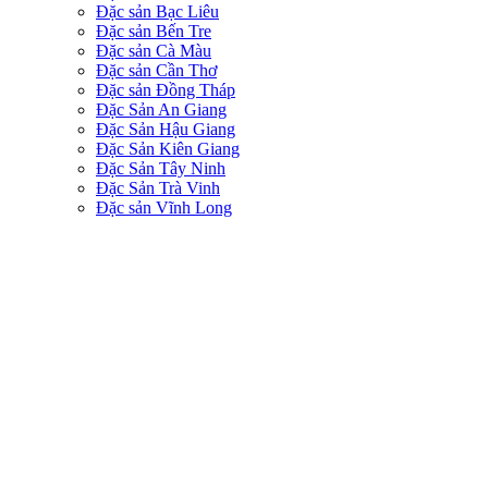
Đặc sản Bạc Liêu
Đặc sản Bến Tre
Đặc sản Cà Màu
Đặc sản Cần Thơ
Đặc sản Đồng Tháp
Đặc Sản An Giang
Đặc Sản Hậu Giang
Đặc Sản Kiên Giang
Đặc Sản Tây Ninh
Đặc Sản Trà Vinh
Đặc sản Vĩnh Long