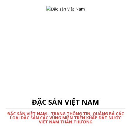
ĐẶC SẢN VIỆT NAM
ĐẶC SẢN VIỆT NAM - TRANG THÔNG TIN, QUẢNG BÁ CÁC
LOẠI ĐẶC SẢN CÁC VÙNG MIỀN TRÊN KHẮP ĐẤT NƯỚC
VIỆT NAM THÂN THƯƠNG