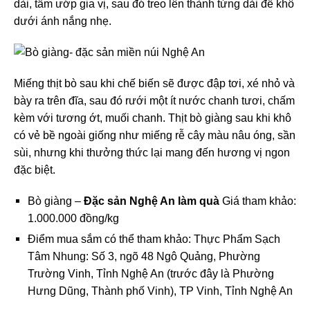
dài, tẩm ướp gia vị, sau đó treo lên thành từng dải để khô
dưới ánh nắng nhẹ.
Miếng thịt bò sau khi chế biến sẽ được đập tơi, xé nhỏ và
bày ra trên đĩa, sau đó rưới một ít nước chanh tươi, chấm
kèm với tương ớt, muối chanh. Thịt bò giàng sau khi khô
có vẻ bề ngoài giống như miếng rễ cây màu nâu óng, sần
sùi, nhưng khi thưởng thức lại mang đến hương vị ngon
đặc biệt.
Bò giàng –
Đặc sản Nghệ An làm quà
Giá tham khảo:
1.000.000 đồng/kg
Điểm mua sắm có thể tham khảo: Thực Phẩm Sạch
Tâm Nhung: Số 3, ngõ 48 Ngô Quảng, Phường
Trường Vinh, Tỉnh Nghệ An (trước đây là Phường
Hưng Dũng, Thành phố Vinh), TP Vinh, Tỉnh Nghệ An