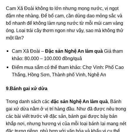
Cam Xã Đoài không to lớn nhưng mọng nước, vị ngọt
đậm nhẹ nhàng. Để bổ cam, cần dùng dao mỏng sắc và
bổ nhanh để không làm rụng nước từ mỗi múi cam vàng
óng. Loại trái cây thơm ngon như vậy, sao mà không thử
một lần?
Cam Xã Đoài –
Đặc sản Nghệ An làm quà
Giá tham
khảo: 80.000 – 100.000 đồng/quả
Điểm mua sắm có thể tham khảo: Chợ Vinh: Phố Cao
Thắng, Hồng Sơn, Thành phố Vinh, Nghệ An
9.Bánh gai xứ dừa
Trong danh sách các
đặc sản Nghệ An làm quà
, Bánh
gai xứ dừa nằm ở vị trí hàng đầu. Như đã được nêu trong
các bài viết trước về đặc sản, bánh gai được bày bán
khắp nơi, nhưng hương vị của mỗi loại bánh lại mang nét
đặc trưng riêng, phù hợp với văn hóa và khẩu vị cụ thể