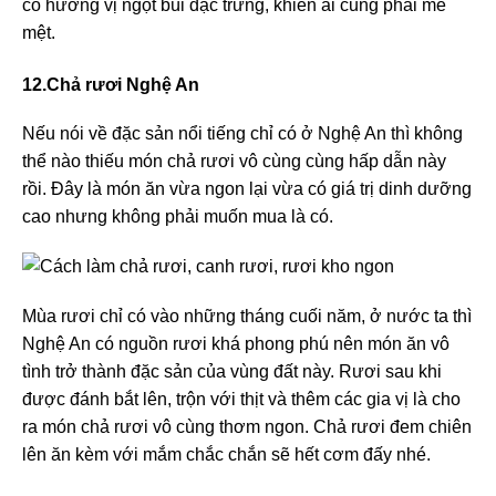
có hương vị ngọt bùi đặc trưng, khiến ai cũng phải mê
mệt.
12.Chả rươi Nghệ An
Nếu nói về đặc sản nổi tiếng chỉ có ở Nghệ An thì không
thể nào thiếu món chả rươi vô cùng cùng hấp dẫn này
rồi. Đây là món ăn vừa ngon lại vừa có giá trị dinh dưỡng
cao nhưng không phải muốn mua là có.
Mùa rươi chỉ có vào những tháng cuối năm, ở nước ta thì
Nghệ An có nguồn rươi khá phong phú nên món ăn vô
tình trở thành đặc sản của vùng đất này. Rươi sau khi
được đánh bắt lên, trộn với thịt và thêm các gia vị là cho
ra món chả rươi vô cùng thơm ngon. Chả rươi đem chiên
lên ăn kèm với mắm chắc chắn sẽ hết cơm đấy nhé.