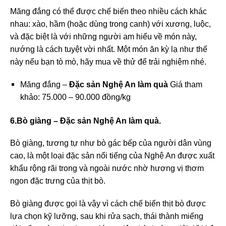
Măng đắng có thể được chế biến theo nhiều cách khác
nhau: xào, hầm (hoặc dùng trong canh) với xương, luộc,
và đặc biệt là với những người am hiểu về món này,
nướng là cách tuyệt vời nhất. Một món ăn kỳ lạ như thế
này nếu bạn tò mò, hãy mua về thử để trải nghiệm nhé.
Măng đắng –
Đặc sản Nghệ An làm quà
Giá tham
khảo: 75.000 – 90.000 đồng/kg
6.Bò giàng –
Đặc sản Nghệ An làm quà
.
Bò giàng, tương tự như bò gác bếp của người dân vùng
cao, là một loại đặc sản nổi tiếng của Nghệ An được xuất
khẩu rộng rãi trong và ngoài nước nhờ hương vị thơm
ngon đặc trưng của thịt bò.
Bò giàng được gọi là vậy vì cách chế biến thịt bò được
lựa chọn kỹ lưỡng, sau khi rửa sạch, thái thành miếng