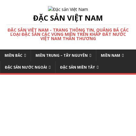
ĐẶC SẢN VIỆT NAM
ĐẶC SẢN VIỆT NAM - TRANG THÔNG TIN, QUẢNG BÁ CÁC
LOẠI ĐẶC SẢN CÁC VÙNG MIỀN TRÊN KHẮP ĐẤT NƯỚC
VIỆT NAM THÂN THƯƠNG
MIỀN BẮC
MIỀN TRUNG – TÂY NGUYÊN
MIỀN NAM
ĐẶC SẢN NƯỚC NGOÀI
ĐẶC SẢN MIỀN TÂY