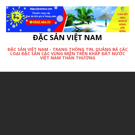
ĐẶC SẢN VIỆT NAM
ĐẶC SẢN VIỆT NAM - TRANG THÔNG TIN, QUẢNG BÁ CÁC
LOẠI ĐẶC SẢN CÁC VÙNG MIỀN TRÊN KHẮP ĐẤT NƯỚC
VIỆT NAM THÂN THƯƠNG