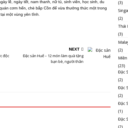
y lễ, ngày tết, nam thanh, nữ tú, sinh viên, học sinh, du
(3)
 quán cơm hến, chè bắp Cồn để vừa thưởng thức một trong
Sing
ại một vùng yên tĩnh.
(2)
Thái 
(3)
Mala
NEXT
(2)
c độc
Đặc sản Huế – 12 món làm quà tặng
Miền
bạn bè, người thân
(23)
Đặc 
(2)
Đặc 
(2)
Đặc 
(1)
Đặc 
(2)