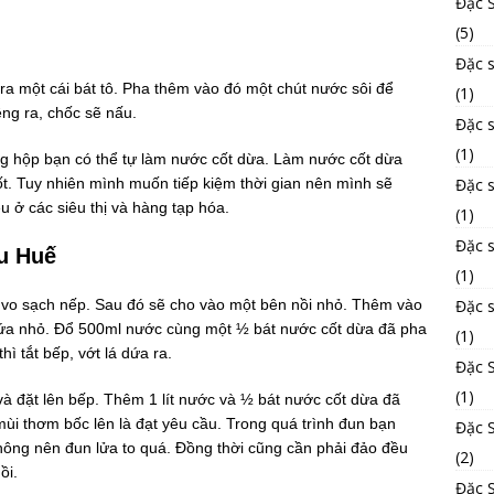
Đặc 
(5)
Đặc s
a một cái bát tô. Pha thêm vào đó một chút nước sôi để
(1)
êng ra, chốc sẽ nấu.
Đặc 
(1)
 hộp bạn có thể tự làm nước cốt dừa. Làm nước cốt dừa
Đặc 
t. Tuy nhiên mình muốn tiếp kiệm thời gian nên mình sẽ
 ở các siêu thị và hàng tạp hóa.
(1)
Đặc 
u Huế
(1)
Đặc 
i vo sạch nếp. Sau đó sẽ cho vào một bên nồi nhỏ. Thêm vào
dứa nhỏ. Đổ 500ml nước cùng một ½ bát nước cốt dừa đã pha
(1)
hì tắt bếp, vớt lá dứa ra.
Đặc 
(1)
 và đặt lên bếp. Thêm 1 lít nước và ½ bát nước cốt dừa đã
ùi thơm bốc lên là đạt yêu cầu. Trong quá trình đun bạn
Đặc S
hông nên đun lửa to quá. Đồng thời cũng cần phải đảo đều
(2)
ồi.
Đặc 