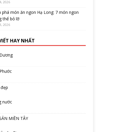
4, 2026
 phá món ăn ngon Hạ Long: 7 món ngon
 thể bỏ lỡ
3, 2026
 VIẾT HAY NHẤT
 Dương
 Phước
 đẹp
g nước
SẢN MIỀN TÂY