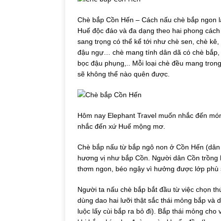
Chè bắp Cồn Hến – Cách nấu chè bắp ngon lạ
Huế độc đáo và đa dạng theo hai phong các
sang trọng có thể kể tới như chè sen, chè kê,
đậu ngự… chè mang tính dân dã có chè bắp, c
bọc đậu phụng,.. Mỗi loại chè đều mang tron
sẽ không thể nào quên được.
Hôm nay Elephant Travel muốn nhắc đến món
nhắc đến xứ Huế mộng mơ.
Chè bắp nấu từ bắp ngô non ở Cồn Hến (dân H
hương vị như bắp Cồn. Người dân Cồn trồng b
thơm ngon, béo ngậy vì hưởng được lớp phù s
Người ta nấu chè bắp bắt đầu từ việc chọn th
dùng dao hai lưỡi thật sắc thái mỏng bắp và 
luộc lấy cùi bắp ra bỏ đi). Bắp thái mỏng cho