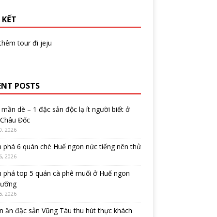
 KẾT
 thêm
tour đi jeju
ENT POSTS
mần dè – 1 đặc sản độc lạ ít người biết ở
 Châu Đốc
0, 2026
 phá 6 quán chè Huế ngon nức tiếng nên thử
6, 2026
 phá top 5 quán cà phê muối ở Huế ngon
cưỡng
5, 2026
 ăn đặc sản Vũng Tàu thu hút thực khách