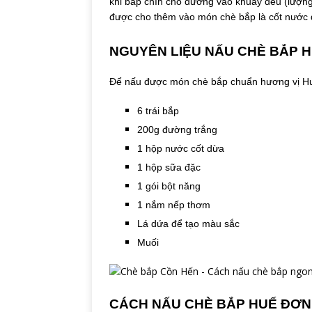
khi bắp chín cho đường vào khuấy đều (lượn
được cho thêm vào món chè bắp là cốt nước 
NGUYÊN LIỆU NẤU CHÈ BẮP 
Để nấu được món chè bắp chuẩn hương vị Huế
6 trái bắp
200g đường trắng
1 hộp nước cốt dừa
1 hộp sữa đặc
1 gói bột năng
1 nắm nếp thơm
Lá dứa để tạo màu sắc
Muối
CÁCH NẤU CHÈ BẮP HUẾ ĐƠN 