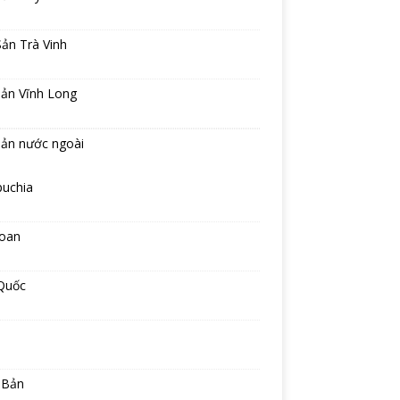
ản Trà Vinh
sản Vĩnh Long
sản nước ngoài
uchia
Loan
Quốc
 Bản