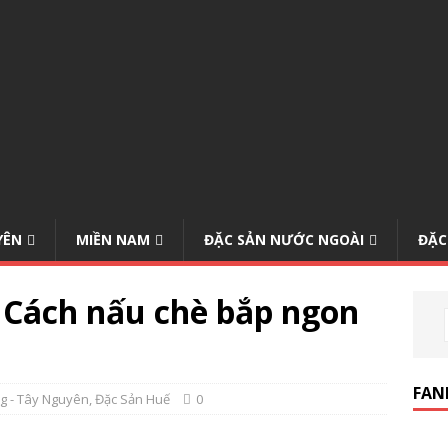
YÊN
MIỀN NAM
ĐẶC SẢN NƯỚC NGOÀI
ĐẶC
 Cách nấu chè bắp ngon
FAN
g - Tây Nguyên
,
Đặc Sản Huế
0