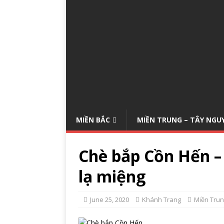
MIỀN BẮC
MIỀN TRUNG – TÂY NGU
Chè bắp Cồn Hến –
lạ miệng
June 25, 2020
Khánh Trang
Miền Trun