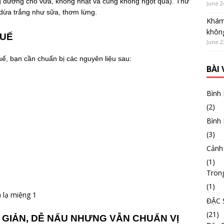
g đường cho vừa, không nhạt và cũng không ngọt quá). Thứ
June 2
dừa trắng như sữa, thơm lừng.
Khám
không
HUẾ
June 2
, bạn cần chuẩn bị các nguyên liệu sau:
BÀI
Bình
(2)
Bình
(3)
Cảnh
(1)
Tron
(1)
ĐẶC 
(21)
GIẢN, DỄ NẤU NHƯNG VẪN CHUẨN VỊ