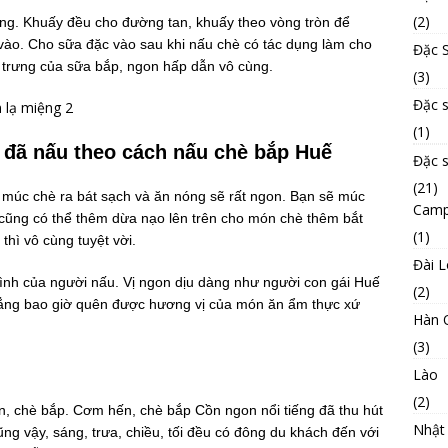
(2)
ng. Khuấy đều cho đường tan, khuấy theo vòng tròn để
 vào. Cho sữa đặc vào sau khi nấu chè có tác dụng làm cho
Đặc S
 trưng của sữa bắp, ngon hấp dẫn vô cùng.
(3)
Đặc 
(1)
đã nấu theo cách nấu chè bắp Huế
Đặc 
(21)
n múc chè ra bát sạch và ăn nóng sẽ rất ngon. Bạn sẽ múc
Camp
cũng có thể thêm dừa nạo lên trên cho món chè thêm bắt
(1)
hì vô cùng tuyệt vời.
Đài 
ình của người nấu. Vị ngon dịu dàng như người con gái Huế
(2)
hẳng bao giờ quên được hương vị của món ăn ẩm thực xứ
Hàn 
(3)
Lào
(2)
, chè bắp. Cơm hến, chè bắp Cồn ngon nổi tiếng đã thu hút
Nhật
g vậy, sáng, trưa, chiều, tối đều có đông du khách đến với