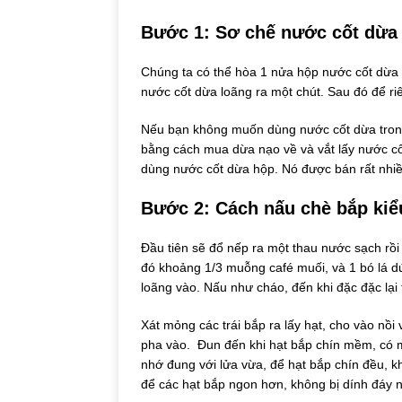
Bước 1: Sơ chế nước cốt dừa
Chúng ta có thể hòa 1 nửa hộp nước cốt dừa r
nước cốt dừa loãng ra một chút. Sau đó để ri
Nếu bạn không muốn dùng nước cốt dừa trong
bằng cách mua dừa nạo về và vắt lấy nước cố
dùng nước cốt dừa hộp. Nó được bán rất nhiều
Bước 2: Cách nấu chè bắp kiể
Đầu tiên sẽ đổ nếp ra một thau nước sạch rồ
đó khoảng 1/3 muỗng café muối, và 1 bó lá 
loãng vào. Nấu như cháo, đến khi đặc đặc lại t
Xát mỏng các trái bắp ra lấy hạt, cho vào nồi
pha vào. Đun đến khi hạt bắp chín mềm, có m
nhớ đung với lửa vừa, để hạt bắp chín đều, k
để các hạt bắp ngon hơn, không bị dính đáy n