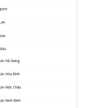
apore
Lan
ysia
 Bắc
Sản Hà Giang
Sản Hòa Bình
Sản Mộc Châu
Sản Ninh Bình