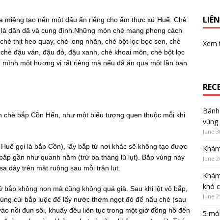
LIÊN
 miệng tạo nên một dấu ấn riêng cho ẩm thực xứ Huế. Chè
h là dân dã và cung đình.Những món chè mang phong cách
 chè thịt heo quay, chè long nhãn, chè bột lọc bọc sen, chè
Xem
hè đậu ván, đậu đỏ, đậu xanh, chè khoai môn, chè bột lọc
g mình một hương vị rất riêng mà nếu đã ăn qua một lần bạn
REC
Bánh 
 chè bắp Cồn Hến, như một biểu tượng quen thuộc mỗi khi
vùng
June 3
uế gọi là bắp Cồn), lấy bắp từ nơi khác sẽ không tạo được
Khám
ắp gần như quanh năm (trừ ba tháng lũ lụt). Bắp vùng này
June 2
a dày trên mặt ruộng sau mỗi trận lụt.
Khám
khó 
ứ bắp không non mà cũng không quá già. Sau khi lột vỏ bắp,
June 2
dùng cùi bắp luộc để lấy nước thơm ngọt đó để nấu chè (sau
 vào nồi đun sôi, khuấy đều liên tục trong một giờ đồng hồ đến
5 món