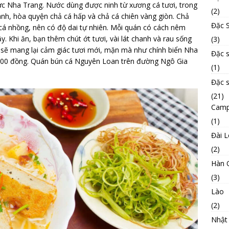
c Nha Trang. Nước dùng được ninh từ xương cá tươi, trong
(2)
nh, hòa quyện chả cá hấp và chả cá chiên vàng giòn. Chả
Đặc S
cá nhồng, nên có độ dai tự nhiên. Mỗi quán có cách nêm
. Khi ăn, bạn thêm chút ớt tươi, vài lát chanh và rau sống
(3)
ị sẽ mang lại cảm giác tươi mới, mặn mà như chính biển Nha
Đặc 
000 đồng. Quán bún cá Nguyên Loan trên đường Ngô Gia
(1)
Đặc 
(21)
Camp
(1)
Đài 
(2)
Hàn 
(3)
Lào
(2)
Nhật