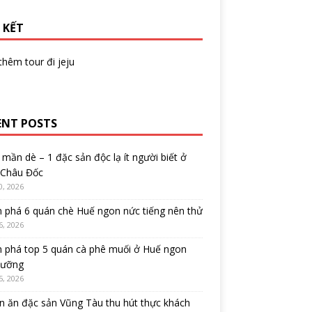
 KẾT
 thêm
tour đi jeju
ENT POSTS
mần dè – 1 đặc sản độc lạ ít người biết ở
 Châu Đốc
0, 2026
 phá 6 quán chè Huế ngon nức tiếng nên thử
6, 2026
 phá top 5 quán cà phê muối ở Huế ngon
cưỡng
5, 2026
 ăn đặc sản Vũng Tàu thu hút thực khách