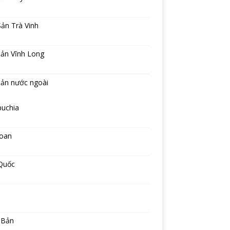
ản Trà Vinh
sản Vĩnh Long
sản nước ngoài
uchia
Loan
Quốc
 Bản