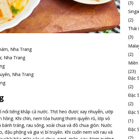
(3)
Sing
(2)
Thái 
(3)
Mala
hám, Nha Trang
(2)
ự, Nha Trang
Miền
ang
(23)
huyên, Nha Trang
Đặc 
ang
(2)
g
Đặc 
(2)
ổi tiếng khắp cả nước. Thịt heo được xay nhuyễn, ướp
Đặc 
an hồng. Khi chín, nem tỏa hương thơm quyến rũ, lớp vỏ
(1)
bánh tráng, rau sống, xoài chua và đồ chua giòn. Nước
Đặc 
o, đậu phộng và gia vị bí truyền. Khi cuốn nem với rau và
(2)
ự hài hòa giữa các vị chua, ngọt, mặn, cay. Nem nướng