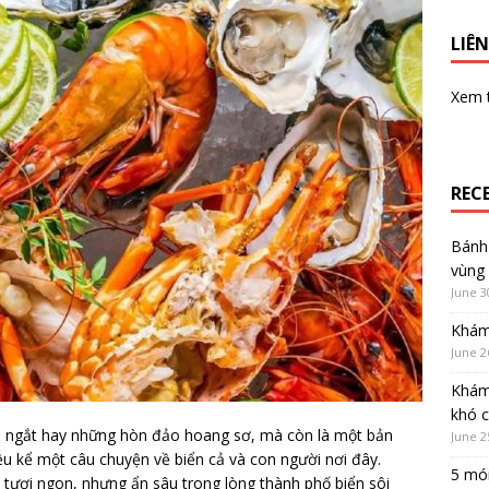
LIÊN
Xem
REC
Bánh 
vùng
June 3
Khám
June 2
Khám
khó 
h ngắt hay những hòn đảo hoang sơ, mà còn là một bản
June 2
u kể một câu chuyện về biển cả và con người nơi đây.
5 món
 tươi ngon, nhưng ẩn sâu trong lòng thành phố biển sôi