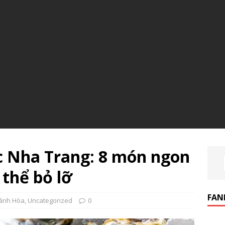
 Nha Trang: 8 món ngon
thể bỏ lỡ
FAN
ánh Hòa
,
Uncategorized
0