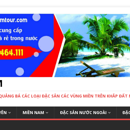
M
 QUẢNG BÁ CÁC LOẠI ĐẶC SẢN CÁC VÙNG MIỀN TRÊN KHẮP ĐẤ
YÊN
MIỀN NAM
ĐẶC SẢN NƯỚC NGOÀI
ĐẶC