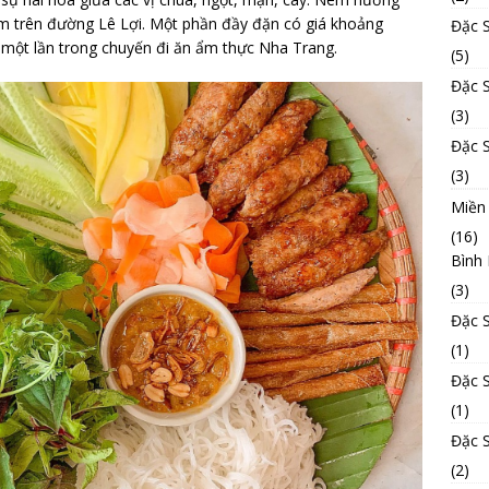
ằm trên đường Lê Lợi. Một phần đầy đặn có giá khoảng
Đặc 
 một lần trong chuyến đi ăn ẩm thực Nha Trang.
(5)
Đặc 
(3)
Đặc 
(3)
Miền
(16)
Bình
(3)
Đặc 
(1)
Đặc 
(1)
Đặc 
(2)