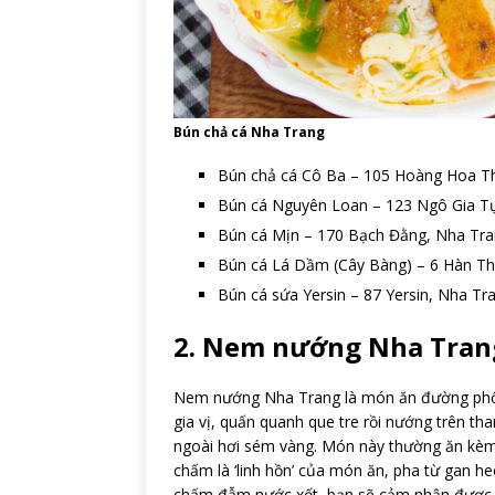
Bún chả cá Nha Trang
Bún chả cá Cô Ba – 105 Hoàng Hoa T
Bún cá Nguyên Loan – 123 Ngô Gia T
Bún cá Mịn – 170 Bạch Đằng, Nha Tr
Bún cá Lá Dầm (Cây Bàng) – 6 Hàn T
Bún cá sứa Yersin – 87 Yersin, Nha Tr
2. Nem nướng Nha Tran
Nem nướng Nha Trang là món ăn đường phố n
gia vị, quấn quanh que tre rồi nướng trên th
ngoài hơi sém vàng. Món này thường ăn kèm 
chấm là ‘linh hồn’ của món ăn, pha từ gan he
chấm đẫm nước xốt, bạn sẽ cảm nhận được s