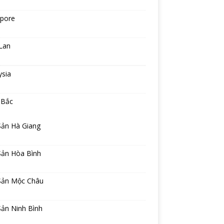
apore
Lan
ysia
 Bắc
Sản Hà Giang
Sản Hòa Bình
Sản Mộc Châu
Sản Ninh Bình