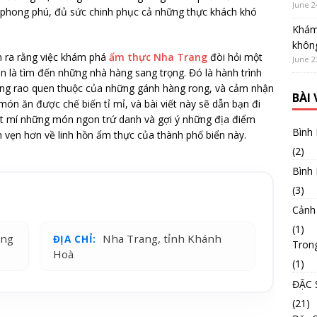
June 2
, phong phú, đủ sức chinh phục cả những thực khách khó
Khám
không
n ra rằng việc khám phá
ẩm thực Nha Trang
đòi hỏi một
June 2
ần là tìm đến những nhà hàng sang trọng. Đó là hành trình
iếng rao quen thuộc của những gánh hàng rong, và cảm nhận
BÀI
ón ăn được chế biến tỉ mỉ, và bài viết này sẽ dẫn bạn đi
ật mí những món ngon trứ danh và gợi ý những địa điểm
Bình
n vẹn hơn về linh hồn ẩm thực của thành phố biển này.
(2)
Bình
(3)
Cảnh
(1)
áng
Nha Trang, tỉnh Khánh
ĐỊA CHỈ:
Tron
Hoà
(1)
ĐẶC 
(21)