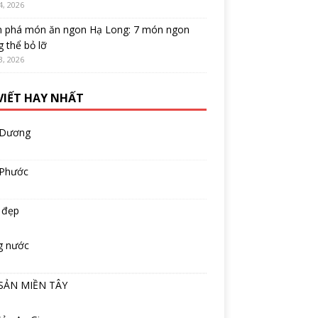
4, 2026
 phá món ăn ngon Hạ Long: 7 món ngon
 thể bỏ lỡ
3, 2026
 VIẾT HAY NHẤT
 Dương
 Phước
 đẹp
g nước
SẢN MIỀN TÂY