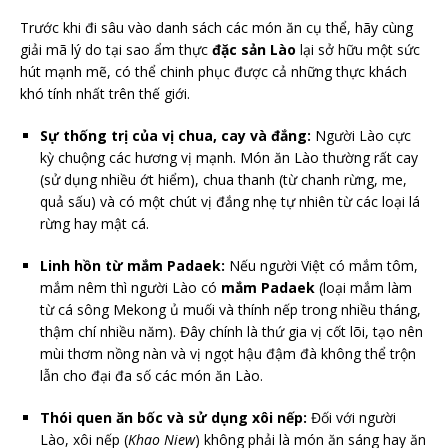
Trước khi đi sâu vào danh sách các món ăn cụ thể, hãy cùng
giải mã lý do tại sao ẩm thực
đặc sản Lào
lại sở hữu một sức
hút mạnh mẽ, có thể chinh phục được cả những thực khách
khó tính nhất trên thế giới.
Sự thống trị của vị chua, cay và đắng:
Người Lào cực
kỳ chuộng các hương vị mạnh. Món ăn Lào thường rất cay
(sử dụng nhiều ớt hiểm), chua thanh (từ chanh rừng, me,
quả sấu) và có một chút vị đắng nhẹ tự nhiên từ các loại lá
rừng hay mật cá.
Linh hồn từ mắm Padaek:
Nếu người Việt có mắm tôm,
mắm nêm thì người Lào có
mắm Padaek
(loại mắm làm
từ cá sông Mekong ủ muối và thính nếp trong nhiều tháng,
thậm chí nhiều năm). Đây chính là thứ gia vị cốt lõi, tạo nên
mùi thơm nồng nàn và vị ngọt hậu đậm đà không thể trộn
lẫn cho đại đa số các món ăn Lào.
Thói quen ăn bốc và sử dụng xôi nếp:
Đối với người
Lào, xôi nếp (
Khao Niew
) không phải là món ăn sáng hay ăn