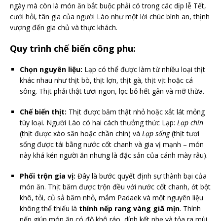
ngày mà còn là món ăn bắt buộc phải có trong các dịp lễ Tết,
cưới hỏi, tân gia của người Lào như một lời chúc bình an, thịnh
vượng đến gia chủ và thực khách.
Quy trình chế biến công phu:
Chọn nguyên liệu:
Lạp có thể được làm từ nhiều loại thịt
khác nhau như thịt bò, thịt lợn, thịt gà, thịt vịt hoặc cá
sông. Thịt phải thật tươi ngon, lọc bỏ hết gân và mỡ thừa.
Chế biến thịt:
Thịt được băm thật nhỏ hoặc xắt lát mỏng
tùy loại. Người Lào có hai cách thưởng thức Lạp:
Lạp chín
(thịt được xào săn hoặc chần chín) và
Lạp sống
(thịt tươi
sống được tái bằng nước cốt chanh và gia vị mạnh – món
này khá kén người ăn nhưng là đặc sản của cánh mày râu).
Phối trộn gia vị:
Đây là bước quyết định sự thành bại của
món ăn. Thịt băm được trộn đều với nước cốt chanh, ớt bột
khô, tỏi, củ sả băm nhỏ, mắm Padaek và một nguyên liệu
không thể thiếu là
thính nếp rang vàng giã mịn
. Thính
nếp giúp món ăn có độ khô ráo, dính kết nhẹ và tỏa ra mùi