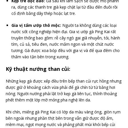
Kẹp tre độc đáo:
Gà sau khi làm sạch sẽ được mổ phanh
ra, dùng các thanh tre già kẹp chặt lại từ đầu đến đuôi rồi
cố định bằng dây thép hoặc lạt tre.
Gia vị tẩm ướp thô mộc:
Người ta không dùng các loại
nước sốt công nghiệp hiện đại. Gia vị ướp gà Ping Kai rất
truyền thống bao gồm: rễ cây ngò gai giã nhuyễn, tỏi, hành
tím, củ sả, tiêu đen, nước mắm ngon và một chút nước
tương. Gà được xoa bóp đều với gia vị và để qua đêm cho
thấm vào tận bên trong xương.
Kỹ thuật nướng than củi:
Những kẹp gà được xếp đều trên bếp than củi rực hồng nhưng
được giữ ở khoảng cách vừa phải để gà chín từ từ bằng hơi
nóng. Người nướng phải lật trở kẹp gà liên tục, thỉnh thoảng
phết thêm một lớp mỡ mỏng pha nghệ lên da.
Khi chín, miếng gà Ping Kai có lớp da màu vàng óng, giòn rụm
bên ngoài nhưng phần thịt bên trong vẫn giữ được độ ẩm,
mềm mại, ngọt mọng nước và phảng phất mùi khói bếp củi