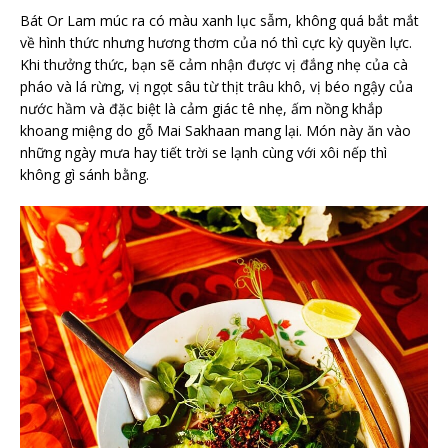
Bát Or Lam múc ra có màu xanh lục sẫm, không quá bắt mắt
về hình thức nhưng hương thơm của nó thì cực kỳ quyền lực.
Khi thưởng thức, bạn sẽ cảm nhận được vị đắng nhẹ của cà
pháo và lá rừng, vị ngọt sâu từ thịt trâu khô, vị béo ngậy của
nước hầm và đặc biệt là cảm giác tê nhẹ, ấm nồng khắp
khoang miệng do gỗ Mai Sakhaan mang lại. Món này ăn vào
những ngày mưa hay tiết trời se lạnh cùng với xôi nếp thì
không gì sánh bằng.