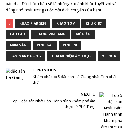
bản địa. Đó chắc chắn sẽ là những khoảnh khắc tuyệt vời và
đáng nhớ nhất trong cuộc đời dịch chuyển của bạn!
KHAO PIAK SEN
KHAO TOM
KHU CHỢ
LÀO LÀO
LUANG PRABANG
MÓN ĂN
NAM VẮN
PING GAI
PING PA
TAM MAK HOONG
TRẢI NGHIỆM ẨM THỰC
VỊ CHUA
PREVIOUS
Khám phá top 5 đặc sản Hà Giang nhất định phải
thử
NEXT
Top 5 đặc sản Nhật Bản: Hành trình khám phá ẩm
thực xứ Phù Tang