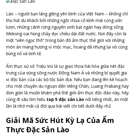
Lào – người bạn láng giềng yên bình của Việt Nam – không chỉ
thu hút du khách bởi những ngôi chùa cổ kính mái cong uốn
lượn, những cánh rừng nguyên sinh bạt ngàn hay dòng sông
Mekong oai hùng chảy dọc chiều dài đất nước. Nơi đây còn là
một “viên ngọc thô” trong bản đồ ẩm thực thế giới với những
món ăn mang hương vị mộc mạc, hoang dã nhưng lại vô cùng
bùng nổ và tinh tế.
Ẩm thực xứ sở Triệu Voi là sự giao thoa hài hòa giữa nét đặc
trưng của vùng sông nước Đông Nam Á và những bí quyết gia
vị độc bản của các bộ tộc bản địa. Nếu bạn đang lên kế hoạch
cho một chuyến du ngoạn đến Viêng Chăn, Luang Prabang hay
đơn giản là muốn khám phá thế giới ẩm thực độc đáo này, hãy
cùng đi sâu tìm hiểu
top 5 đặc sản Lào
nổi tiếng nhất, ăn một
lần là nhớ mãi cả đời qua bài viết chi tiết dưới đây.<h2
Giải Mã Sức Hút Kỳ Lạ Của Ẩm
Thực Đặc Sản Lào