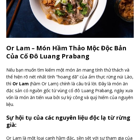
Or Lam – Món Hầm Thảo Mộc Độc Bản
Của Cố Đô Luang Prabang
Nếu bạn muốn tìm kiếm một món ăn mang tính thử thách và
thể hiện rõ nét nhất tính “hoang dã” của ẩm thực rừng núi Lào,
thì
Or Lam
(hầm Or Lam) chính là câu trả lời. Đây là món ăn
đặc sản có nguồn gốc từ vùng cố đô Luang Prabang, ngày xưa
vốn là món ăn tiến vua bởi sự kỳ công và quý hiếm của nguyên
liệu.
Sự hội tụ của các nguyên liệu độc lạ từ rừng
già:
Or Lam là một loại canh hầm đặc, sền sệt với sự tham gia của