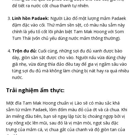
để tiết ra nước cốt chua thanh tự nhiên.
Linh hồn Padaek:
Người Lào đổ một lượng mắm Padaek
đậm đặc vào cối. Thứ mắm sền sệt, có màu nâu sẫm này
chính là yếu tố cốt lõi phân biệt Tam Mak Hoong với Som
Tum Thái (vốn chủ yếu dùng nước mắm thông thường).
Trộn đu đủ:
Cuối cùng, những sợi đu đủ xanh được bào
dày, giòn sần sật được cho vào. Người nấu vừa dùng chày
giã nhẹ, vừa dùng thìa đảo đều tay để gia vị ngấm sâu vào
từng sợi đu đủ mà không làm chúng bị nát hay ra quá nhiều
nước.
Trải nghiệm ẩm thực:
Một đĩa Tam Mak Hoong chuẩn vị Lào sẽ có màu sắc khá
sẫm từ mắm Padaek, lốm đốm màu đỏ của ớt và cà chua. Khi
ăn miếng đầu tiên, bạn sẽ ngay lập tức bị choáng ngợp bởi vị
cay nồng xộc lên mũi, sau đó là vị mặn mòi, ngọt sâu đặc
trưng của mắm cá, vị chua gắt của chanh và độ giòn tan của