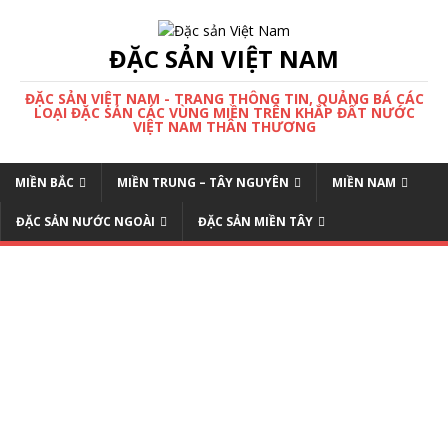
ĐẶC SẢN VIỆT NAM
ĐẶC SẢN VIỆT NAM - TRANG THÔNG TIN, QUẢNG BÁ CÁC
LOẠI ĐẶC SẢN CÁC VÙNG MIỀN TRÊN KHẮP ĐẤT NƯỚC
VIỆT NAM THÂN THƯƠNG
MIỀN BẮC
MIỀN TRUNG – TÂY NGUYÊN
MIỀN NAM
ĐẶC SẢN NƯỚC NGOÀI
ĐẶC SẢN MIỀN TÂY