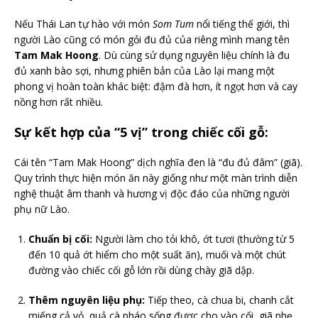
Nếu Thái Lan tự hào với món
Som Tum
nổi tiếng thế giới, thì
người Lào cũng có món gỏi đu đủ của riêng mình mang tên
Tam Mak Hoong
. Dù cùng sử dụng nguyên liệu chính là đu
đủ xanh bào sợi, nhưng phiên bản của Lào lại mang một
phong vị hoàn toàn khác biệt: đậm đà hơn, ít ngọt hơn và cay
nồng hơn rất nhiều.
Sự kết hợp của “5 vị” trong chiếc cối gỗ:
Cái tên “Tam Mak Hoong” dịch nghĩa đen là “đu đủ đâm” (giã).
Quy trình thực hiện món ăn này giống như một màn trình diễn
nghệ thuật âm thanh và hương vị độc đáo của những người
phụ nữ Lào.
Chuẩn bị cối:
Người làm cho tỏi khô, ớt tươi (thường từ 5
đến 10 quả ớt hiểm cho một suất ăn), muối và một chút
đường vào chiếc cối gỗ lớn rồi dùng chày giã dập.
Thêm nguyên liệu phụ:
Tiếp theo, cà chua bi, chanh cắt
miếng cả vỏ, quả cà pháo sống được cho vào cối, giã nhẹ