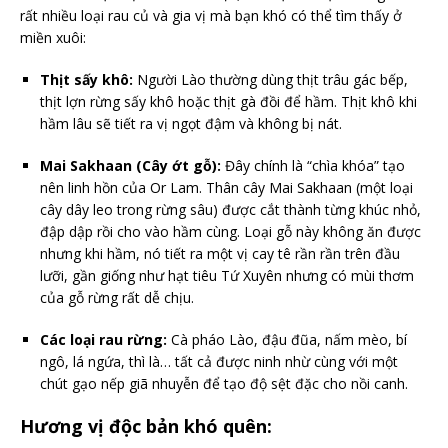
rất nhiều loại rau củ và gia vị mà bạn khó có thể tìm thấy ở
miền xuôi:
Thịt sấy khô:
Người Lào thường dùng thịt trâu gác bếp,
thịt lợn rừng sấy khô hoặc thịt gà đồi để hầm. Thịt khô khi
hầm lâu sẽ tiết ra vị ngọt đậm và không bị nát.
Mai Sakhaan (Cây ớt gỗ):
Đây chính là “chìa khóa” tạo
nên linh hồn của Or Lam. Thân cây Mai Sakhaan (một loại
cây dây leo trong rừng sâu) được cắt thành từng khúc nhỏ,
đập dập rồi cho vào hầm cùng. Loại gỗ này không ăn được
nhưng khi hầm, nó tiết ra một vị cay tê rần rần trên đầu
lưỡi, gần giống như hạt tiêu Tứ Xuyên nhưng có mùi thơm
của gỗ rừng rất dễ chịu.
Các loại rau rừng:
Cà pháo Lào, đậu đũa, nấm mèo, bí
ngô, lá ngứa, thì là… tất cả được ninh nhừ cùng với một
chút gạo nếp giã nhuyễn để tạo độ sệt đặc cho nồi canh.
Hương vị độc bản khó quên: