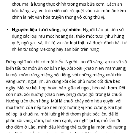
chơi, mà là lương thực chính trong mọi bữa cơm. Cách ăn
bốc bằng tay, vo tròn viên xôi rồi quệt vào các món ăn kèm
chính là nét văn hóa truyền thống vô cùng thú vị.
Nguyên liệu tươi sống, tự nhiên:
Người Lào ưu tiên sử
dụng các loại rau mộc hoang dã, thảo mộc tươi (như húng
quế, ngò gai, sả, thì là) và các loại thịt, cá được đánh bắt tự
nhiên từ sông Mekong hay săn bắn trên rừng.
Đừng nghĩ xôi chỉ có một kiểu. Người Lào đã sáng tạo ra vô số
biến tấu từ món ăn cơ bản này. Xôi xoài (khao niew mamuang)
là một món tráng miệng nổi tiếng, với những miếng xoài chín
vàng ươm, ngọt lịm, ăn cùng xôi dẻo phủ nước cốt dừa béo
ngậy. Một sự kết hợp hoàn hảo giữa vị ngọt, béo và thơm. Rồi
còn nữa, xôi nướng (khao niew ping) được gói trong lá chuối.
Nướng trên than hồng. Mùi lá chuối cháy xém hòa quyện với
mùi thơm của nếp tạo nên một hương vị khó cưỡng. Khi bạn
xé lớp lá chuối ra, một luồng khói thơm phức bốc lên, để lộ
phần xôi vàng ươm, hơi xém cạnh, và nghĩ lại thì, mỗi lần đi
chợ đêm ở Lào, mình đều không thể cưỡng lại món xôi nướng