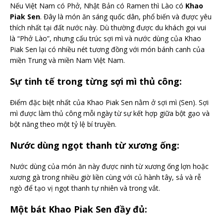
Nếu Việt Nam có Phở, Nhật Bản có Ramen thì Lào có
Khao
Piak Sen
. Đây là món ăn sáng quốc dân, phổ biến và được yêu
thích nhất tại đất nước này. Dù thường được du khách gọi vui
là “Phở Lào”, nhưng cấu trúc sợi mì và nước dùng của Khao
Piak Sen lại có nhiều nét tương đồng với món bánh canh của
miền Trung và miền Nam Việt Nam.
Sự tinh tế trong từng sợi mì thủ công:
Điểm đặc biệt nhất của Khao Piak Sen nằm ở sợi mì (Sen). Sợi
mì được làm thủ công mỗi ngày từ sự kết hợp giữa bột gạo và
bột năng theo một tỷ lệ bí truyền.
Nước dùng ngọt thanh từ xương ống:
Nước dùng của món ăn này được ninh từ xương ống lợn hoặc
xương gà trong nhiều giờ liền cùng với củ hành tây, sả và rễ
ngò để tạo vị ngọt thanh tự nhiên và trong vắt.
Một bát Khao Piak Sen đầy đủ: