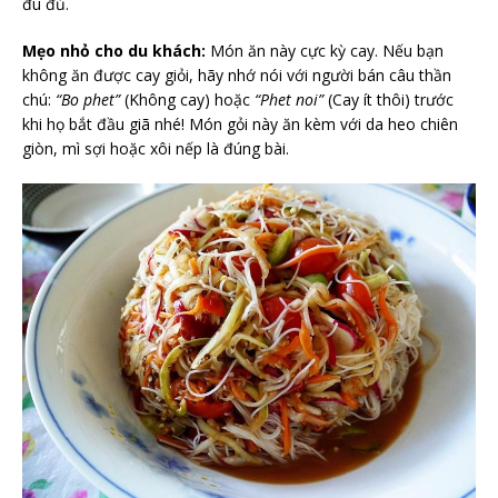
đu đủ.
Mẹo nhỏ cho du khách:
Món ăn này cực kỳ cay. Nếu bạn
không ăn được cay giỏi, hãy nhớ nói với người bán câu thần
chú:
“Bo phet”
(Không cay) hoặc
“Phet noi”
(Cay ít thôi) trước
khi họ bắt đầu giã nhé! Món gỏi này ăn kèm với da heo chiên
giòn, mì sợi hoặc xôi nếp là đúng bài.