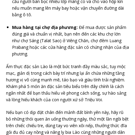
cầu người bán bọc nhiều lớp màng co và cho vào hộp kín
nếu muốn mang lên máy bay hoặc vận chuyển đường dài
bằng ô tô.
Mua hàng tại chợ địa phương:
Để mua được sản phẩm
đúng giá và chuẩn vị nhất, bạn nên đến các khu chợ lớn
như chợ Sáng (Talat Sao) ở Viêng Chăn, chợ đêm Luang
Prabang hoặc các cửa hàng đặc sản có chứng nhận của địa
phương.
Ẩm thực đặc sản Lào là một bức tranh đầy màu sắc, tuy mộc
mạc, giản dị trong cách bày trí nhưng lại ẩn chứa những tầng
hương vị vô cùng mạnh mẽ, táo bạo và giàu tính trải nghiệm.
Khám phá 5 món ăn đặc sản tiêu biểu trên đây chính là cách
ngắn nhất để bạn thấu hiểu về phong cách sống, sự hào sảng
và lòng hiếu khách của con người xứ sở Triệu Voi.
Nếu bạn có dịp đặt chân đến mảnh đất bình yên này, hãy rũ
bỏ những thói quen ăn uống thường ngày, thử một lần ngồi bệt
trên chiếc chiếu tre, dùng tay vo viên xôi nếp, thưởng thức đĩa
gỏi đu đủ cay nồng và nâng ly bia Lào cùng những người dân