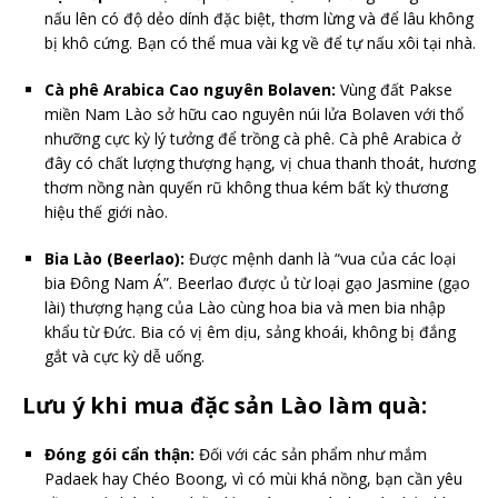
nấu lên có độ dẻo dính đặc biệt, thơm lừng và để lâu không
bị khô cứng. Bạn có thể mua vài kg về để tự nấu xôi tại nhà.
Cà phê Arabica Cao nguyên Bolaven:
Vùng đất Pakse
miền Nam Lào sở hữu cao nguyên núi lửa Bolaven với thổ
nhưỡng cực kỳ lý tưởng để trồng cà phê. Cà phê Arabica ở
đây có chất lượng thượng hạng, vị chua thanh thoát, hương
thơm nồng nàn quyến rũ không thua kém bất kỳ thương
hiệu thế giới nào.
Bia Lào (Beerlao):
Được mệnh danh là “vua của các loại
bia Đông Nam Á”. Beerlao được ủ từ loại gạo Jasmine (gạo
lài) thượng hạng của Lào cùng hoa bia và men bia nhập
khẩu từ Đức. Bia có vị êm dịu, sảng khoái, không bị đắng
gắt và cực kỳ dễ uống.
Lưu ý khi mua đặc sản Lào làm quà:
Đóng gói cẩn thận:
Đối với các sản phẩm như mắm
Padaek hay Chéo Boong, vì có mùi khá nồng, bạn cần yêu