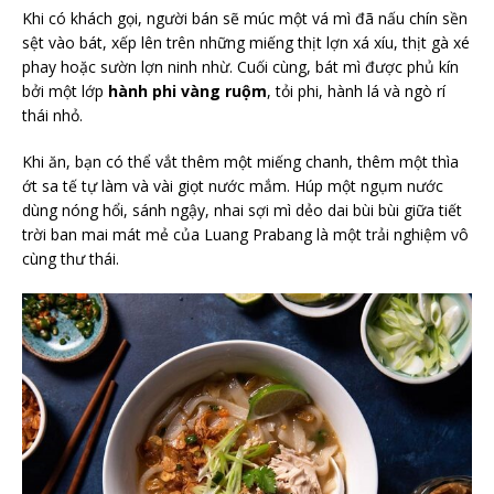
Khi có khách gọi, người bán sẽ múc một vá mì đã nấu chín sền
sệt vào bát, xếp lên trên những miếng thịt lợn xá xíu, thịt gà xé
phay hoặc sườn lợn ninh nhừ. Cuối cùng, bát mì được phủ kín
bởi một lớp
hành phi vàng ruộm
, tỏi phi, hành lá và ngò rí
thái nhỏ.
Khi ăn, bạn có thể vắt thêm một miếng chanh, thêm một thìa
ớt sa tế tự làm và vài giọt nước mắm. Húp một ngụm nước
dùng nóng hổi, sánh ngậy, nhai sợi mì dẻo dai bùi bùi giữa tiết
trời ban mai mát mẻ của Luang Prabang là một trải nghiệm vô
cùng thư thái.