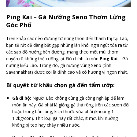
Ping Kai – Gà Nướng Seno Thơm Lừng
Góc Phố
Trên khắp các nẻo đường từ nông thôn đến thành thị tại Lào,
bạn sẽ rất dễ dàng bắt gặp những làn khói nghi ngút tỏa ra từ
các sạp đồ nướng bên đường, mang theo một mùi thơm
quyến rũ không thể cưỡng lại. Đó chính là món
Ping Kai
– Gà
nướng kiểu Lào. Trong đó, gà nướng vùng Seno (tỉnh
Savannakhet) được coi là đỉnh cao và có hương vị ngon nhất.
Bí quyết từ khâu chọn gà đến tẩm ướp:
Gà đi bộ:
Người Lào không dùng gà công nghiệp để làm
món ăn này. Gà phải là giống gà thả rông trên các sườn đồi
hoặc trong bản làng, kích thước vừa phải (khoảng 1 –
1.2kg/con). Thịt loại gà này rất chắc, ít mỡ, khi nướng
không bị teo hay chảy nhiều nước.