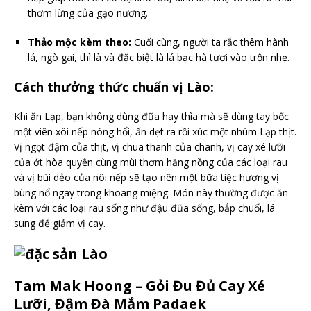
thơm lừng của gạo nương.
Thảo mộc kèm theo:
Cuối cùng, người ta rắc thêm hành
lá, ngò gai, thì là và đặc biệt là lá bạc hà tươi vào trộn nhẹ.
Cách thưởng thức chuẩn vị Lào:
Khi ăn Lạp, bạn không dùng đũa hay thìa mà sẽ dùng tay bốc
một viên xôi nếp nóng hổi, ấn dẹt ra rồi xúc một nhúm Lạp thịt.
Vị ngọt đậm của thịt, vị chua thanh của chanh, vị cay xé lưỡi
của ớt hòa quyện cùng mùi thơm hăng nồng của các loại rau
và vị bùi dẻo của nôi nếp sẽ tạo nên một bữa tiệc hương vị
bùng nổ ngay trong khoang miệng. Món này thường được ăn
kèm với các loại rau sống như đậu đũa sống, bắp chuối, lá
sung để giảm vị cay.
Tam Mak Hoong – Gỏi Đu Đủ Cay Xé
Lưỡi, Đậm Đà Mắm Padaek