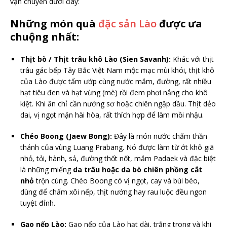
vận chuyển dưới đây:
Những món quà
đặc sản Lào
được ưa
chuộng nhất:
Thịt bò / Thịt trâu khô Lào (Sien Savanh):
Khác với thịt
trâu gác bếp Tây Bắc Việt Nam mộc mạc mùi khói, thịt khô
của Lào được tẩm ướp cùng nước mắm, đường, rất nhiều
hạt tiêu đen và hạt vừng (mè) rồi đem phơi nắng cho khô
kiệt. Khi ăn chỉ cần nướng sơ hoặc chiên ngập dầu. Thịt dẻo
dai, vị ngọt mặn hài hòa, rất thích hợp để làm mồi nhậu.
Chéo Boong (Jaew Bong):
Đây là món nước chấm thần
thánh của vùng Luang Prabang. Nó được làm từ ớt khô giã
nhỏ, tỏi, hành, sả, đường thốt nốt, mắm Padaek và đặc biệt
là những miếng
da trâu hoặc da bò chiên phồng cắt
nhỏ
trộn cùng. Chéo Boong có vị ngọt, cay và bùi béo,
dùng để chấm xôi nếp, thịt nướng hay rau luộc đều ngon
tuyệt đỉnh.
Gạo nếp Lào:
Gạo nếp của Lào hạt dài, trắng trong và khi