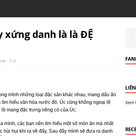
xứng danh là là ĐỆ
FAN
oài
0
LIÊN
ong mình những loại đặc sản khác nhau, mang dấu ấn
Xem
à tìm hiểu văn hóa nước đó. Úc cũng không ngoại lệ
 lồ mang đặc trưng riêng có của Úc.
ủa mình, các bạn nên tìm hiểu một số món ăn mà nhất
REC
iếc hùi hụi khi ra về đấy. Sau đây mình sẽ đưa ra danh