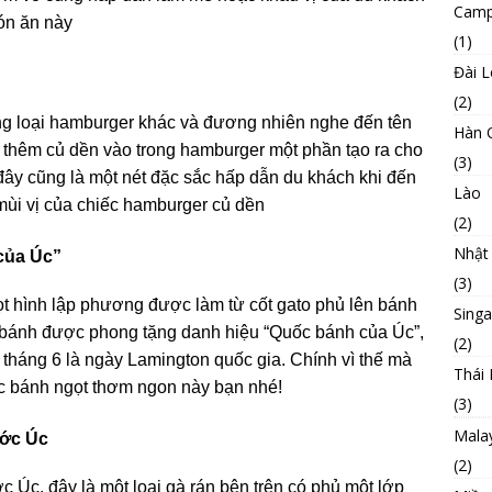
Camp
ón ăn này
(1)
Đài 
(2)
g loại hamburger khác và đương nhiên nghe đến tên
Hàn 
c thêm củ dền vào trong hamburger một phần tạo ra cho
(3)
 đây cũng là một nét đặc sắc hấp dẫn du khách khi đến
Lào
mùi vị của chiếc hamburger củ dền
(2)
Nhật
của Úc”
(3)
t hình lập phương được làm từ cốt gato phủ lên bánh
Sing
 bánh được phong tặng danh hiệu “Quốc bánh của Úc”,
(2)
tháng 6 là ngày Lamington quốc gia. Chính vì thế mà
Thái 
c bánh ngọt thơm ngon này bạn nhé!
(3)
Mala
ước Úc
(2)
Úc, đây là một loại gà rán bên trên có phủ một lớp