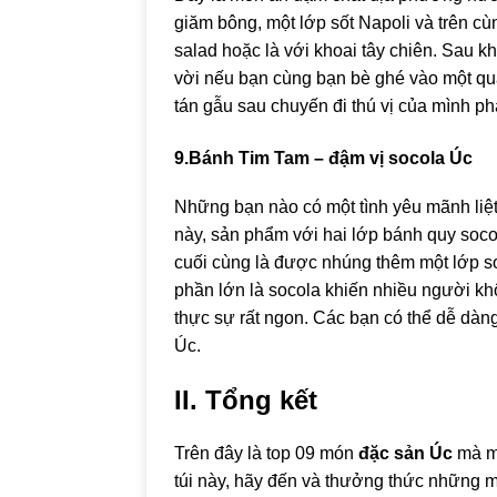
giăm bông, một lớp sốt Napoli và trên c
salad hoặc là với khoai tây chiên. Sau kh
vời nếu bạn cùng bạn bè ghé vào một qu
tán gẫu sau chuyến đi thú vị của mình p
9.Bánh Tim Tam – đậm vị socola Úc
Những bạn nào có một tình yêu mãnh liệt
này, sản phẩm với hai lớp bánh quy soc
cuối cùng là được nhúng thêm một lớp s
phần lớn là socola khiến nhiều người kh
thực sự rất ngon. Các bạn có thể dễ dàn
Úc.
II. Tổng kết
Trên đây là top 09 món
đặc sản Úc
mà mì
túi này, hãy đến và thưởng thức những 