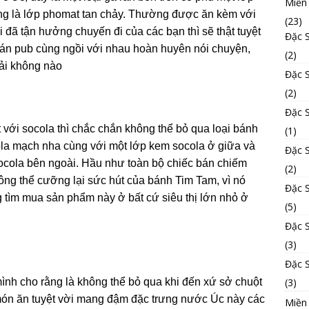
Miền
ùng là lớp phomat tan chảy. Thường được ăn kèm với
(23)
i đã tận hưởng chuyến đi của các bạn thì sẽ thật tuyệt
Đặc 
án pub cùng ngồi với nhau hoàn huyên nói chuyện,
(2)
hải không nào
Đặc 
(2)
Đặc 
 với socola thì chắc chắn không thể bỏ qua loại bánh
(1)
ola mạch nha cùng với một lớp kem socola ở giữa và
Đặc 
ocola bên ngoài. Hầu như toàn bộ chiếc bán chiếm
(2)
ông thể cưỡng lại sức hút của bánh Tim Tam, vì nó
Đặc 
g tìm mua sản phẩm này ở bất cứ siêu thị lớn nhỏ ở
(5)
Đặc 
(3)
Đặc 
(3)
nh cho rằng là không thể bỏ qua khi đến xứ sở chuột
món ăn tuyệt vời mang đậm đặc trưng nước Úc này các
Miền