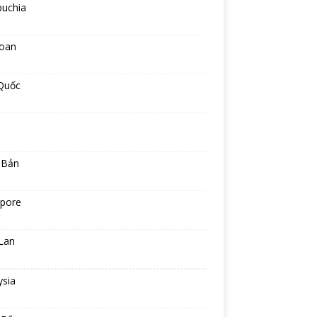
uchia
Loan
Quốc
 Bản
apore
Lan
ysia