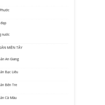
 Phước
 đẹp
g nước
SẢN MIỀN TÂY
Sản An Giang
ản Bạc Liêu
sản Bến Tre
sản Cà Màu