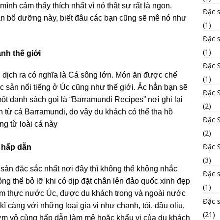
mình cảm thấy thích nhất vì nó thật sự rất là ngon.
Đặc 
n bổ dưỡng này, biết đâu các bạn cũng sẽ mê nó như
(1)
Đặc 
(1)
nh thế giới
Đặc 
 dịch ra có nghĩa là Cá sông lớn. Món ăn được chế
(1)
ặc sản nổi tiếng ở Úc cũng như thế giới. Ắc hẳn bạn sẽ
Đặc S
ột danh sách gọi là “Barramundi Recipes” nơi ghi lại
(2)
 từ cá Barramundi, do vậy du khách có thể tha hồ
Đặc 
g từ loài cá này
(2)
Đặc S
 hấp dẫn
(3)
ản đặc sắc nhất nơi đây thì không thể không nhắc
Đặc 
ng thể bỏ lỡ khi có dịp đặt chân lên đảo quốc xinh đẹp
(1)
ẩm thực nước Úc, được du khách trong và ngoài nước
Đặc 
ĩ càng với những loại gia vị như chanh, tỏi, dầu oliu,
(21)
hơm vô cùng hấp dẫn làm mê hoặc khẩu vị của du khách