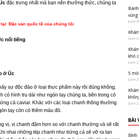
Úc
đặc trưng nhất mà bạn nên thưởng thức, chúng ta
Bánh 
vùng
June 3
ại: Đặc sản quốc tế của chúng tôi
Khám
June 2
c nổi tiếng
Khám
khó 
June 2
5 món
o ở Úc
June 2
hấy sự độc đáo ở loại thực phẩm này rồi đúng không.
Khám
h có hình trụ dài như ngón tay chúng ta, bên trong có
không
rứng cá caviar. Khác với các loại chanh thông thường
June 2
ón tay còn có thêm màu đỏ.
BÀI
g vị, vị chanh đậm hơn so với chanh thường và sẽ rất
Khi nhai những tép chanh như trứng cá sẽ vỡ ra tan
Bình