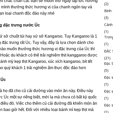
i thì chắc chắn các bạn sẽ muốn thử ngay lập tức hương
(2)
ự mình thưởng thức hương vị của chanh ngón tay và
Bình
ạn loại chanh độc đáo này nhé
(3)
Cảnh
g đặc trưng nước Úc
(1)
 sở chuột túi hay xứ sở Kangaroo. Tuy Kangaroo là 1
Tron
 đặc trưng rất Úc. Tuy vậy, đây là lựa chọn dành cho
(1)
 nào muốn thưởng thức hương vị đặc trưng của Úc thì
ĐẶC 
oặc du khách có thể trải nghiệm thịt kanggaroo được
(21)
nh mỳ kẹp thịt Kangaroo, xúc xích kangaroo, bít tết
Đặc 
ho quý khách 1 trải nghiệm ẩm thực độc đáo hơn
(5)
Đặc s
ở Úc
(1)
là họ đã cho củ cải đường vào món ăn này. Điều này
Đặc 
c Úc một sự riêng biệt, mới lạ mà chưa có bất kỳ quốc
(1)
 điều đó. Việc cho thêm củ cải đường đã khiến món ăn
Đặc 
 bao giờ hết. Đối với nhiều loại bánh mì kẹp thịt mà
(1)