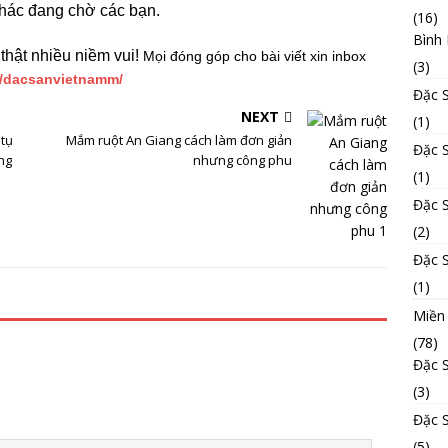
khác đang chờ các bạn.
(16)
Bình
thật nhiều niềm vui!
Mọi đóng góp cho bài viết xin inbox
(3)
m/dacsanvietnamm/
Đặc 
NEXT
(1)
 tụ
Mắm ruột An Giang cách làm đơn giản
Đặc 
ng
nhưng công phu
(1)
Đặc 
(2)
Đặc 
(1)
Miền
(78)
Đặc 
(3)
Đặc 
(5)