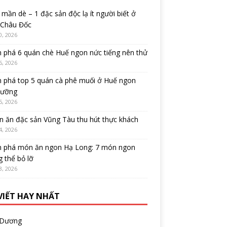
mần dè – 1 đặc sản độc lạ ít người biết ở
 Châu Đốc
0, 2026
 phá 6 quán chè Huế ngon nức tiếng nên thử
6, 2026
 phá top 5 quán cà phê muối ở Huế ngon
cưỡng
5, 2026
 ăn đặc sản Vũng Tàu thu hút thực khách
4, 2026
 phá món ăn ngon Hạ Long: 7 món ngon
 thể bỏ lỡ
3, 2026
 VIẾT HAY NHẤT
 Dương