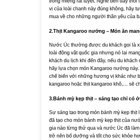
trong miệng rất tuyệt. Nghe đến đây thô
vị của loài chanh này đúng không, hãy t
mua về cho những người thân yêu của b
2.Thịt Kangaroo nướng – Món ăn man
Nước Úc thường được du khách gọi là xứ
loài động vật quốc gia nhưng nó lại mang
khách du lịch khi đến đây, nếu du khách
hãy lựa chọn món Kangaroo nướng này. H
chế biến với những hương vị khác như bá
kangaroo hoặc thịt kangaroo khô,… sẽ c
3.Bánh mỳ kẹp thịt – sáng tạo chỉ có 
Sự sáng tạo trong món bánh mỳ kẹp thịt 
đã tạo cho món bánh mỳ kẹp thịt của nướ
gia nào từng thử qua và nước Úc đã làm
trở nên bổ dưỡng và tốt cho sức khỏe hơn