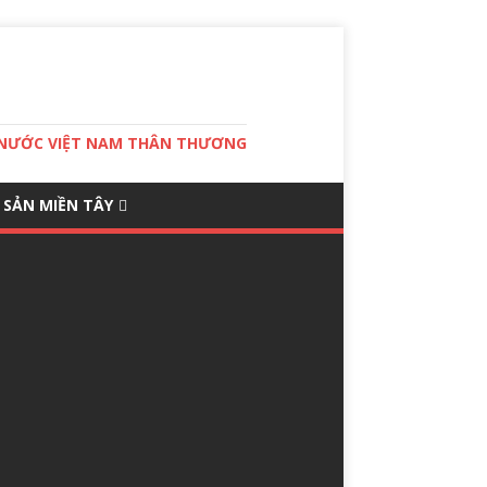
T NƯỚC VIỆT NAM THÂN THƯƠNG
 SẢN MIỀN TÂY