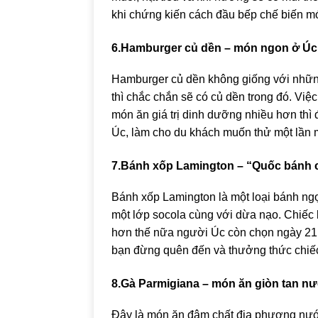
khi chứng kiến cách đầu bếp chế biến m
6.Hamburger củ dền – món ngon ở Úc
Hamburger củ dền không giống với nhữn
thì chắc chắn sẽ có củ dền trong đó. Việ
món ăn giá trị dinh dưỡng nhiều hơn thì
Úc, làm cho du khách muốn thử một lần 
7.Bánh xốp Lamington – “Quốc bánh 
Bánh xốp Lamington là một loại bánh ngọ
một lớp socola cùng với dừa nạo. Chiếc
hơn thế nữa người Úc còn chọn ngày 21 
bạn đừng quên đến và thưởng thức chiế
8.Gà Parmigiana – món ăn giòn tan n
Đây là món ăn đậm chất địa phương nước 