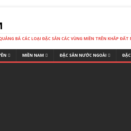
M
 QUẢNG BÁ CÁC LOẠI ĐẶC SẢN CÁC VÙNG MIỀN TRÊN KHẮP ĐẤ
YÊN
MIỀN NAM
ĐẶC SẢN NƯỚC NGOÀI
ĐẶC