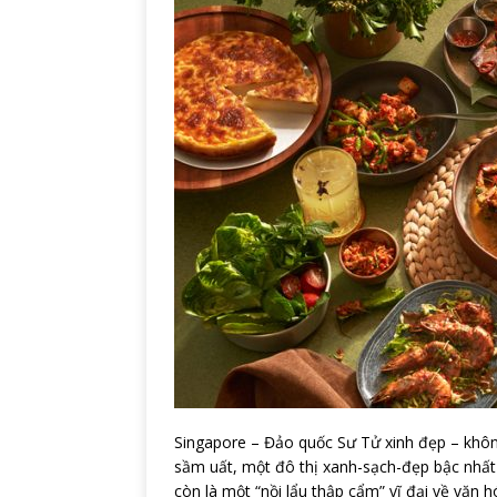
Singapore – Đảo quốc Sư Tử xinh đẹp – không
sầm uất, một đô thị xanh-sạch-đẹp bậc nhất th
còn là một “nồi lẩu thập cẩm” vĩ đại về văn