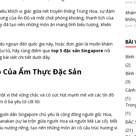
June 2
iêu khích vị giác giữa nét truyền thống Trung Hoa, sự đậm
Khám
trưng của Ấn Độ và một chút phóng khoáng, thanh lịch của
không
y đã tạo nên những món ăn mang tính biểu tượng, khiến
June 2
BÀI
du ngoạn đến quốc gia này, hoặc đơn giản là muốn khám
 Sư tử, hãy cùng điểm qua
top 5 đặc sản Singapore
nổi
Bình
bài viết chi tiết dưới đây.
(2)
o Của Ẩm Thực Đặc Sản
Bình
(3)
Cảnh
một vị thế vững chắc và có sức hút mạnh mẽ với các tín đồ
(1)
 ở ba yếu tố cốt lõi:
Tron
(1)
ười dân Singapore chủ yếu là cộng đồng người gốc Hoa,
nakan (sự lai trộn giữa người Hoa và người Mã Lai cổ). Mỗi
ĐẶC 
u nướng riêng, tạo nên những món ăn có cấu trúc hương vị
(21)