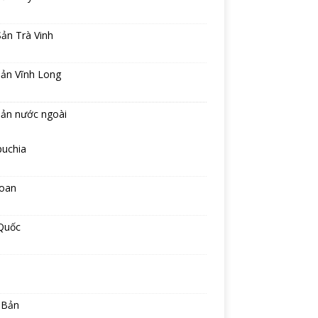
ản Trà Vinh
sản Vĩnh Long
sản nước ngoài
uchia
Loan
Quốc
 Bản