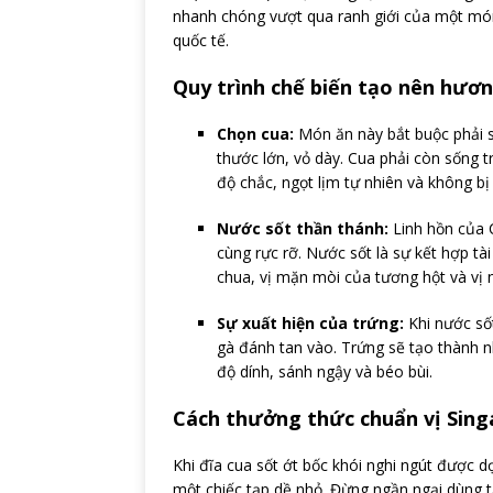
nhanh chóng vượt qua ranh giới của một món 
quốc tế.
Quy trình chế biến tạo nên hươn
Chọn cua:
Món ăn này bắt buộc phải sử
thước lớn, vỏ dày. Cua phải còn sống t
độ chắc, ngọt lịm tự nhiên và không bị
Nước sốt thần thánh:
Linh hồn của 
cùng rực rỡ. Nước sốt là sự kết hợp tài
chua, vị mặn mòi của tương hột và vị 
Sự xuất hiện của trứng:
Khi nước số
gà đánh tan vào. Trứng sẽ tạo thành 
độ dính, sánh ngậy và béo bùi.
Cách thưởng thức chuẩn vị Sing
Khi đĩa cua sốt ớt bốc khói nghi ngút được 
một chiếc tạp dề nhỏ. Đừng ngần ngại dùng t