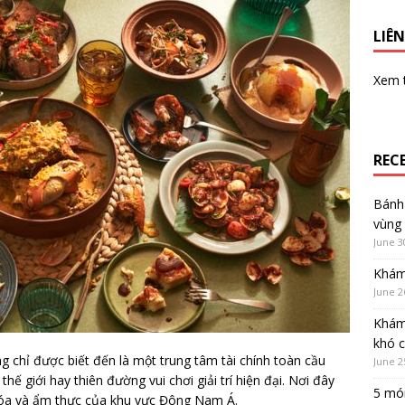
LIÊN
Xem
REC
Bánh 
vùng
June 3
Khám
June 2
Khám
khó 
 chỉ được biết đến là một trung tâm tài chính toàn cầu
June 2
ế giới hay thiên đường vui chơi giải trí hiện đại. Nơi đây
5 món
 hóa và ẩm thực của khu vực Đông Nam Á.