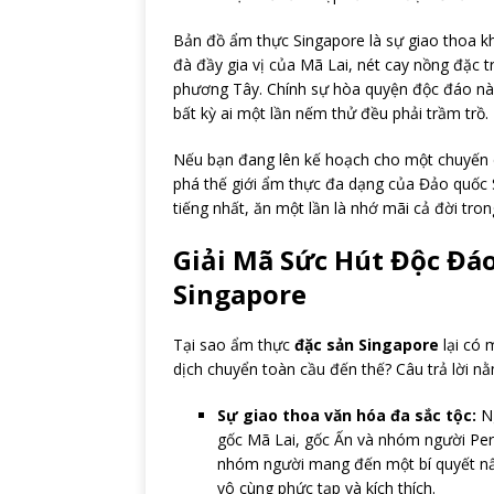
Bản đồ ẩm thực Singapore là sự giao thoa kh
đà đầy gia vị của Mã Lai, nét cay nồng đặc 
phương Tây. Chính sự hòa quyện độc đáo nà
bất kỳ ai một lần nếm thử đều phải trầm trồ.
Nếu bạn đang lên kế hoạch cho một chuyến 
phá thế giới ẩm thực đa dạng của Đảo quốc
tiếng nhất, ăn một lần là nhớ mãi cả đời trong 
Giải Mã Sức Hút Độc Đá
Singapore
Tại sao ẩm thực
đặc sản Singapore
lại có 
dịch chuyển toàn cầu đến thế? Câu trả lời nằm
Sự giao thoa văn hóa đa sắc tộc:
Ng
gốc Mã Lai, gốc Ấn và nhóm người Pera
nhóm người mang đến một bí quyết nấ
vô cùng phức tạp và kích thích.