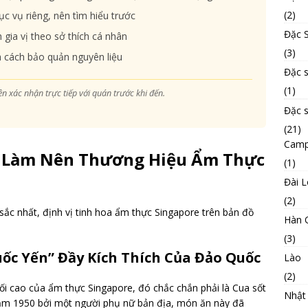
(2)
 vụ riêng, nên tìm hiểu trước
Đặc S
gia vị theo sở thích cá nhân
(3)
 cách bảo quản nguyên liệu
Đặc 
(1)
ên xác nhận trực tiếp với quán trước khi đến.
Đặc 
(21)
Camp
Làm Nên Thương Hiệu Ẩm Thực
(1)
Đài 
(2)
sắc nhất, định vị tinh hoa ẩm thực Singapore trên bản đồ
Hàn 
(3)
Quốc Yến” Đầy Kích Thích Của Đảo Quốc
Lào
(2)
ối cao của ẩm thực Singapore, đó chắc chắn phải là Cua sốt
Nhật
 năm 1950 bởi một người phụ nữ bản địa, món ăn này đã