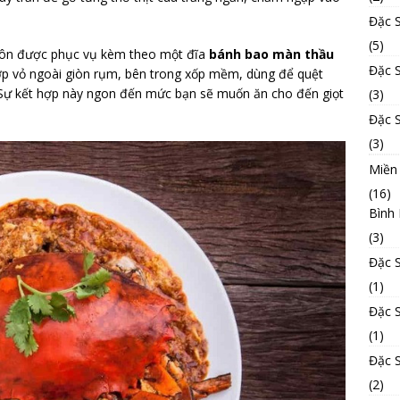
Đặc 
(5)
ôn được phục vụ kèm theo một đĩa
bánh bao màn thầu
Đặc 
lớp vỏ ngoài giòn rụm, bên trong xốp mềm, dùng để quệt
. Sự kết hợp này ngon đến mức bạn sẽ muốn ăn cho đến giọt
(3)
Đặc 
(3)
Miền
(16)
Bình
(3)
Đặc 
(1)
Đặc 
(1)
Đặc 
(2)