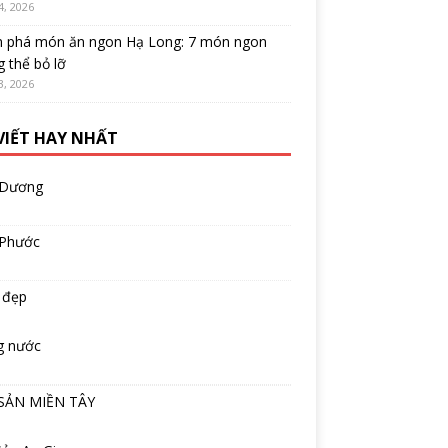
4, 2026
 phá món ăn ngon Hạ Long: 7 món ngon
 thể bỏ lỡ
3, 2026
 VIẾT HAY NHẤT
 Dương
 Phước
 đẹp
g nước
SẢN MIỀN TÂY