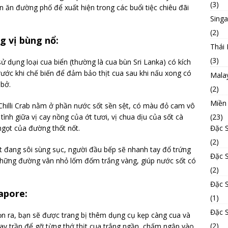
(3)
ăn đường phố để xuất hiện trong các buổi tiệc chiêu đãi
Sing
(2)
g vị bùng nổ:
Thái 
(3)
 dụng loại cua biển (thường là cua bùn Sri Lanka) có kích
rước khi chế biến để đảm bảo thịt cua sau khi nấu xong có
Mala
 bở.
(2)
Miền
Chilli Crab nằm ở phần nước sốt sền sệt, có màu đỏ cam vô
(23)
 tình giữa vị cay nồng của ớt tươi, vị chua dịu của sốt cà
Đặc 
ngọt của đường thốt nốt.
(2)
t đang sôi sùng sục, người đầu bếp sẽ nhanh tay đổ trứng
Đặc 
những đường vân nhỏ lốm đốm trắng vàng, giúp nước sốt có
(2)
Đặc 
apore:
(1)
Đặc 
dọn ra, bạn sẽ được trang bị thêm dụng cụ kẹp càng cua và
(2)
ay trần để gỡ từng thớ thịt cua trắng ngần, chấm ngập vào