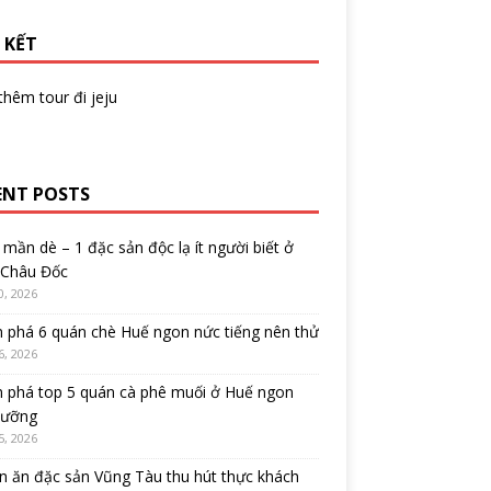
 KẾT
 thêm
tour đi jeju
ENT POSTS
mần dè – 1 đặc sản độc lạ ít người biết ở
 Châu Đốc
0, 2026
 phá 6 quán chè Huế ngon nức tiếng nên thử
6, 2026
 phá top 5 quán cà phê muối ở Huế ngon
cưỡng
5, 2026
 ăn đặc sản Vũng Tàu thu hút thực khách