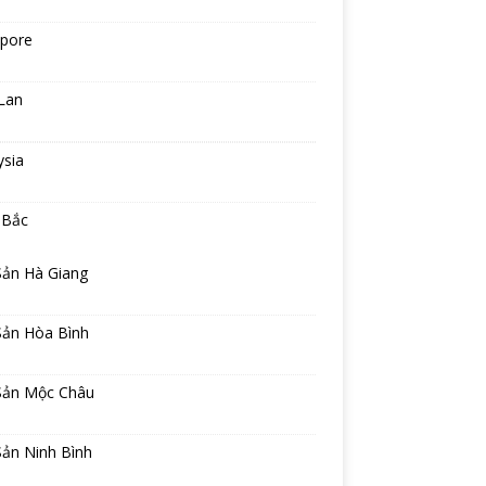
apore
Lan
ysia
 Bắc
Sản Hà Giang
Sản Hòa Bình
Sản Mộc Châu
Sản Ninh Bình