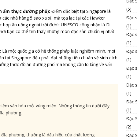
Đặc 
(5)
m ẩm thực đường phố):
Điểm đặc biệt tại Singapore là
Đặc s
ác nhà hàng 5 sao xa xỉ, mà tọa lạc tại các Hawker
ức hợp ăn uống ngoài trời được UNESCO công nhận là Di
(1)
, nơi bạn có thể tìm thấy những món đặc sản chuẩn vị nhất
Đặc 
(1)
:
Là một quốc gia có hệ thống pháp luật nghiêm minh, mọi
Đặc 
ăn tại Singapore đều phải đạt những tiêu chuẩn vệ sinh dịch
(1)
thưởng thức đồ ăn đường phố mà không cần lo lắng về vấn
Đặc 
(1)
Đặc 
(1)
Đặc 
ghiệm văn hóa mỗi vùng miền. Những thông tin dưới đây
(1)
địa phương.
Đặc S
(2)
địa phương, thường là dấu hiệu của chất lượng
Đặc 